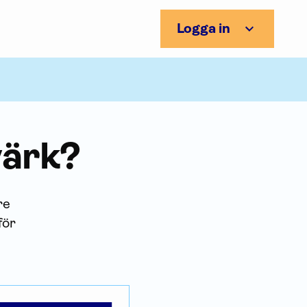
Logga in
värk?
re
för