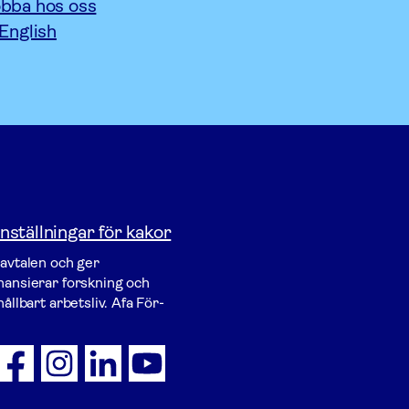
bba hos oss
 English
nställningar för kakor
vavtalen och ger
inansierar forskning och
ållbart arbetsliv. Afa För­