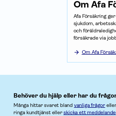
Om Afa Fö
Afa För­säkring ge
sjukdom, arbetsska
och föräldraledighe
försäkrade via job
Om Afa Försäk
Behöver du hjälp eller har du frågo
Många hittar svaret bland
vanliga frågor
elle
ringa kundtjänst eller
skicka ett meddelande