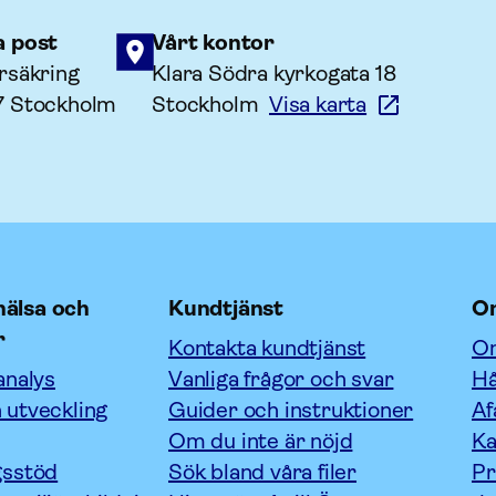
a post
Vårt kontor
rsäkring
Klara Södra kyrkogata 18
7 Stockholm
Stockholm
Visa karta
älsa och
Kundtjänst
O
r
Kontakta kundtjänst
Om
analys
Vanliga frågor och svar
Hå
 utveckling
Guider och instruktioner
Af
Om du inte är nöjd
Ka
gsstöd
Sök bland våra filer
P