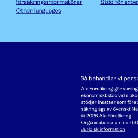
försäkringsinformatörer
Stöd för arbe
Other languages
Så behandlar vi pers
Afa För­säkring gör vardage
ekonomiskt stöd vid sjukdo
stödjer insatser som föreby
säkring ägs av Svenskt Nä
© 2026 Afa Försäkring
Organisationsnummer
50
Juridisk information