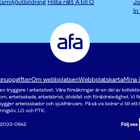
tsmiljöutbildning
Hitta rätt A till Ö
Jo
In
Afa
Försäkring
-
Gå
till
startsidan
onuppgifter
Om webbplatsen
Webbplatskarta
Mina i
n tryggare i arbetslivet. Våra försäk­ringar är en del av kollekti
m, arbetsskada, arbetsbrist, dödsfall och föräldraledighet. Vi f
gger arbets­skador och sjukfrånvaro. På så vis bidrar vi till ett h
ringsliv, LO och PTK.
2033-0642
Följ oss