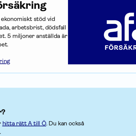
r­säkring
r ekonomiskt stöd vid 
da, arbetsbrist, dödsfall 
t. 5 miljoner anställda är 
bet.
ring
r?
r
hitta rätt A till Ö
. Du kan också
.