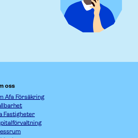
m oss
 Afa Försäkring
llbarhet
a Fastigheter
pitalförvaltning
ressrum