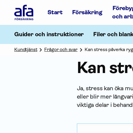
Afa
Föreby
Försäkring
Start
Försäkring
-
och ar
Gå
till
startsidan
Guider och instruktioner
Filer och blan
Kundtjänst
Frågor och svar
Kan stress påverka ry
Kan str
Ja, stress kan öka m
eller blir mer långva
viktiga delar i behand