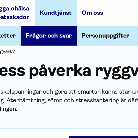
gga ohälsa
Kundtjänst
Om oss
betsskador
ketter
Frågor och svar
Personuppgifter
ggvärk?
ess påverka rygg
uskelspänningar och göra att smärtan känns starka
rig. Återhämtning, sömn och stresshantering är där
lingen.