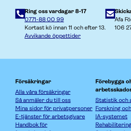
Ring oss vardagar 8-17
Skick
0771-88 00 99
Afa Fö
Kortast kö innan 11 och efter 13.
106 2
Avvikande öppettider
Försäkringar
Förebygga oh
arbetsskado
Alla våra försäkringar
Så anmäler du till oss
Statistik och 
Mina sidor för privatpersoner
Forskning och
E-tjänster för arbetsgivare
IA-systemet
Handbok för
Rehabiliterin