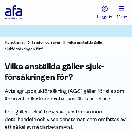
Afa
☰
Försäkring
-
Logga in
Meny
Gå
till
startsidan
Kundtjänst
Frågor och svar
Vilka anställda gäller
sjukförsäkringen för?
Vilka anställda gäller sjuk­
försäkringen för?
Avtals­grupp­sjukförsäkring (AGS) gäller för alla som
är privat- eller kooperativt anställda arbetare.
Den gäller också för vissa tjänstemän inom
detaljhandeln och vissa tjänstemän som omfattas av
ett så kallat medarbetaravtal.