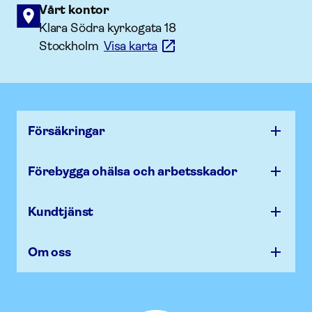
Vårt kontor
Klara Södra kyrkogata 18
Stockholm
Visa karta
Försäk­ringar
Förebygga ohälsa och arbets­skador
Kundtjänst
Om oss
Afa