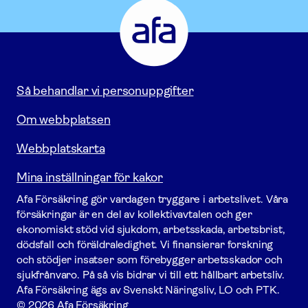
Försäkring
-
Gå
till
startsidan
Så behandlar vi personuppgifter
Om webbplatsen
Webbplatskarta
Mina inställningar för kakor
Afa För­säkring gör vardagen tryggare i arbetslivet. Våra
försäk­ringar är en del av kollektivavtalen och ger
ekonomiskt stöd vid sjukdom, arbetsskada, arbetsbrist,
dödsfall och föräldraledighet. Vi finansierar forskning
och stödjer insatser som förebygger arbets­skador och
sjukfrånvaro. På så vis bidrar vi till ett hållbart arbetsliv.
Afa För­säkring ägs av Svenskt Näringsliv, LO och PTK.
© 2026 Afa Försäkring