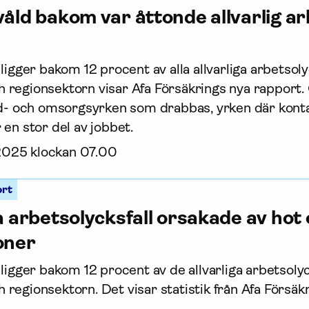
våld bakom var åttonde allvarlig 
ligger bakom 12 procent av alla allvarliga arbetso
regionsektorn visar Afa Försäkrings nya rapport. 
rd- och omsorgsyrken som drabbas, yrken där kon
en stor del av jobbet.
 2025 klockan 07.00
ort
ga arbetsolycksfall orsakade av ho
oner
 ligger bakom 12 procent av de allvarliga arbetsol
egionsektorn. Det visar statistik från Afa För­säkr