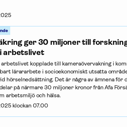
 2025
ande
äkring ger 30 miljoner till forskni
 i arbetslivet
 arbetslivet kopplade till kameraövervakning i k
llbart lärararbete i socioekonomiskt utsatta områd
vid hörselnedsättning. Det är några av ämnena för d
elar på närmare 30 miljoner kronor från Afa För­sä
om arbetsmiljö och hälsa.
 2025 klockan 07.00