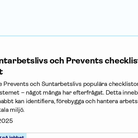
ntarbetslivs och Prevents checklist
t
e Prevents och Suntarbetslivs populära checklisto
systemet – något många har efterfrågat. Detta inneb
abbt kan identifiera, förebygga och hantera arbetsm
ala miljö.
 2025
g på jobbet