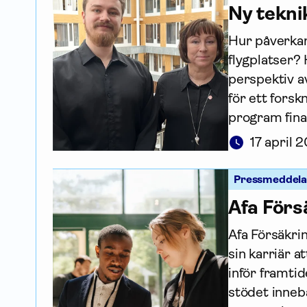
Ny tekni
Hur påverkar 
flygplatser?
perspektiv a
för ett forsk
program finan
17 april 
Pressmeddel
Afa För­
Afa Försäkri
sin karriär a
inför framtid
stödet inneb