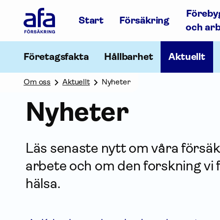
Afa
Föreby
Försäkring
Start
Försäkring
-
och ar
Gå
till
startsidan
Företagsfakta
Hållbarhet
Aktuellt
Om oss
Aktuellt
Nyheter
Nyheter
Läs senaste nytt om våra försäk
arbete och om den forskning vi 
hälsa.