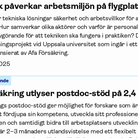
k påverkar arbetsmiljön på flygpla
tekniska lösningar säkerhet och arbetsvillkor för 
 Hur samverkar olika aktörer och varför är persona
vgörande för att tekniken ska fungera i praktiken? 
nings­projekt vid Uppsala universitet som ingår i et
sierat av Afa För­säkring.
2025
ande
säkring utlyser postdoc-stöd på 2,4
ngs postdoc-stöd ger möjlighet för forskare som är 
tt fördjupa sin kompetens, utveckla sitt profes­sione
en och samtidigt bidra till arbetsplatsers utveckli
är 2–3 månaders utlandsvistelse med ett flexibelt