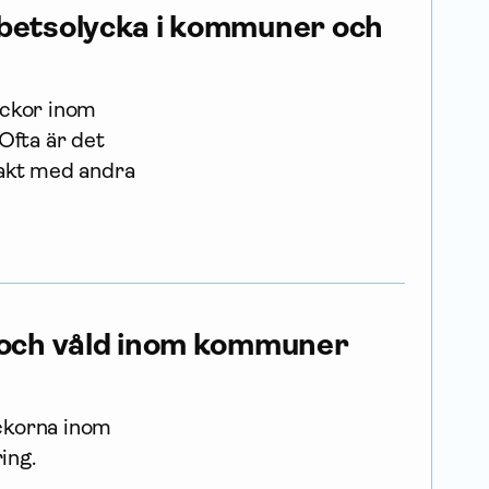
arbetsolycka i kommuner och
lyckor inom
Ofta är det
takt med andra
t och våld inom kommuner
yckorna inom
ing.