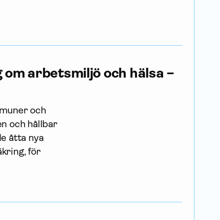
ng om arbetsmiljö och hälsa –
ommuner och
en och hållbar
e åtta nya
kring, för