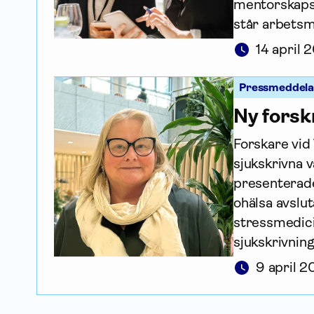
mentorskapsp
står arbets­
14 april 
Pressmeddel
Ny forsk
Forskare vid
sjukskrivna 
presenterade
ohälsa avslut
stressmedici
sjukskrivnin
9 april 