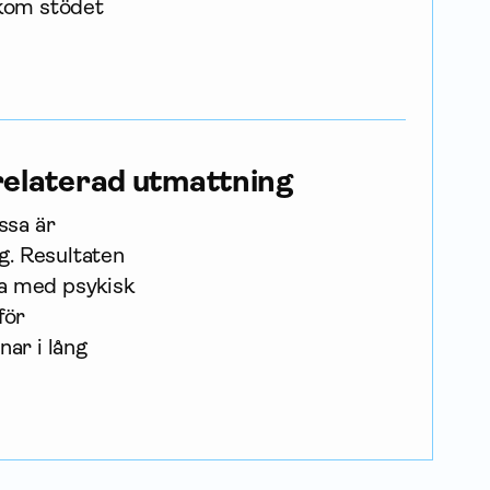
akom stödet
relaterad utmattning
ssa är
g. Resultaten
a med psykisk
för
ar i lång