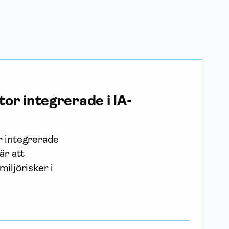
or integrerade i IA-
r integrerade
är att
iljörisker i