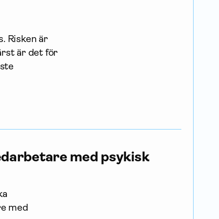
s. Risken är
rst är det för
aste
medarbetare med psykisk
ka
are med