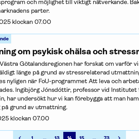
rogram och möjlighet till viktigt nätverkande. B
marknadens parter.
2025 klockan 07.00
ande
ning om psykisk ohälsa och stress
 Västra Götalandsregionen har forskat om varför vi
väldigt länge på grund av stressrelaterad utmattnin
s nyligen när FoU-programmet Att leva och arbet
ades. Ingibjörg Jónsdóttir, professor vid Institutet 
n, har undersökt hur vi kan förebygga att man hamn
g på grund av utmattning.
2025 klockan 07.00
1
…
13
14
15
…
73