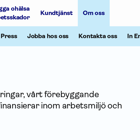
gga ohälsa
Kundtjänst
Om oss
betsskador
Press
Jobba hos oss
Kontakta oss
In E
­ringar, vårt förebyggande
finansierar inom arbetsmiljö och