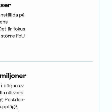
tser
anställda på
lens
Det är fokus
t större FoU-
 miljoner
i början av
lla nätverk
ng. Postdoc-
 upplägg,