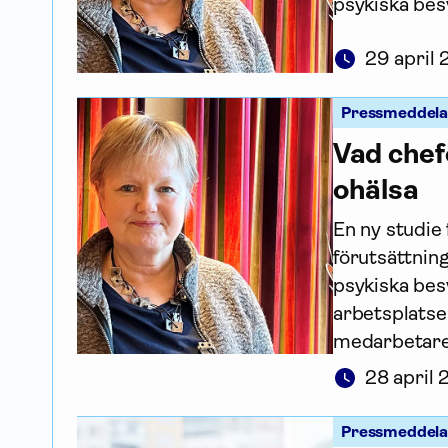
psykiska bes
29 april
Pressmeddel
Vad chef
ohälsa
En ny studie 
förutsättnin
psykiska besv
arbetsplatsen
medarbetare
28 april
Pressmeddel