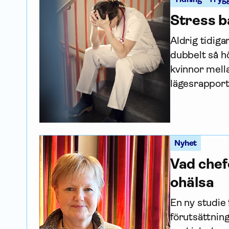
Stress ba
Aldrig tidiga
dubbelt så hö
kvinnor mell
lägesrapport
Nyhet
Vad chef
ohälsa
En ny studie 
förutsättnin