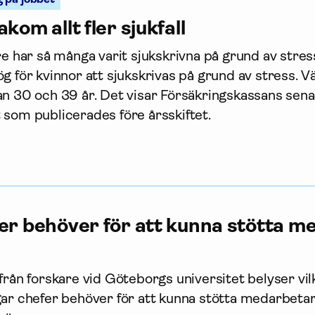
kom allt fler sjukfall
re har så många varit sjukskrivna på grund av stres
g för kvinnor att sjukskrivas på grund av stress. Vä
an 30 och 39 år. Det visar Försäkrings­kassans sen
 som publicerades före årsskiftet.
er behöver för att kunna stötta 
från forskare vid Göteborgs universitet belyser vil
gar chefer behöver för att kunna stötta medarbet