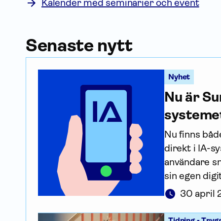
Kalender med seminarier och event
Senaste nytt
Nyhet
Nu är Su
systeme
Nu finns båd
direkt i IA-
användare sn
sin egen digit
30 april
Tidning - Tryg