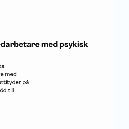
medarbetare med psykisk
ka
are med
attityder på
d till