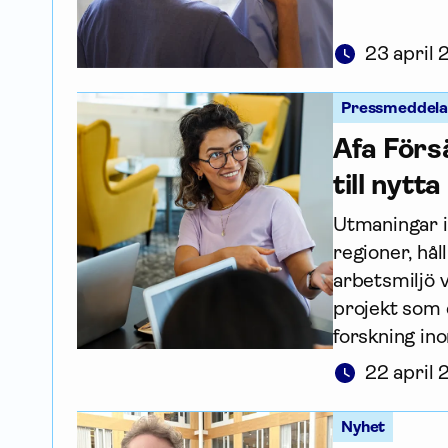
23 april
Pressmeddel
Afa För­s
till nytta
Utmaningar i
regioner, hå
arbetsmiljö 
projekt som d
forskning in
22 april
Nyhet