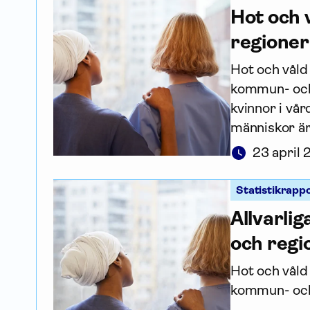
Hot och 
regioner
Hot och våld 
kommun- och 
kvinnor i vå
människor är 
23 april
Statistikrapp
Allvarli
och regi
Hot och våld
kommun- och r