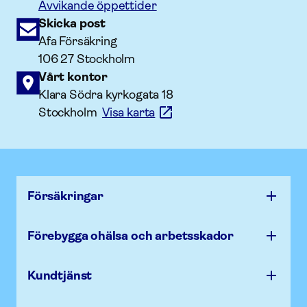
Avvikande öppettider
Skicka post
Afa Försäkring
106 27 Stockholm
Vårt kontor
Klara Södra kyrkogata 18
Stockholm
Visa karta
Försäk­ringar
Förebygga ohälsa och arbets­skador
Kundtjänst