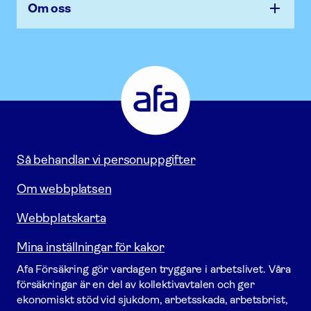
Om oss
Afa
Försäkring
-
Gå
till
startsidan
Så behandlar vi personuppgifter
Om webbplatsen
Webbplatskarta
Mina inställningar för kakor
Afa För­säkring gör vardagen tryggare i arbetslivet. Våra
försäk­ringar är en del av kollektivavtalen och ger
ekonomiskt stöd vid sjukdom, arbetsskada, arbetsbrist,