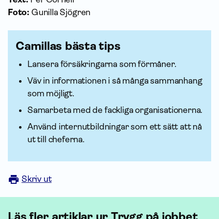
Foto:
Gunilla Sjögren
Camillas bästa tips
Lansera försäk­ringarna som förmåner.
Väv in infor­mationen i så många sammanhang
som möjligt.
Sam­arbeta med de fackliga organisationerna.
Använd internutbildningar som ett sätt att nå
ut till cheferna.
Skriv ut
Läs fler artiklar ur Trygg på jobbet