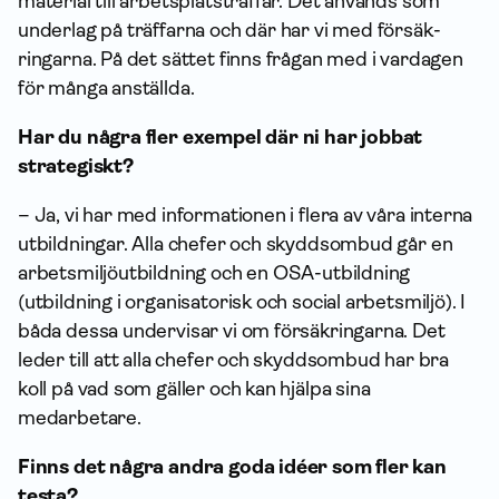
material till arbetsplatsträffar. Det används som
underlag på träffarna och där har vi med försäk­
ringarna. På det sättet finns frågan med i vardagen
för många anställda.
Har du några fler exempel där ni har jobbat
strategiskt?
– Ja, vi har med infor­mationen i flera av våra interna
utbildningar. Alla chefer och skydds­ombud går en
arbets­miljö­utbildning och en OSA-utbildning
(utbildning i organisatorisk och social arbetsmiljö). I
båda dessa undervisar vi om försäk­ringarna. Det
leder till att alla chefer och skydds­ombud har bra
koll på vad som gäller och kan hjälpa sina
medarbetare.
Finns det några andra goda idéer som fler kan
testa?