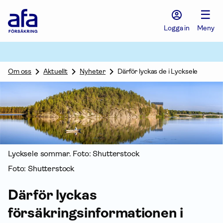
Afa
☰
Försäkring
-
Logga in
Meny
Gå
till
startsidan
Om oss
Aktuellt
Nyheter
Därför lyckas de i Lycksele
Lycksele sommar. Foto: Shutterstock
Foto: Shutterstock
Därför lyckas
försäkringsinformationen i