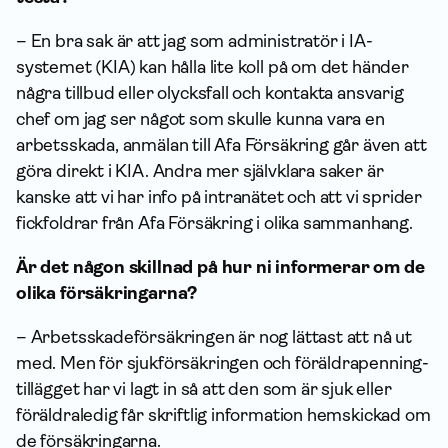
– En bra sak är att jag som administratör i IA-
systemet (KIA) kan hålla lite koll på om det händer
några tillbud eller olycksfall och kontakta ansvarig
chef om jag ser något som skulle kunna vara en
arbetsskada, anmälan till Afa För­säkring går även att
göra direkt i KIA. Andra mer självklara saker är
kanske att vi har info på intranätet och att vi sprider
fickfoldrar från Afa För­säkring i olika sammanhang.
Är det någon skillnad på hur ni informerar om de
olika försäkringarna?
– Arbets­skade­försäkringen är nog lättast att nå ut
med. Men för sjuk­försäkringen och föräldra­penning­
tillägget har vi lagt in så att den som är sjuk eller
föräldraledig får skriftlig infor­mation hemskickad om
de försäk­ringarna.