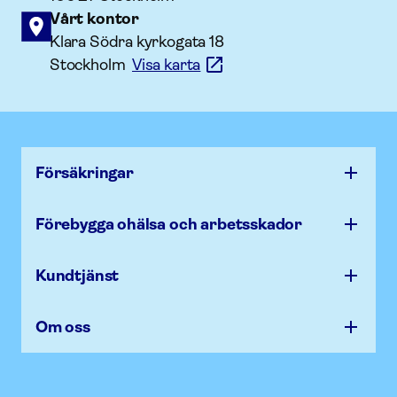
Vårt kontor
Klara Södra kyrkogata 18
Stockholm
Visa karta
Försäk­ringar
Förebygga ohälsa och arbets­skador
Kundtjänst
Om oss