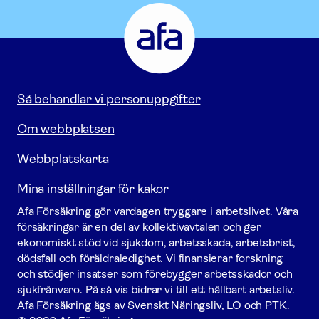
Afa
Försäkring
-
Gå
till
startsidan
Så behandlar vi personuppgifter
Om webbplatsen
Webbplatskarta
Mina inställningar för kakor
Afa För­säkring gör vardagen tryggare i arbetslivet. Våra
försäk­ringar är en del av kollektivavtalen och ger
ekonomiskt stöd vid sjukdom, arbetsskada, arbetsbrist,
dödsfall och föräldraledighet. Vi finansierar forskning
och stödjer insatser som förebygger arbets­skador och
sjukfrånvaro. På så vis bidrar vi till ett hållbart arbetsliv.
Afa För­säkring ägs av Svenskt Näringsliv, LO och PTK.