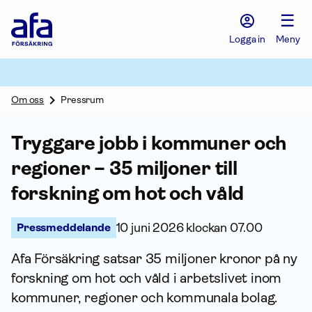
Afa
☰
Försäkring
-
Logga in
Meny
Gå
till
startsidan
Om oss
Pressrum
Tryggare jobb i kommuner och
regioner – 35 miljoner till
forskning om hot och våld
Pressmeddelande
10 juni 2026 klockan 07.00
Afa För­säkring satsar 35 miljoner kronor på ny
forskning om hot och våld i arbetslivet inom
kommuner, regioner och kommunala bolag.