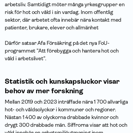
arbetsliv. Samtidigt möter många yrkesgrupper en
risk för hot och våld i sin vardag. Inom offentlig
sektor, där arbetet ofta innebär nära kontakt med
patienter, brukare, elever och allmänhet
Därför satsar Afa Försäkring på det nya FoU-
programmet ”Att förebygga och hantera hot och
våld i arbetslivet”.
Statistik och kunskapsluckor visar
behov av mer forskning
Mellan 2019 och 2023 inträffade nära 1 700 allvarliga
hot- och våldsolyckor i kommuner och regioner.
Nästan 1 400 av olyckorna drabbade kvinnor och
drygt 300 drabbade män. Siffrorna visar att hot och
våld innebär en arbetsmiljöutmaning inom