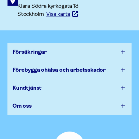
Klara Södra kyrkogata 18
Stockholm
Visa karta
Försäk­ringar
Förebygga ohälsa och arbets­skador
Kundtjänst
Om oss
Afa
Försäkring