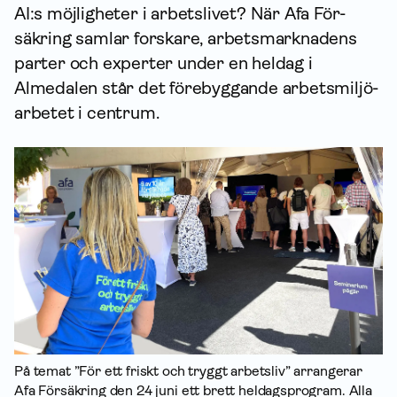
AI:s möjligheter i arbetslivet? När Afa För­
säkring samlar forskare, arbets­marknadens
parter och experter under en heldag i
Almedalen står det förebyggande arbets­miljö­
arbetet i centrum.
På temat ”För ett friskt och tryggt arbetsliv” arrangerar
Afa För­säkring den 24 juni ett brett heldagsprogram. Alla