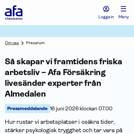
Afa
☰
Försäkring
-
Logga in
Meny
Gå
till
startsidan
Om oss
Pressrum
Så skapar vi framtidens friska
arbetsliv – Afa För­säkring
livesänder experter från
Almedalen
Pressmeddelande
16 juni 2026 klockan 07.00
Hur rustar vi arbetsplatser i osäkra tider,
stärker psykologisk trygghet och tar vara på