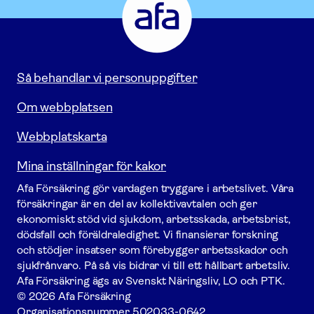
-
Gå
till
startsidan
Så behandlar vi personuppgifter
Om webbplatsen
Webbplatskarta
Mina inställningar för kakor
Afa För­säkring gör vardagen tryggare i arbetslivet. Våra
försäk­ringar är en del av kollektivavtalen och ger
ekonomiskt stöd vid sjukdom, arbetsskada, arbetsbrist,
dödsfall och föräldraledighet. Vi finansierar forskning
och stödjer insatser som förebygger arbets­skador och
sjukfrånvaro. På så vis bidrar vi till ett hållbart arbetsliv.
Afa För­säkring ägs av Svenskt Näringsliv, LO och PTK.
© 2026 Afa Försäkring
Organisationsnummer
502033-0642