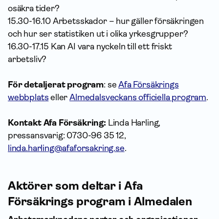
osäkra tider?
15.30-16.10 Arbetsskador – hur gäller försäkringen
och hur ser statistiken ut i olika yrkesgrupper?
16.30-17.15 Kan AI vara nyckeln till ett friskt
arbetsliv?
För detaljerat program
: se
Afa Försäkrings
webbplats
eller
Almedalsveckans officiella program
.
Kontakt Afa Försäkring:
Linda Harling,
pressansvarig: 0730-96 35 12,
linda.harling@afaforsakring.se
.
Aktörer som deltar i Afa
Försäkrings program i Almedalen