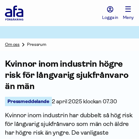
Afa
☰
Försäkring
-
Logga in
Meny
Gå
till
startsidan
Om oss
Pressrum
Kvinnor inom industrin högre
risk för långvarig sjukfrånvaro
än män
Pressmeddelande
2 april 2025 klockan 07.30
Kvinnor inom industrin har dubbelt så hög risk
för långvarig sjukfrånvaro som män och äldre
har högre risk än yngre. De vanligaste