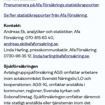
Prenumerera på Afa Försäkrings statistikrapporter
.
Se fler statistikrapporter från Afa Försäkring
.
Kontakt:
Andreas Ek, analytiker och statistiker, Afa
Försäkring: 070-815 63 40,
andreas.ek@afaforsakring.se
.
Linda Harling, presskommunikatör, Afa Försäkring:
0730-96 35 12,
linda.harling@afaforsakring.se
.
Sjukförsäkringen
Avtalsgruppsjukförsäkring AGS omfattar arbetare
inom avtalsområdet Svenskt Näringsliv/LO och
kooperationen. AGS-KL omfattar anställda i
kommuner, regioner, Svenska kyrkan och
Sobonaföretag. Sjukförsäkringen omfattar däremot
inte statligt anställda eller tjänstemän inom det