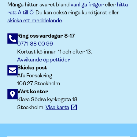
Många hittar svaret bland
vanliga frågor
eller
hitta
rätt A till Ö
. Du kan också ringa kundtjänst eller
skicka ett meddelande
.
Ring oss vardagar 8-17
0771-88 00 99
Kortast kö innan 11 och efter 13.
Avvikande öppettider
Skicka post
Afa Försäkring
106 27 Stockholm
Vårt kontor
Klara Södra kyrkogata 18
Stockholm
Visa karta