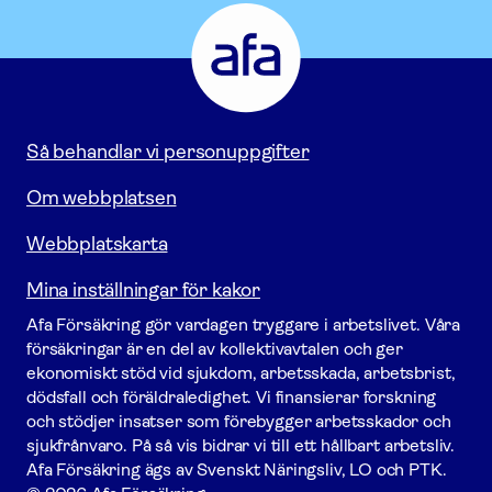
Afa
Försäkring
-
Gå
till
startsidan
Så behandlar vi personuppgifter
Om webbplatsen
Webbplatskarta
Mina inställningar för kakor
Afa För­säkring gör vardagen tryggare i arbetslivet. Våra
försäk­ringar är en del av kollektivavtalen och ger
ekonomiskt stöd vid sjukdom, arbetsskada, arbetsbrist,
dödsfall och föräldraledighet. Vi finansierar forskning
och stödjer insatser som förebygger arbets­skador och
sjukfrånvaro. På så vis bidrar vi till ett hållbart arbetsliv.
Afa För­säkring ägs av Svenskt Näringsliv, LO och PTK.