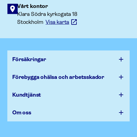
Vårt kontor
Klara Södra kyrkogata 18
Stockholm
Visa karta
Försäk­ringar
Förebygga ohälsa och arbets­skador
Kundtjänst
Om oss