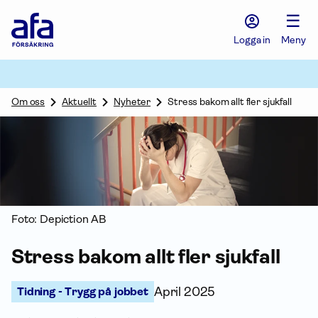
Afa
☰
Försäkring
-
Logga in
Meny
Gå
till
startsidan
Om oss
Aktuellt
Nyheter
Stress bakom allt fler sjukfall
Foto: Depiction AB
Stress bakom allt fler sjukfall
Tidning - Trygg på jobbet
April 2025