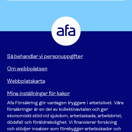
Afa
Försäkring
-
Gå
till
startsidan
Så behandlar vi personuppgifter
Om webbplatsen
Webbplatskarta
Mina inställningar för kakor
Afa För­säkring gör vardagen tryggare i arbetslivet. Våra
försäk­ringar är en del av kollektivavtalen och ger
ekonomiskt stöd vid sjukdom, arbetsskada, arbetsbrist,
dödsfall och föräldraledighet. Vi finansierar forskning
och stödjer insatser som förebygger arbets­skador och