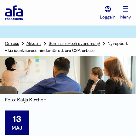
Afa
☰
Försäkring
-
Logga in
Meny
Gå
till
startsidan
Om oss
Aktuellt
Seminarier och evenemang
Ny rapport
– tio identifierade hinder för ett bra OSA-arbete
Foto: Katja Kircher
13
MAJ