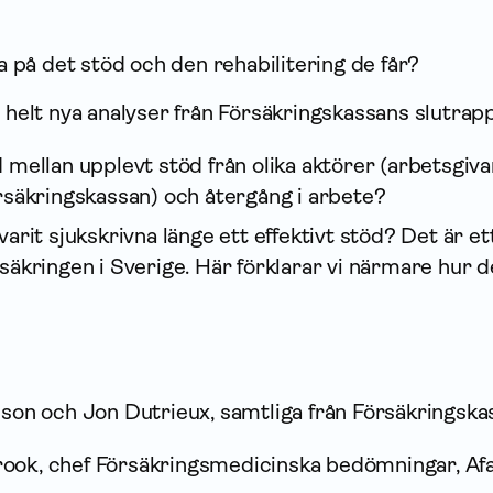
a på det stöd och den rehabilitering de får?
v helt nya analyser från Försäkrings­kassans slutrap
mellan upplevt stöd från olika aktörer (arbetsgiva
säkrings­kassan) och återgång i arbete?
rit sjukskrivna länge ett effektivt stöd? Det är et
säkringen i Sverige. Här förklarar vi närmare hur d
sson och Jon Dutrieux, samtliga från Försäkrings­ka
ook, chef Försäkringsmedicinska bedömningar, Afa