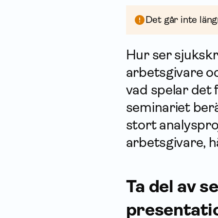
Det går inte läng
Hur ser sjuksk
arbetsgivare o
vad spelar det 
seminariet berä
stort analyspro
arbetsgivare, h
Ta del av s
presentati