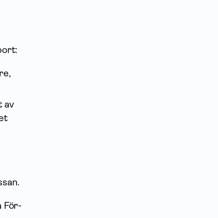
port:
re,
t av
et
ssan.
 För­