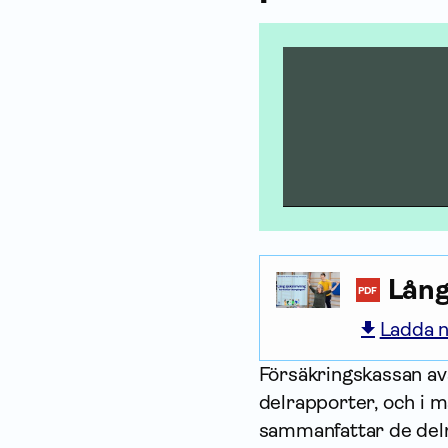
Lång
PDF
Ladda n
Försäkrings­kassan av
delrapporter, och i m
sammanfattar de delr