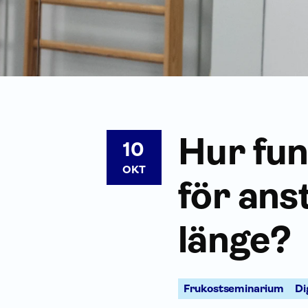
Hur fun
10
OKT
för ans
länge?
Frukostseminarium
Di