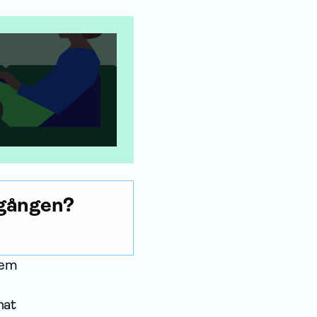
rgången?
fem
nat