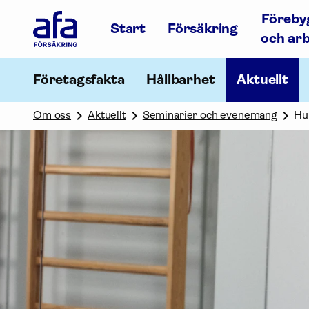
Afa
Föreby
Försäkring
Start
Försäkring
-
och ar
Gå
till
startsidan
Företagsfakta
Hållbarhet
Aktuellt
Om oss
Aktuellt
Seminarier och evenemang
Hur