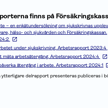
pporterna finns på Försäkrings­ka
bete – en enkätundersökning om sjukskrivnas upplev
vare, hälso- och sjukvården och Försäkringskassan.
024:2
rbetet under sjukskrivning. Arbetsrapport 2023:4
tt mäta arbetsåtergång. Arbetsrapport 2024:4
påverka återgång i arbete. Arbetsrapport 2024:1
 ytterligare delrapport presenteras publiceras i b