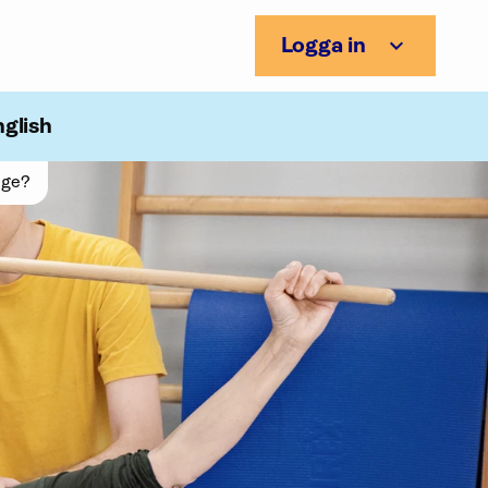
Logga in
nglish
nge?