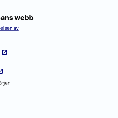
ssans webb
elser av
örjan