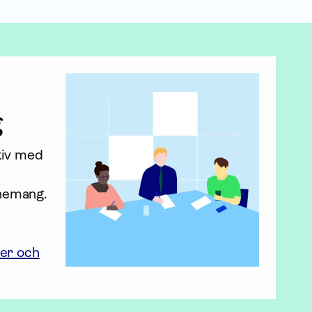
g
kiv med 
nemang.
ier och