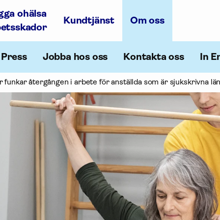
gga ohälsa
Kundtjänst
Om oss
betsskador
Press
Jobba hos oss
Kontakta oss
In E
 funkar återgången i arbete för anställda som är sjukskrivna lä