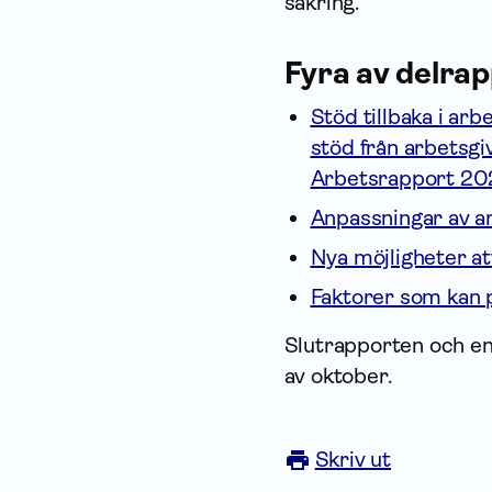
säkring.
Fyra av delra
Stöd tillbaka i ar
stöd från arbetsgi
Arbetsrapport 2
Anpassningar av a
Nya möjligheter a
Faktorer som kan 
Slutrapporten och en
av oktober.
Skriv ut