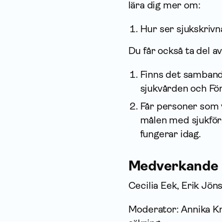
lära dig mer om:
Hur ser sjukskrivn
Du får också ta del a
Finns det samband 
sjukvården och För
Får personer som va
målen med sjuk­för
fungerar idag.
Medverkande
Cecilia Eek, Erik Jön
Moderator: Annika Kr