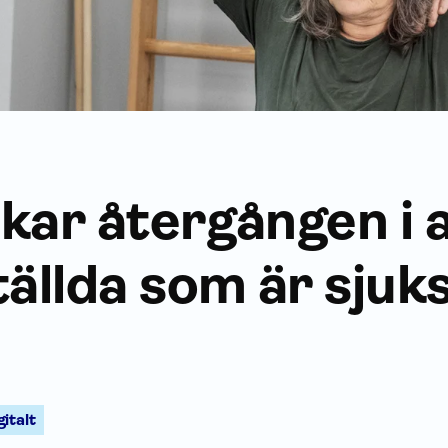
kar återgången i 
tällda som är sjuk
gitalt