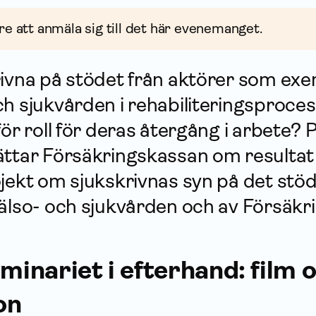
re att anmäla sig till det här evenemanget.
rivna på stödet från aktörer som exe
ch sjukvården i rehabiliteringsproc
för roll för deras återgång i arbete? 
ttar Försäkrings­kassan om resultat 
jekt om sjukskrivnas syn på det stöd
älso- och sjukvården och av Försäkri
eminariet i efterhand: film 
on