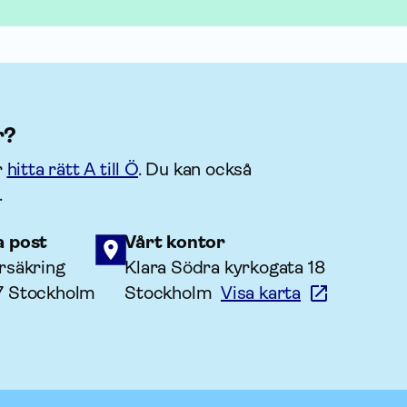
r?
r
hitta rätt A till Ö
. Du kan också
.
a post
Vårt kontor
rsäkring
Klara Södra kyrkogata 18
7 Stockholm
Stockholm
Visa karta