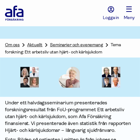
Afa
☰
Försäkring
-
Logga in
Meny
Gå
till
startsidan
Om oss
Aktuellt
Seminarier och evenemang
Tema
forskning: Ett arbetsliv utan hjärt- och kärlsjukdom
Under ett halvdagsseminarium presenterades
forskningsresultat från FoU-programmet Ett arbetsliv
utan hjärt- och kärlsjukdom, som Afa För­säkring
finansierat. Vi presenterade även statistik från rapporten
Hjärt- och kärlsjukdomar – långvarig sjukfrånvaro.
Foto: Bilden på patienten i mitten är från johner.se,