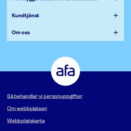
Kundtjänst
Om oss
Afa
Försäkring
-
Gå
till
startsidan
Så behandlar vi personuppgifter
Om webbplatsen
Webbplatskarta