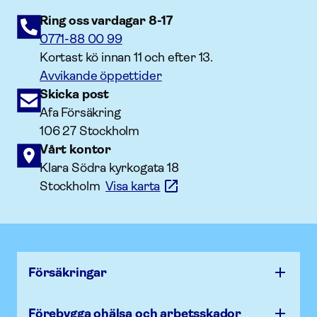
Ring oss vardagar 8-17
0771-88 00 99
Kortast kö innan 11 och efter 13.
Avvikande öppettider
Skicka post
Afa Försäkring
106 27 Stockholm
Vårt kontor
Klara Södra kyrkogata 18
Stockholm
Visa karta
Försäk­ringar
Förebygga ohälsa och arbets­skador