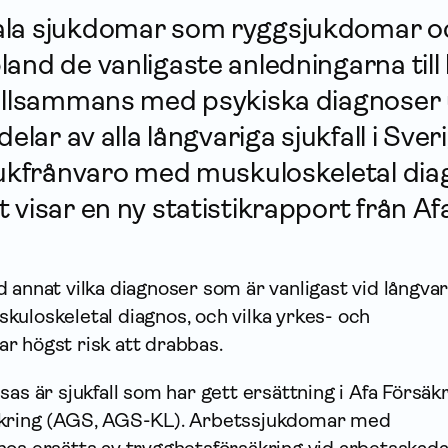
ala sjukdomar som ryggsjukdomar o
and de vanligaste anledningarna till
Tillsammans med psykiska diagnoser
delar av alla långvariga sjukfall i Sver
sjukfrånvaro med muskuloskeletal di
visar en ny statistik­rapport från Afa
 annat vilka diagnoser som är vanligast vid långvar
kuloskeletal diagnos, och vilka yrkes- och
r högst risk att drabbas.
sas är sjukfall som har gett ersättning i Afa Försäk
säkring (AGS, AGS-KL). Arbets­sjuk­domar med