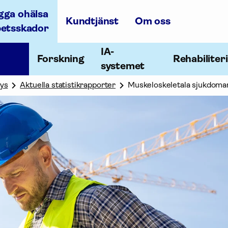
gga ohälsa
Kundtjänst
Om oss
betsskador
IA-
Forskning
Rehabiliter
systemet
lys
Aktuella statistikrapporter
Muskeloskeletala sjukdoma