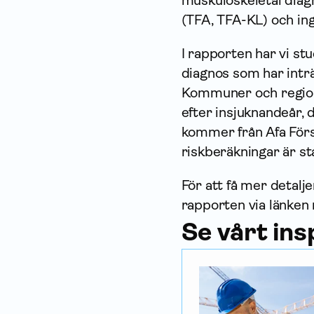
muskuloskeletal diagn
(TFA, TFA-KL) och ing
I rapporten har vi st
diagnos som har int
Kommuner och regione
efter insjuknandeår, d
kommer från Afa Förs
riskberäkningar är st
För att få mer detal
rapporten via länken
Se vårt in