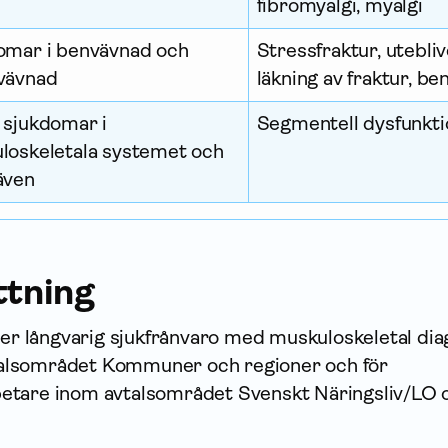
fibromyalgi, myalgi
omar i benvävnad och
Stressfraktur, utebliv
vävnad
läkning av fraktur, b
 sjukdomar i
Segmentell dysfunkti
loskeletala systemet och
även
tning
er långvarig sjukfrånvaro med muskuloskeletal dia
talsområdet Kommuner och regioner och för
rbetare inom avtalsområdet Svenskt Näringsliv/LO 