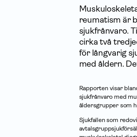
Muskuloskelet
reumatism är bl
sjukfrånvaro. 
cirka två tredje
för långvarig 
med åldern. Det 
Rapporten visar bland
sjukfrånvaro med mus
åldersgrupper som ha
Sjukfallen som redovi
avtals­grupp­sjukför