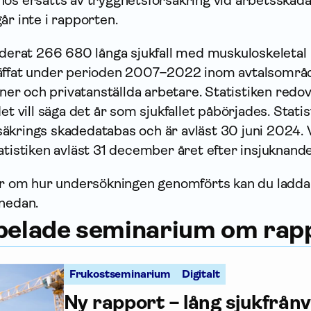
os ersätts av trygghets­försäkring vid arbetsskad
år inte i rapporten.
uderat 266 680 långa sjukfall med muskuloskeletal
räffat under perioden 2007–2022 inom avtalsområ
r och privatanställda arbetare. Statistiken redov
et vill säga det år som sjukfallet påbörjades. Stati
äkrings skadedatabas och är avläst 30 juni 2024. 
atistiken avläst 31 december året efter insjuknand
jer om hur undersökningen genomförts kan du ladda
 nedan.
spelade seminarium om rap
Frukostseminarium
Digitalt
Ny rapport – lång sjukfrån