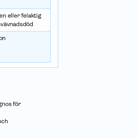
en eller felaktig
envävnadsdöd
on
gnos för
och