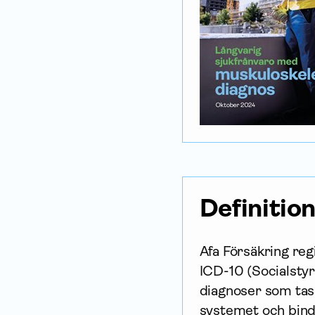
Definitio
Afa För­säkring re
ICD-10 (Socialsty
diagnoser som tas
systemet och bin