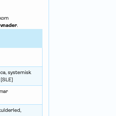
akom
ävnader
.
ca, systemisk
 [SLE]
omar
kulderled,