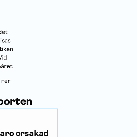
a
det
isas
stiken
Vid
eåret.
 ner
porten
varo orsakad