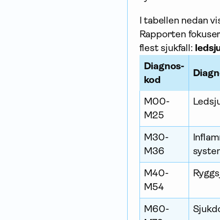
I tabellen nedan v
Rapporten fokuser
flest sjukfall:
leds
Diagnos­
Diagn
kod
M00-
Ledsj
M25
M30-
Infla
M36
syste
M40-
Ryggs
M54
M60-
Sjukd