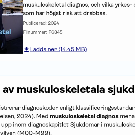
muskuloskeletal diagnos, och vilka yrkes-
som har högst risk att drabbas.
Publicerad:
2024
Filnummer:
F6345
Ladda ner (14.45 MB)
n av muskuloskeletala sju
gistrerar diagnoskoder enligt klassificeringsstanda
relsen, 2024). Med
muskuloskeletal diagnos
menar
 upp inom diagnoskapitlet Sjukdomar i muskuloske
dväven (M00-M99).