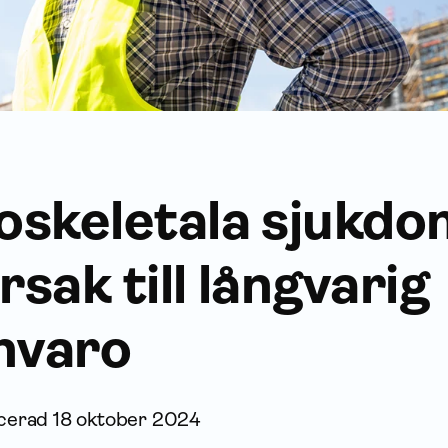
skeletala sjukdo
rsak till långvarig
nvaro
icerad
18 oktober 2024