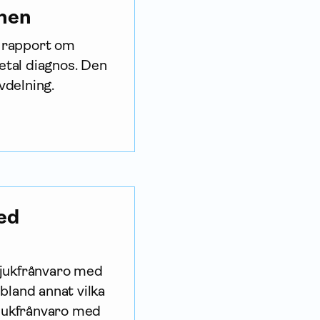
anen
y rapport om
etal diagnos. Den
vdelning.
ed
sjukfrånvaro med
bland annat vilka
sjukfrånvaro med