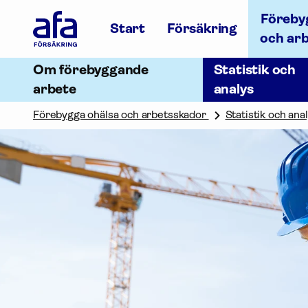
Afa
Föreby
Försäkring
Start
Försäkring
-
och ar
Gå
till
Om förebyggande
Statistik och
startsidan
arbete
analys
Förebygga ohälsa och arbetsskador
Statistik och ana