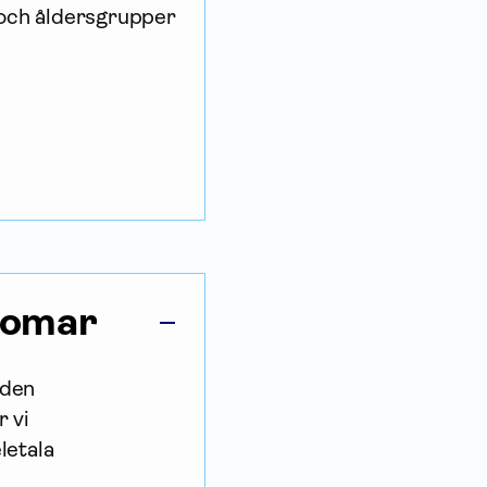
 och åldersgrupper
kdomar
rden
 vi
letala