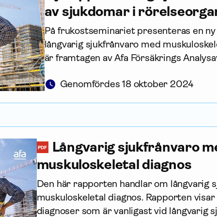
av sjukdomar i rörelseorg
På frukostseminariet presenteras en n
långvarig sjukfrånvaro med muskuloskel
är framtagen av Afa Försäkrings Analysa
Genomfördes 18 oktober 2024
Långvarig sjukfrånvaro m
PDF
muskuloskeletal diagnos
Den här rapporten handlar om långvarig 
muskuloskeletal diagnos. Rapporten visar 
diagnoser som är vanligast vid långvarig 