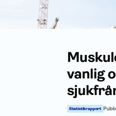
Muskulo
vanlig o
sjukfrå
Publ
Statistikrapport