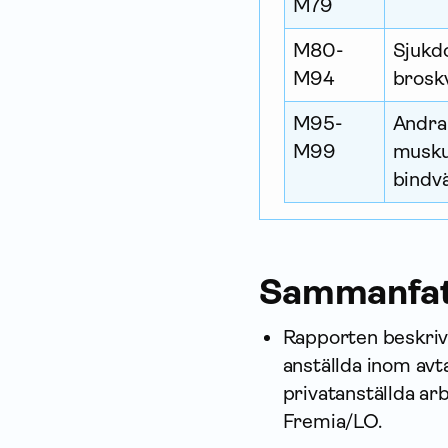
M79
M80-
Sjukd
M94
brosk
M95-
Andra
M99
musku
bindv
Sammanfat
Rapporten beskriv
anställda inom av
privatanställda a
Fremia/LO.