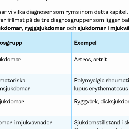
isar vi vilka diagnoser som ryms inom detta kapitel.
ar främst på de tre diagnosgrupper som ligger b
jukdomar
,
ryggsjukdomar
och
sjukdomar i mjukv
osgrupp
Exempel
ukdomar
Artros, artrit
mmatoriska
Polymyalgia rheumati
msjukdomar
lupus erythematosus
jukdomar
Ryggvärk, disksjukd
omar i mjukvävnader
Sjukdomstillstånd i s