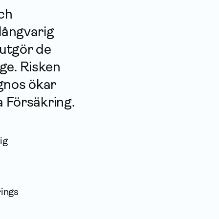
ch
 långvarig
 utgör de
ige. Risken
agnos ökar
 För­säkring.
ig
rings