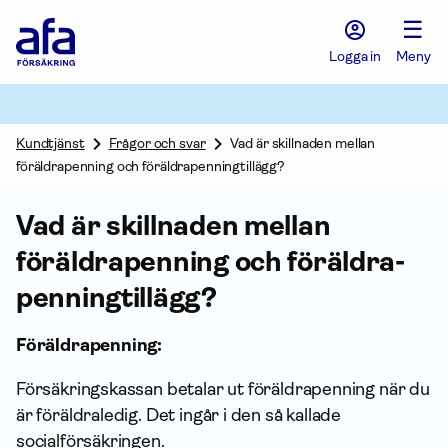
Afa
☰
Försäkring
-
Logga in
Meny
Gå
till
startsidan
Kundtjänst
Frågor och svar
Vad är skillnaden mellan
föräldrapenning och föräldrapenningtillägg?
Vad är skillnaden mellan
föräldrapenning och föräldra­
penning­tillägg?
Föräldrapenning:
Försäkrings­kassan betalar ut föräldrapenning när du
är föräldraledig. Det ingår i den så kallade
socialförsäkringen.