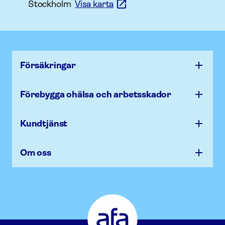
Stockholm
Visa karta
Försäk­ringar
Förebygga ohälsa och arbets­skador
Kundtjänst
Om oss
Afa
Försäkring
-
Gå