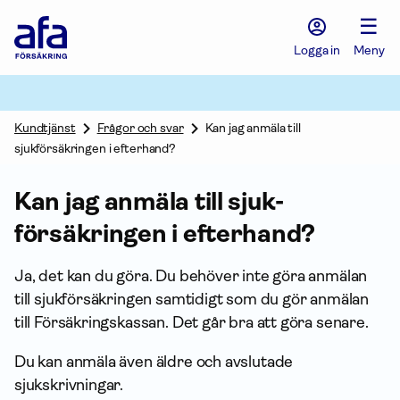
Afa
☰
Försäkring
-
Logga in
Meny
Gå
till
startsidan
Kundtjänst
Frågor och svar
Kan jag anmäla till
sjukförsäkringen i efterhand?
Kan jag anmäla till sjuk­
försäkringen i efterhand?
Ja, det kan du göra. Du behöver inte göra anmälan
till sjuk­försäkringen samtidigt som du gör anmälan
till Försäkrings­kassan. Det går bra att göra senare.
Du kan anmäla även äldre och avslutade
sjukskrivningar.