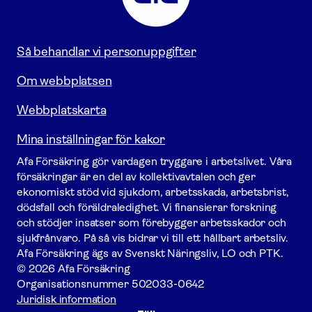
till
startsidan
Så behandlar vi personuppgifter
Om webbplatsen
Webbplatskarta
Mina inställningar för kakor
Afa För­säkring gör vardagen tryggare i arbetslivet. Våra
försäk­ringar är en del av kollektivavtalen och ger
ekonomiskt stöd vid sjukdom, arbetsskada, arbetsbrist,
dödsfall och föräldraledighet. Vi finansierar forskning
och stödjer insatser som förebygger arbets­skador och
sjukfrånvaro. På så vis bidrar vi till ett hållbart arbetsliv.
Afa För­säkring ägs av Svenskt Näringsliv, LO och PTK.
© 2026 Afa Försäkring
Organisationsnummer
502033-0642
Juridisk information