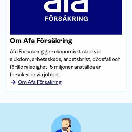
Om Afa För­säkring
Afa För­säkring ger ekonomiskt stöd vid 
sjukdom, arbetsskada, arbetsbrist, dödsfall och 
föräldraledighet. 5 miljoner anställda är 
försäkrade via jobbet.
Om Afa Försäkring