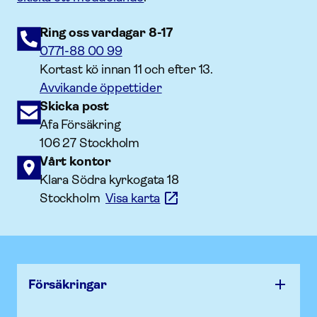
Ring oss vardagar 8-17
0771-88 00 99
Kortast kö innan 11 och efter 13.
Avvikande öppettider
Skicka post
Afa Försäkring
106 27 Stockholm
Vårt kontor
Klara Södra kyrkogata 18
Stockholm
Visa karta
Försäk­ringar