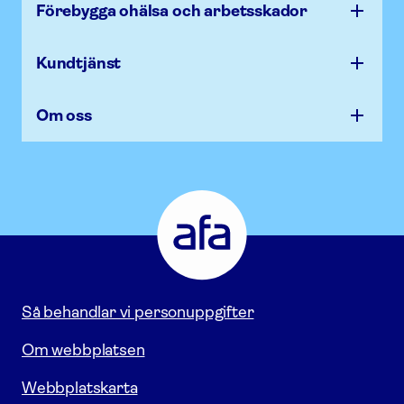
Förebygga ohälsa och arbets­skador
Kundtjänst
Om oss
Afa
Försäkring
-
Gå
till
startsidan
Så behandlar vi personuppgifter
Om webbplatsen
Webbplatskarta