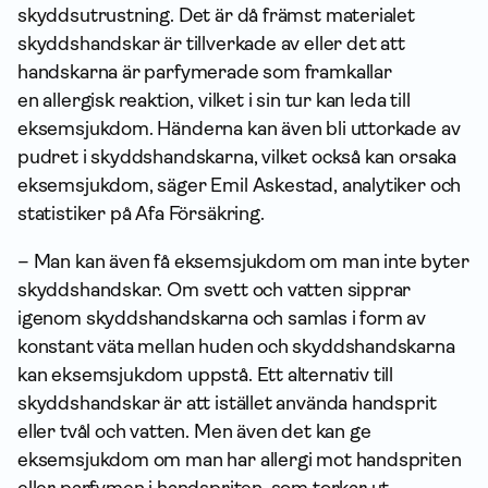
skyddsutrustning. Det är då främst materialet
skyddshandskar är tillverkade av eller det att
handskarna är parfymerade som framkallar
en allergisk reaktion, vilket i sin tur kan leda till
eksemsjukdom. Händerna kan även bli uttorkade av
pudret i skyddshandskarna, vilket också kan orsaka
eksemsjukdom, säger Emil Askestad, analytiker och
statistiker på Afa Försäkring.
– Man kan även få eksemsjukdom om man inte byter
skyddshandskar. Om svett och vatten sipprar
igenom skyddshandskarna och samlas i form av
konstant väta mellan huden och skyddshandskarna
kan eksemsjukdom uppstå. Ett alternativ till
skyddshandskar är att istället använda handsprit
eller tvål och vatten. Men även det kan ge
eksemsjukdom om man har allergi mot handspriten
eller parfymen i handspriten, som torkar ut