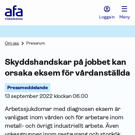
Afa
☰
Försäkring
-
Logga in
Meny
Gå
till
startsidan
Om oss
Pressrum
Skyddshandskar på jobbet kan
orsaka eksem för vårdanställda
Pressmeddelande
13 september 2022 klockan 06.00
Arbets­sjuk­domar med diagnosen eksem är
vanligast inom vården och för arbetare inom
metall- och övrigt industriellt arbete. Även
yrkesgrupper inom restaurang och storkök,