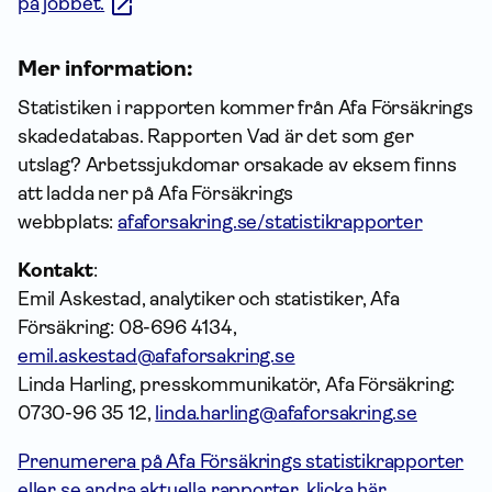
på jobbet.
Mer information:
Statistiken i rapporten kommer från Afa Försäkrings
skadedatabas. Rapporten Vad är det som ger
utslag? Arbetssjukdomar orsakade av eksem finns
att ladda ner på Afa Försäkrings
webbplats:
afaforsakring.se/statistikrapporter
Kontakt
:
Emil Askestad, analytiker och statistiker, Afa
Försäkring: 08-696 4134,
emil.askestad@afaforsakring.se
Linda Harling, presskommunikatör, Afa Försäkring:
0730-96 35 12,
linda.harling@afaforsakring.se
Prenumerera på Afa Försäkrings statistikrapporter
eller se andra aktuella rapporter, klicka här.