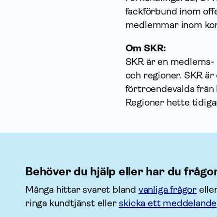
fackförbund inom offe
medlemmar inom kom
Om SKR:
SKR är en medlems- o
och regioner. SKR är 
förtroendevalda frå
Regioner hette tidig
Behöver du hjälp eller har du frågo
Många hittar svaret bland
vanliga frågor
elle
ringa kundtjänst eller
skicka ett meddelande