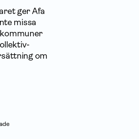
aret ger Afa
inte missa
om kommuner
llektiv­
ersättning om
dade