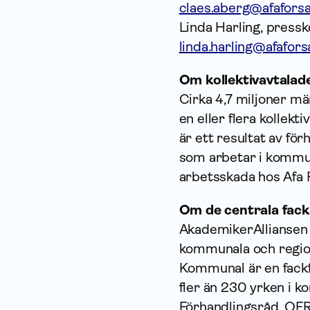
claes.aberg@afaforsa
Linda Harling, press
linda.harling@afafors
Om kollektivavtalad
Cirka 4,7 miljoner män
en eller flera kollekt
är ett resultat av fö
som arbetar i kommun
arbetsskada hos Afa 
Om de centrala fack
AkademikerAlliansen 
kommunala och regio
Kommunal är en fackf
fler än 230 yrken i k
Förhandlingsråd, OFR