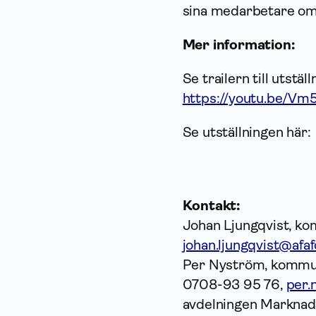
sina medarbetare om 
Mer information:
Se trailern till utstäl
https://youtu.be/
Se utställningen här:
Kontakt:
Johan Ljungqvist, ko
johan.ljungqvist@afaf
Per Nyström, kommuni
0708-93 95 76,
per.
avdelningen Marknad,