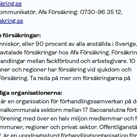
kring.se
kommunikatör, Afa Försäkring: 0730-96 35 12,
akring.se
e försäkringar:
niskor, eller 90 procent av alla anställda i Sverige
ivavtalade försäkringar hos Afa Försäkring. Försäkri
rhandlingar mellan fackförbund och arbetsgivare. 10
er och regioner har försäkring vid sjukdom och
Försäkring. Ta reda på mer om försäkringarna på
liga organisationerna:
är en organisation för förhandlingssamverkan på 
nalkommunala sektorn mellan 17 Sacoanslutna för
örening med över en halv miljon medlemmar och fi
ommuner, regioner och privat sektor. Offentliganstä
, är en uppdragsstyrd förhandlingsorganisation för