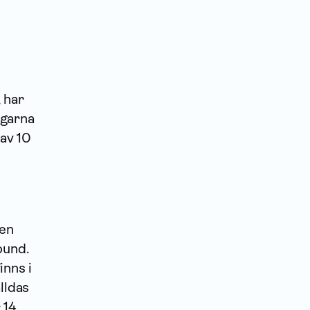
, har
ngarna
 av 10
den
bund.
nns i
lldas
 14