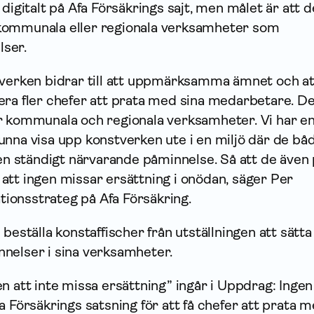
digitalt på Afa Försäkrings sajt, men målet är att d
 i kommunala eller regionala verksamheter som
ser.
tverken bidrar till att uppmärksamma ämnet och at
era fler chefer att prata med sina medarbetare. De
ör kommunala och regionala verksamheter.
Vi har e
unna visa upp konstverken ute i en miljö
där de bå
 en ständigt närvarande påminnelse. Så att de även
ll att ingen missar ersättning i onödan, säger Per
onsstrateg på Afa Försäkring.
 beställa konstaffischer från utställningen att sätt
nelser i sina verksamheter.
n att inte missa ersättning” ingår i Uppdrag: Ingen
a Försäkrings satsning för att få chefer att prata 