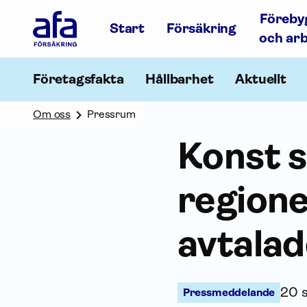
Afa
Föreby
Försäkring
Start
Försäkring
-
och ar
Gå
till
startsidan
Företagsfakta
Hållbarhet
Aktuellt
Om oss
Pressrum
Konst s
regione
avtalad
20 
Pressmeddelande