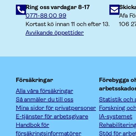
Ring oss vardagar 8-17
Skick
0771-88 00 99
Afa Fö
Kortast kö innan 11 och efter 13.
106 2
Avvikande öppettider
Försäkringar
Förebygga oh
arbetsskado
Alla våra försäkringar
Så anmäler du till oss
Statistik och 
Mina sidor för privatpersoner
Forskning och
E-tjänster för arbetsgivare
IA-systemet
Handbok för
Rehabiliterin
försäkringsinformatörer
Stöd för arbe