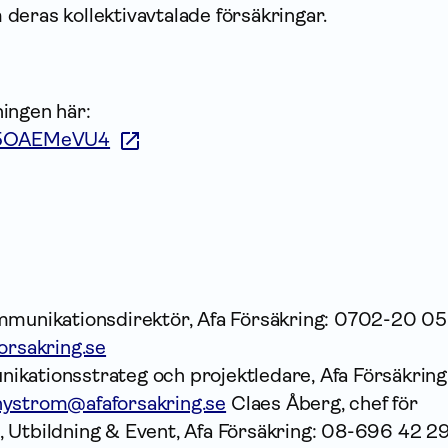
deras kollektivavtalade försäkringar.
lningen här:
Vm5OAEMeVU4
mmunikationsdirektör, Afa Försäkring: 0702-20 05 
orsakring.se
kationsstrateg och projektledare, Afa Försäkring
nystrom@afaforsakring.se
Claes Åberg, chef för
 Utbildning & Event, Afa Försäkring: 08-696 42 29