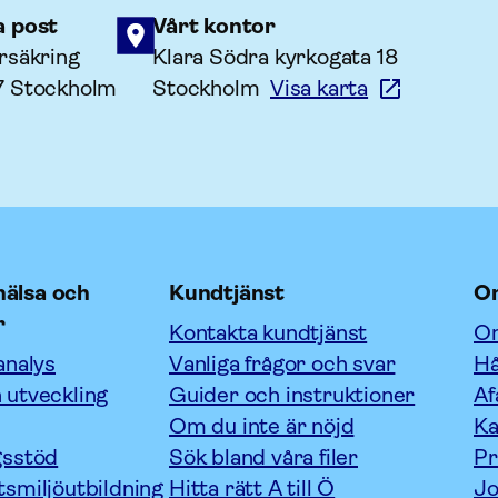
a post
Vårt kontor
rsäkring
Klara Södra kyrkogata 18
7 Stockholm
Stockholm
Visa karta
älsa och
Kundtjänst
O
r
Kontakta kundtjänst
Om
analys
Vanliga frågor och svar
Hå
 utveckling
Guider och instruktioner
Af
Om du inte är nöjd
Ka
gsstöd
Sök bland våra filer
P
tsmiljöutbildning
Hitta rätt A till Ö
Jo