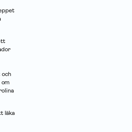
reppet
a
ett
ador
t och
t om
rolina
t läka