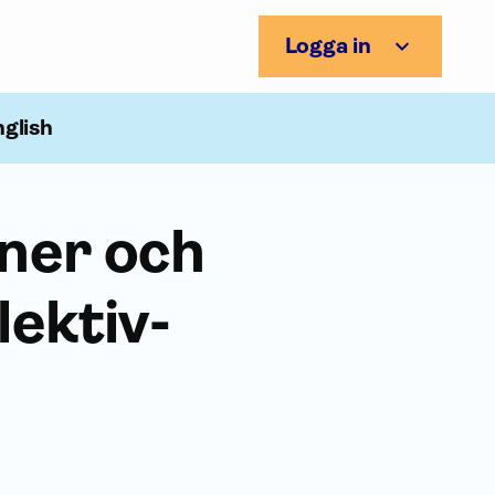
Logga in
nglish
uner och
lektiv­