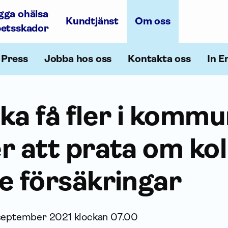
gga ohälsa
Kundtjänst
Om oss
betsskador
Press
Jobba hos oss
Kontakta oss
In E
ka få fler i komm
r att prata om kol
e försäk­ringar
september 2021 klockan 07.00