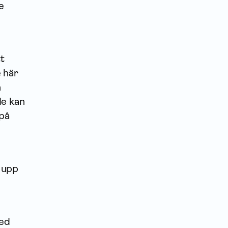
e
t
 här
n
de kan
 på
a upp
med