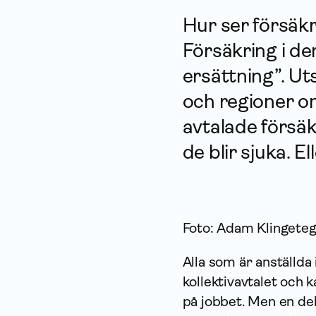
Hur ser försäk­
För­säkring i de
ersättning”. U
och regioner o
avtalade försäk
de blir sjuka. E
Foto: Adam Klingeteg
Alla som är anställd
kollektivavtalet och k
på jobbet. Men en del