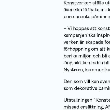
Konstverken ställs ut 
även ska få flytta in
permanenta påminnel
– Vi hoppas att kons
kampanjen ska inspir
verken är skapade f
förhoppning om att k
berika miljön och bli
lång sikt kan bidra ti
Nyström, kommunikati
Den som vill kan även
som dekorativa påmin
Utställningen ”Konste
missad ersättning, Af