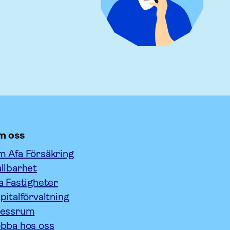
m oss
 Afa Försäkring
llbarhet
a Fastigheter
pitalförvaltning
ressrum
bba hos oss