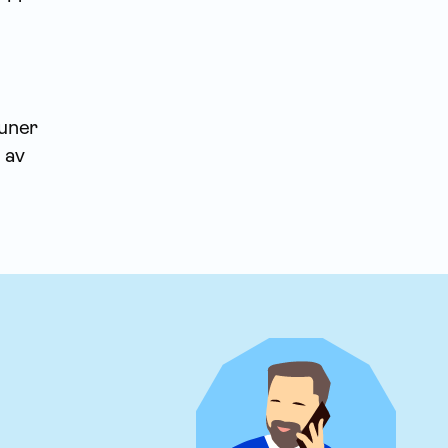
muner
 av