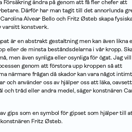
fa Försäkring ändra på genom att få fler chefer att
betare. Därför har man tagit till det annorlunda g
 Carolina Alvear Bello och Fritz Østeb skapa fysisk
 varsitt konstverk.
pat är en abstrakt gestaltning men kan även likna 
pp eller de minsta beståndsdelarna i vår kropp. Sk
, men även synliga eller osynliga för ögat. Jag vill
ocessen genom att förstora upp kroppen så att
a närmare frågan då skador kan vara något intim
har och använder oss av hjälper oss att läka, oavset
l och tråd eller andra medel, säger konstnären Ca
av gips som en symbol för gipset som hjälper till at
 konstnären Fritz Østeb.