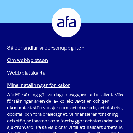
Afa
Försäkring
-
Gå
till
startsidan
Så behandlar vi personuppgifter
Om webbplatsen
Webbplatskarta
Mina inställningar för kakor
Afa För­säkring gör vardagen tryggare i arbetslivet. Våra
försäk­ringar är en del av kollektivavtalen och ger
ekonomiskt stöd vid sjukdom, arbetsskada, arbetsbrist,
dödsfall och föräldraledighet. Vi finansierar forskning
och stödjer insatser som förebygger arbets­skador och
sjukfrånvaro. På så vis bidrar vi till ett hållbart arbetsliv.