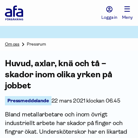
Afa
☰
Försäkring
-
Logga in
Meny
Gå
till
startsidan
Om oss
Pressrum
Huvud, axlar, knä och tå –
skador inom olika yrken på
jobbet
Pressmeddelande
22 mars 2021 klockan 06.45
Bland metallarbetare och inom övrigt
industriellt arbete har skador på finger och
fingrar ökat. Undersköterskor har en likartad