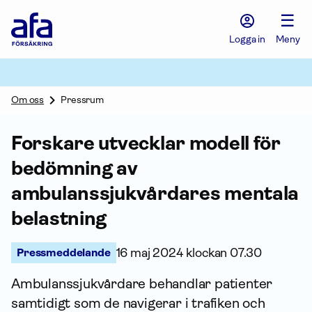
Afa
☰
Försäkring
-
Logga in
Meny
Gå
till
startsidan
Om oss
Pressrum
Forskare utvecklar modell för
bedömning av
ambulanssjukvårdares mentala
belastning
Pressmeddelande
16 maj 2024 klockan 07.30
Ambulanssjukvårdare behandlar patienter
samtidigt som de navigerar i trafiken och