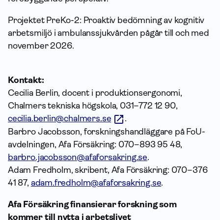
Projektet PreKo-2: Proaktiv bedömning av kognitiv
arbetsmiljö i ambulanssjukvården pågår till och med
november 2026.
Kontakt:
Cecilia Berlin, docent i produktionsergonomi,
Chalmers tekniska högskola, 031–772 12 90,
cecilia.berlin@chalmers.se
.
Barbro Jacobsson, forskningshandläggare på FoU-
avdelningen, Afa Försäkring: 070–893 95 48,
barbro.jacobsson@afaforsakring.se
.
Adam Fredholm, skribent, Afa Försäkring: 070–376
41 87,
adam.fredholm@afaforsakring.se
.
Afa Försäkring finansierar forskning som
kommer till nytta i arbetslivet