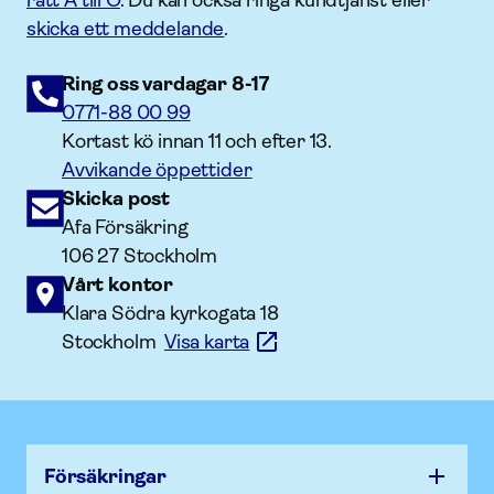
rätt A till Ö
. Du kan också ringa kundtjänst eller
skicka ett meddelande
.
Ring oss vardagar 8-17
0771-88 00 99
Kortast kö innan 11 och efter 13.
Avvikande öppettider
Skicka post
Afa Försäkring
106 27 Stockholm
Vårt kontor
Klara Södra kyrkogata 18
Stockholm
Visa karta
Försäk­ringar