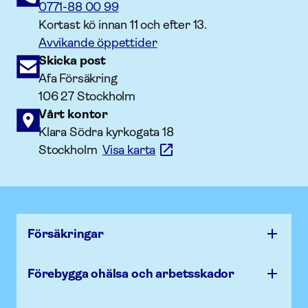
0771-88 00 99
Kortast kö innan 11 och efter 13.
Avvikande öppettider
Skicka post
Afa Försäkring
106 27 Stockholm
Vårt kontor
Klara Södra kyrkogata 18
Stockholm
Visa karta
Försäk­ringar
Förebygga ohälsa och arbets­skador