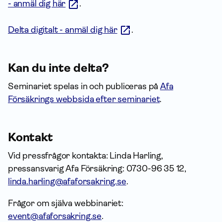
- anmäl dig här
.
Delta digitalt - anmäl dig här
.
Kan du inte delta?
Seminariet spelas in och publiceras på
Afa
Försäkrings webbsida efter seminariet
.
Kontakt
Vid pressfrågor kontakta: Linda Harling,
pressansvarig Afa Försäkring: 0730-96 35 12,
linda.harling@afaforsakring.se
.
Frågor om själva webbinariet:
event@afaforsakring.se
.