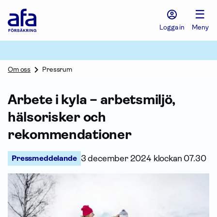
Afa
☰
Försäkring
-
Logga in
Meny
Gå
till
startsidan
Om oss
Pressrum
Arbete i kyla – arbetsmiljö,
hälsorisker och
rekommendationer
Pressmeddelande
3 december 2024 klockan 07.30