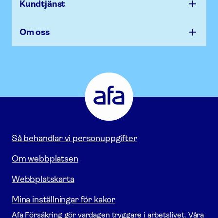
Kundtjänst
Om oss
Afa
Försäkring
-
Gå
till
startsidan
Så behandlar vi personuppgifter
Om webbplatsen
Webbplatskarta
Mina inställningar för kakor
Afa För­säkring gör vardagen tryggare i arbetslivet. Våra