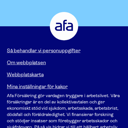
Afa
Försäkring
-
Gå
till
startsidan
Så behandlar vi personuppgifter
Om webbplatsen
Webbplatskarta
Mina inställningar för kakor
Afa För­säkring gör vardagen tryggare i arbetslivet. Våra
försäk­ringar är en del av kollektivavtalen och ger
ekonomiskt stöd vid sjukdom, arbetsskada, arbetsbrist,
dödsfall och föräldraledighet. Vi finansierar forskning
och stödjer insatser som förebygger arbets­skador och
sjukfrånvaro. På så vis bidrar vi till ett hållbart arbetsliv.