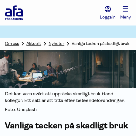
Afa
☰
Försäkring
-
Logga in
Meny
Gå
till
startsidan
Om oss
Aktuellt
Nyheter
Vanliga tecken på skadligt bruk
Det kan vara svårt att upptäcka skadligt bruk bland
kollegor. Ett sätt är att titta efter beteendeförändringar.
Foto: Unsplash
Vanliga tecken på skadligt bruk