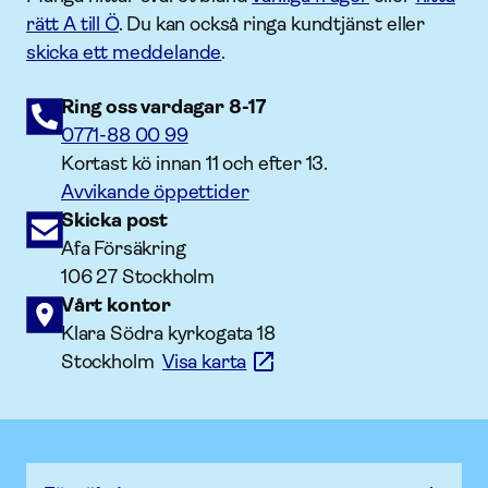
rätt A till Ö
. Du kan också ringa kundtjänst eller
skicka ett meddelande
.
Ring oss vardagar 8-17
0771-88 00 99
Kortast kö innan 11 och efter 13.
Avvikande öppettider
Skicka post
Afa Försäkring
106 27 Stockholm
Vårt kontor
Klara Södra kyrkogata 18
Stockholm
Visa karta