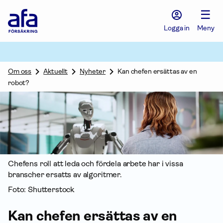
Afa
☰
Försäkring
-
Logga in
Meny
Gå
till
startsidan
Om oss
Aktuellt
Nyheter
Kan chefen ersättas av en
robot?
Chefens roll att leda och fördela arbete har i vissa
branscher ersatts av algoritmer.
Foto: Shutterstock
Kan chefen ersättas av en