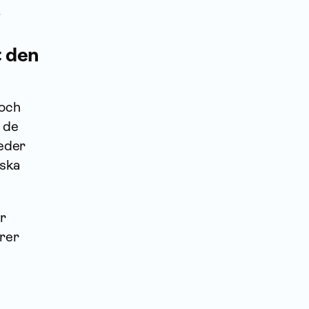
.
t den
 och
 de
eder
iska
er
rer