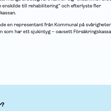
nskilde till rehabilitering" och efterlyste fler
kassan.
ekade en representant från Kommunal på svårigheten
den som har ett sjukintyg – oavsett Försäkrings­kass
r?