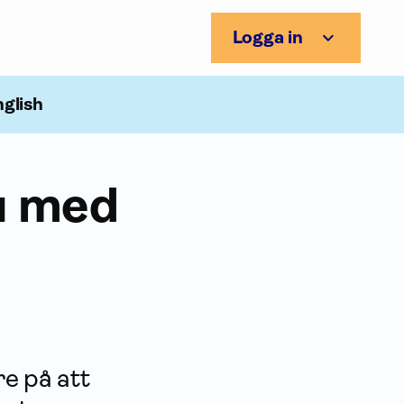
Logga in
nglish
tu med
e på att