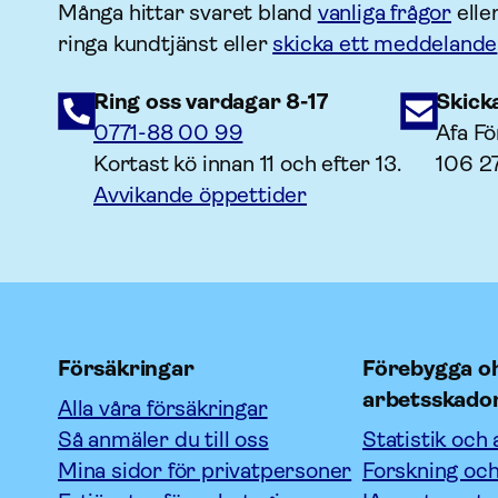
Många hittar svaret bland
vanliga frågor
elle
ringa kundtjänst eller
skicka ett meddelande
Ring oss vardagar 8-17
Skick
0771-88 00 99
Afa Fö
Kortast kö innan 11 och efter 13.
106 2
Avvikande öppettider
Försäkringar
Förebygga oh
arbetsskado
Alla våra försäkringar
Så anmäler du till oss
Statistik och 
Mina sidor för privatpersoner
Forskning och