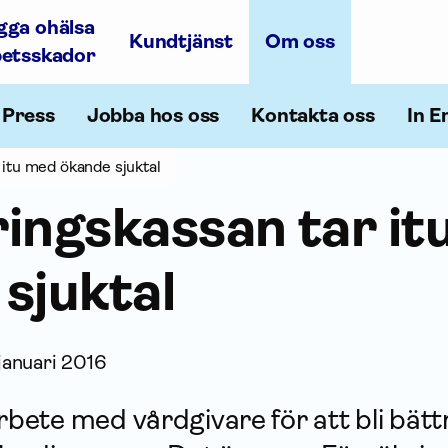
gga ohälsa
Kundtjänst
Om oss
betsskador
Press
Jobba hos oss
Kontakta oss
In E
 itu med ökande sjuktal
ings­kassan tar i
sjuktal
januari 2016
ete med vårdgivare för att bli bättr