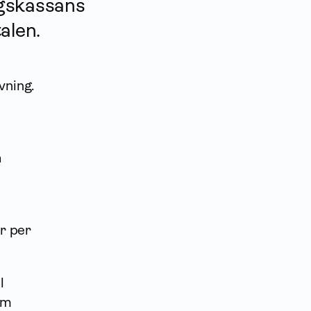
gs­kassans
alen.
vning.
a
r per
l
om