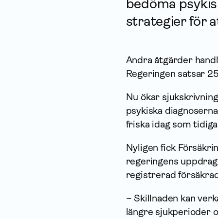
bedöma psykisk
strategier för 
Andra åtgärder handla
Regeringen satsar 250
Nu ökar sjukskrivning
psykiska diagnoserna.
friska idag som tidiga
Nyligen fick Försäkr
regeringens uppdrag 
registrerad försäkrad 
– Skillnaden kan verka
längre sjukperioder 