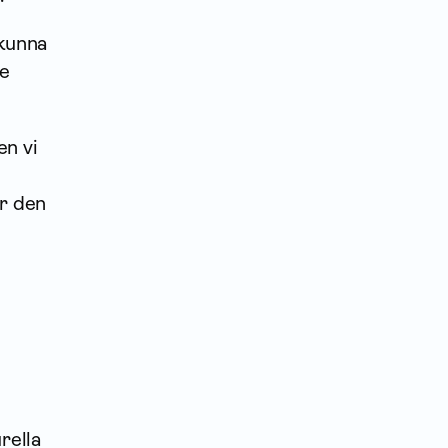
 kunna
re
en vi
ör den
rella