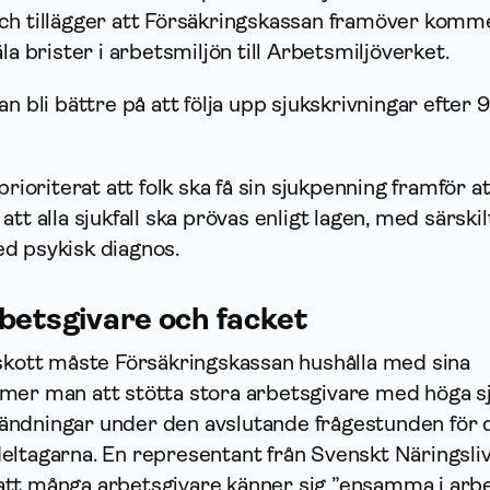
ch tillägger att Försäkrings­kassan framöver komm
la brister i arbetsmiljön till Arbetsmiljöverket.
n bli bättre på att följa upp sjukskrivningar efter 
prioriterat att folk ska få sin sjukpenning framför att
tt alla sjukfall ska prövas enligt lagen, med särskil
d psykisk diagnos.
betsgivare och facket
skott måste Försäkrings­kassan hushålla med sina
mer man att stötta stora arbetsgivare med höga sj
ändningar under den avslutande frågestunden för 
eltagarna. En representant från Svenskt Näringsli
tt många arbetsgivare känner sig ”ensamma i arb