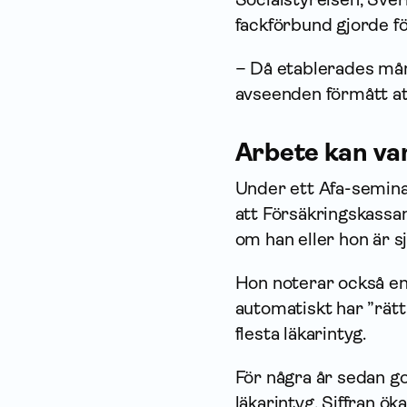
fackförbund gjorde fö
– Då etablerades mång
avseenden förmått att
Arbete kan va
Under ett Afa-semina
att Försäkrings­kass
om han eller hon är sj
Hon noterar också en 
automatiskt har ”rätt
flesta läkarintyg.
För några år sedan g
läkarintyg. Siffran ök