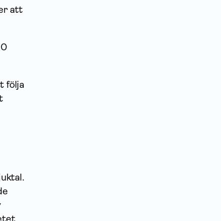
er att
90
 följa
t
uktal.
de
v
etet