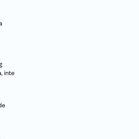
a
g
, inte
de
.