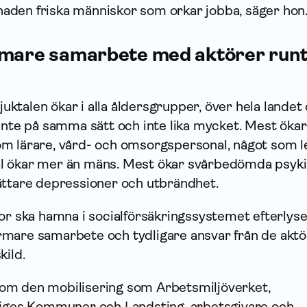
aden friska människor som orkar jobba, säger hon
rmare sam­arbete med aktörer run
sjuktalen ökar i alla åldersgrupper, över hela landet
inte på samma sätt och inte lika mycket. Mest ökar
m lärare, vård- och omsorgspersonal, något som l
ktal ökar mer än mäns. Mest ökar svårbedömda psyk
ättare depressioner och utbrändhet.
or ska hamna i socialförsäkringssystemet efterlys
mare sam­arbete och tydligare ansvar från de aktö
kild.
om den mobilisering som Arbetsmiljöverket,
riges Kommuner och Landsting, arbetsgivare och