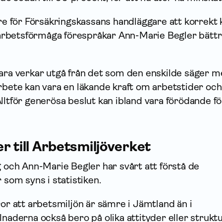
are för Försäkrings­kassans handläggare att korrekt
rbetsförmåga förespråkar Ann-Marie Begler bätt
ara verkar utgå från det som den enskilde säger m
rbete kan vara en läkande kraft om arbetstider och
lltför generösa beslut kan ibland vara förödande f
r till Arbetsmiljöverket
g och Ann-Marie Begler har svårt att förstå de
 som syns i statistiken.
ror att arbetsmiljön är sämre i Jämtland än i
lnaderna också bero på olika attityder eller struktu