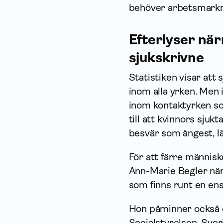
behöver arbets­markn
Efterlyser nä
sjukskrivne
Statistiken visar att 
inom alla yrken. Men 
inom kontaktyrken so
till att kvinnors sju
besvär som ångest, l
För att färre människ
Ann-Marie Begler när
som finns runt en ens
Hon påminner också 
Socialstyrelsen, Sve