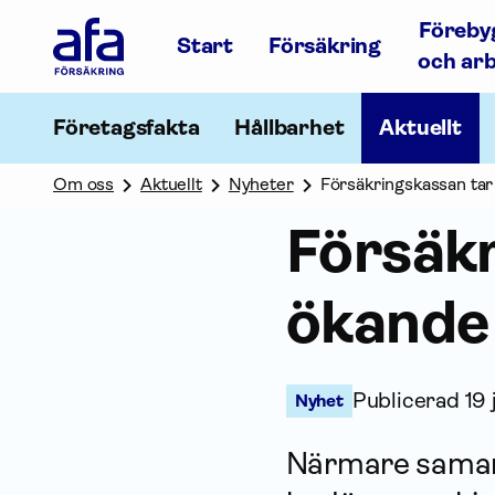
Afa
Föreby
Försäkring
Start
Försäkring
-
och ar
Gå
till
startsidan
Företagsfakta
Hållbarhet
Aktuellt
Om oss
Aktuellt
Nyheter
Försäkringskassan tar
Försäkr
ökande 
Publicerad
19 
Nyhet
Närmare sam­arb