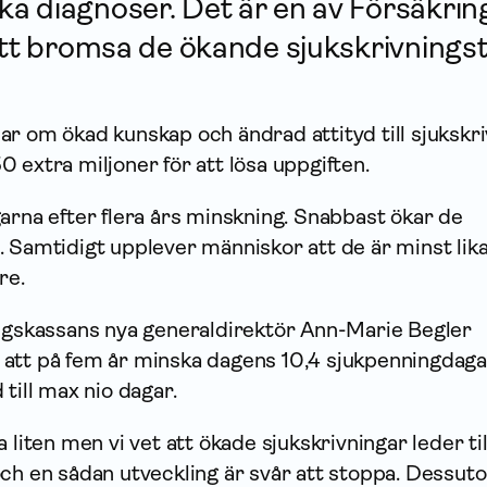
a diagnoser. Det är en av Försäkrin
att bromsa de ökande sjukskrivningst
r om ökad kunskap och ändrad attityd till sjukskri
 extra miljoner för att lösa uppgiften.
arna efter flera års minskning. Snabbast ökar de
 Samtidigt upplever människor att de är minst lik
re.
ings­kassans nya generaldirektör Ann-Marie Begler
att på fem år minska dagens 10,4 sjukpenningdaga
till max nio dagar.
 liten men vi vet att ökade sjukskrivningar leder til
och en sådan utveckling är svår att stoppa. Dessut