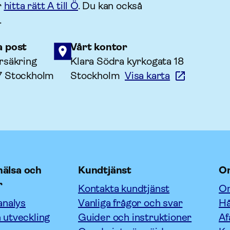
r
hitta rätt A till Ö
. Du kan också
.
a post
Vårt kontor
rsäkring
Klara Södra kyrkogata 18
7 Stockholm
Stockholm
Visa karta
älsa och
Kundtjänst
O
r
Kontakta kundtjänst
Om
analys
Vanliga frågor och svar
Hå
 utveckling
Guider och instruktioner
Af