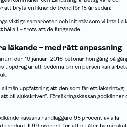
r att bryta en liknande trend för 15 år sedan:
a viktiga samarbeten och initiativ som vi inte i all
 hålla i – trots att de fungerade.
ra läkande – med rätt anpassning
rium den 19 januari 2016 betonar hon gång på gån
ans uppdrag är att bedöma om en person kan arbeta
uk.
allmän uppfattning att den som får ett läkarintyg
 att bli sjukskriven”. Försäkrings­kassan godkänner 
odkände kassans handläggare 95 procent av alla
ade sedan till 99 procent, för att nu åter ha minskat