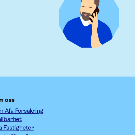
m oss
 Afa Försäkring
llbarhet
a Fastigheter