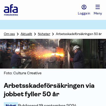
Afa
☰
Försäkring
-
Logga in
Meny
Gå
till
startsidan
Om oss
Aktuellt
Nyheter
Arbetsskadeförsäkringen 50 år
Foto: Cultura Creative
Arbets­skade­försäkringen via
jobbet fyller 50 år
Nyhet
Publicerad
19 september 2024