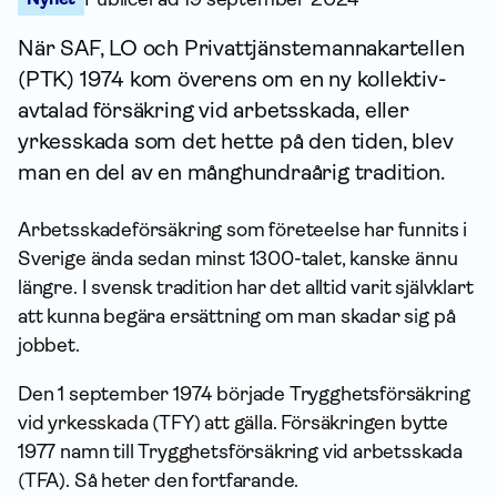
När SAF, LO och Privattjänstemannakartellen
(PTK) 1974 kom överens om en ny kollektiv­
avtalad för­säkring vid arbetsskada, eller
yrkesskada som det hette på den tiden, blev
man en del av en månghundraårig tradition.
Arbets­skade­försäkring som företeelse har funnits i
Sverige ända sedan minst 1300-talet, kanske ännu
längre. I svensk tradition har det alltid varit självklart
att kunna begära ersättning om man skadar sig på
jobbet.
Den 1 september 1974 började Trygghets­försäkring
vid yrkesskada (TFY) att gälla. Försäkringen bytte
1977 namn till Trygghets­försäkring vid arbetsskada
(TFA). Så heter den fortfarande.