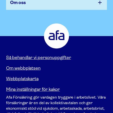
Om oss
Afa
Försäkring
-
Gå
till
startsidan
Så behandlar vi personuppgifter
Om webbplatsen
Webbplatskarta
Mina inställningar för kakor
Afa För­säkring gör vardagen tryggare i arbetslivet. Våra
försäk­ringar är en del av kollektivavtalen och ger
ekonomiskt stöd vid sjukdom, arbetsskada, arbetsbrist,