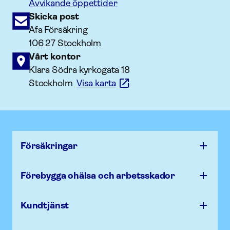
Avvikande öppettider
Skicka post
Afa Försäkring
106 27 Stockholm
Vårt kontor
Klara Södra kyrkogata 18
Stockholm
Visa karta
Försäk­ringar
Förebygga ohälsa och arbets­skador
Kundtjänst