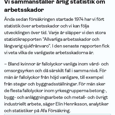
Vi samman­ställer årlig statistik om
arbets­skador
Ända sedan försäkringen startade 1974 har vi fört
statistik över arbets­skador och vi kan följa
utvecklingen över tid. Varje år släpper vi den stora
statistik­rapporten ”Allvarliga arbets­skador och
långvarig sjukfrånvaro”. I den senaste rapporten fick
vi veta vilka de vanligaste arbets­skadorna är.
– Bland kvinnor är fallolyckor vanliga inom vård- och
omsorgsyrken och då särskilt fall i samma nivå. För
män är fallolyckor från höjd vanligare, till exempel
från stegar och byggnadsställningar. För män sker
de flesta fallolyckor inom yrkesgrupperna betong-,
bygg- och anläggningsarbete och metall- och övrigt
industriellt arbete, säger Elin Henriksson, analytiker
och statistiker på Afa För­säkring.