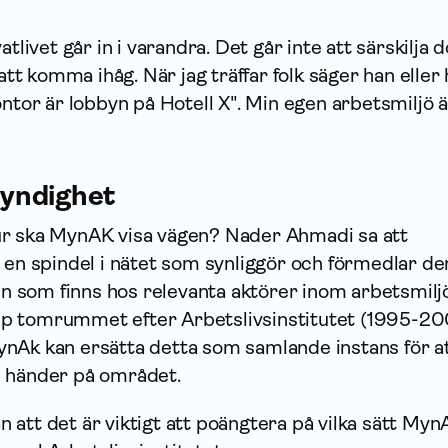
atlivet går in i varandra. Det går inte att särskilja 
 att komma ihåg. När jag träffar folk säger han eller
ontor är lobbyn på Hotell X". Min egen arbetsmiljö ä
yndighet
ur ska MynAK visa vägen? Nader Ahmadi sa att
 en spindel i nätet som synliggör och förmedlar de
som finns hos relevanta aktörer inom arbetsmiljö
p tomrummet efter Arbetslivsinstitutet (1995-20
nAk kan ersätta detta som samlande instans för a
m händer på området.
att det är viktigt att poängtera på vilka sätt My