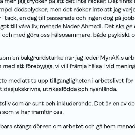
a men jag trycker på att det inte räcker. Det finns 
xempel dödsolyckor, men det räcker inte att jag varj
 "tack, en dag till passerade och ingen dog på jobb
ot till våra liv, menade Nader Ahmadi. Det ska ge 
ll och med göra oss hälsosammare, både psykiskt 
a som en bakgrundstanke när jag leder MynAK:s arb
ss med att förebygga, vi vill främja hälsa i vid mening
e med att ta upp tillgängligheten i arbetslivet för
tidssjukskrivna, utrikesfödda och nyanlända.
tsliv som är sunt och inkluderande. Det är en av de
 som vi har framför oss.
att bara stänga dörren om arbetet och gå hem mena