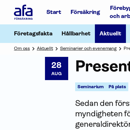
Afa
Föreby
Försäkring
Start
Försäkring
-
och ar
Gå
till
startsidan
Företagsfakta
Hållbarhet
Aktuellt
Om oss
Aktuellt
Seminarier och evenemang
Pr
Presen
28
AUG
Seminarium
På plats
Sedan den först
myndigheten fö
generaldirektör