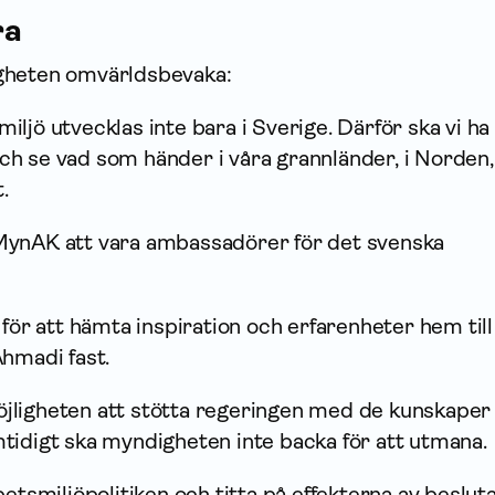
ra
gheten omvärldsbevaka:
ljö utvecklas inte bara i Sverige. Därför ska vi ha
ch se vad som händer i våra grannländer, i Norden
.
MynAK att vara ambassadörer för det svenska
för att hämta inspiration och erfaren­heter hem till
Ahmadi fast.
ligheten att stötta regeringen med de kun­skape
tidigt ska myndigheten inte backa för att utmana.
betsmiljöpolitiken och titta på effekterna av beslut