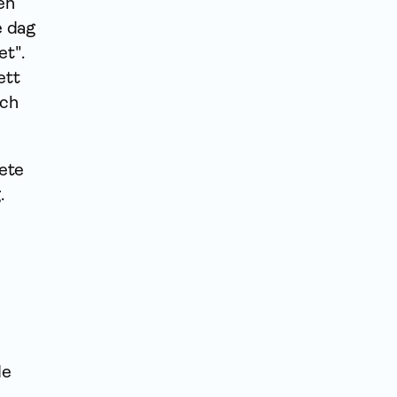
en
e dag
et".
ett
och
ete
.
de