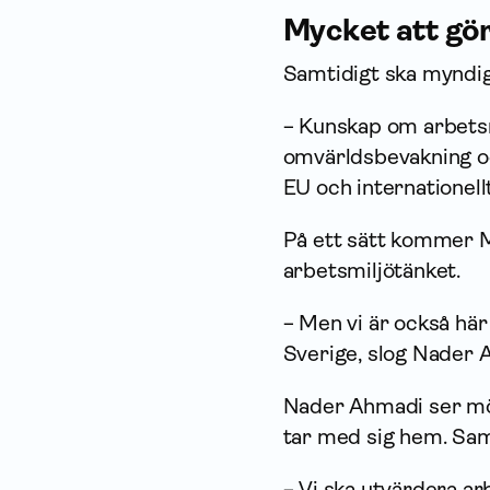
Mycket att gö
Samtidigt ska myndi
− Kunskap om arbetsmi
omvärlds­bevakning o
EU och internationellt
På ett sätt kommer 
arbetsmiljötänket.
− Men vi är också här 
Sverige, slog Nader 
Nader Ahmadi ser möj
tar med sig hem. Sam
− Vi ska utvärdera ar