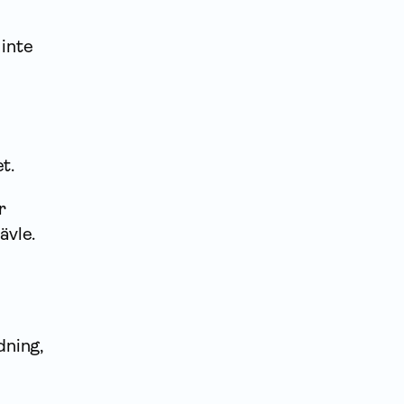
 inte
t.
r
ävle.
dning,