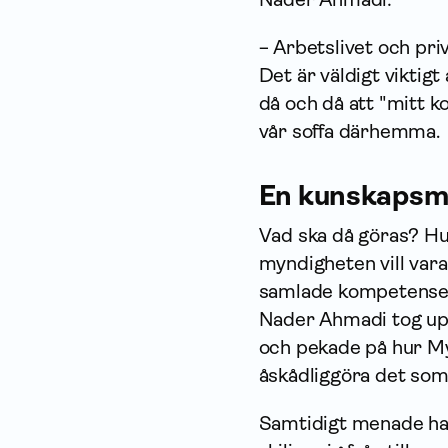
− Arbetslivet och priv
Det är väldigt viktigt
då och då att "mitt k
vår soffa därhemma.
En kunskapsm
Vad ska då göras? H
myndigheten vill vara
samlade kompetensen 
Nader Ahmadi tog up
och pekade på hur My
åskådliggöra det so
Samtidigt menade han 