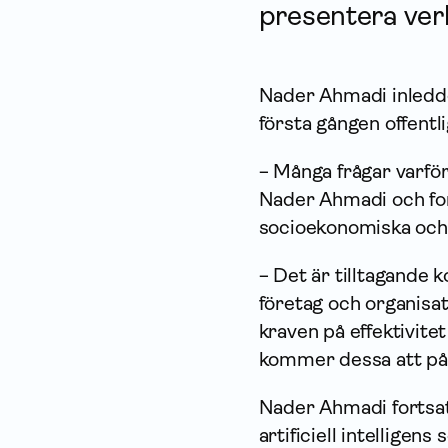
presentera ve
Nader Ahmadi inledde
första gången offentl
− Många frågar varför 
Nader Ahmadi och for
socioekonomiska och g
− Det är tilltagande 
företag och organisa
kraven på effektivite
kommer dessa att påv
Nader Ahmadi fortsat
artificiell intelligens