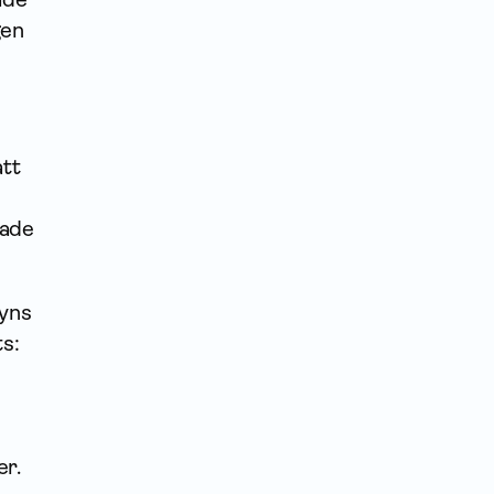
gen
att
rade
syns
ts:
er.