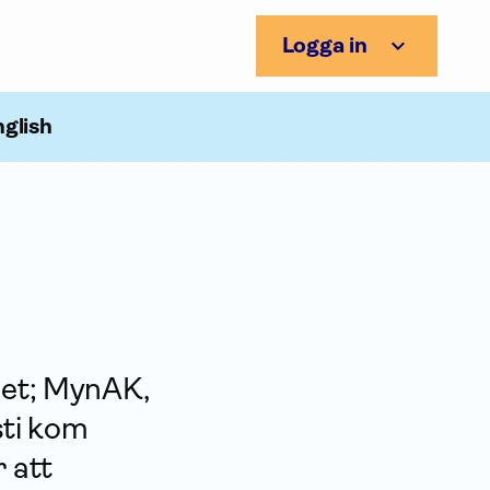
Logga in
nglish
het; MynAK,
sti kom
 att