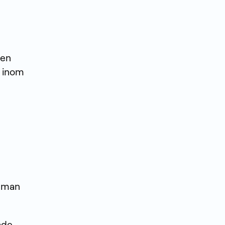
 en
, inom
r man
ade