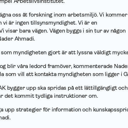
xempel Arbetslivsinstitutet.
ägna oss åt forskning inom arbetsmiljö. Vi kommer
 vi är ingen tillsynsmyndighet. Vi är en
 visar bara vägen. Vägen byggs i sin tur av någon
Nader Ahmadi.
 som myndigheten gjort är att lyssna väldigt mycke
log blir våra ledord framöver, kommenterade Nade
la som vill att kontakta myndigheten som ligger i G
bygger upp ska spridas på ett lättillgängligt och
har det kommit tydliga instruktioner om.
gga upp strategier för infor­mation och kunskapsspri
adi.