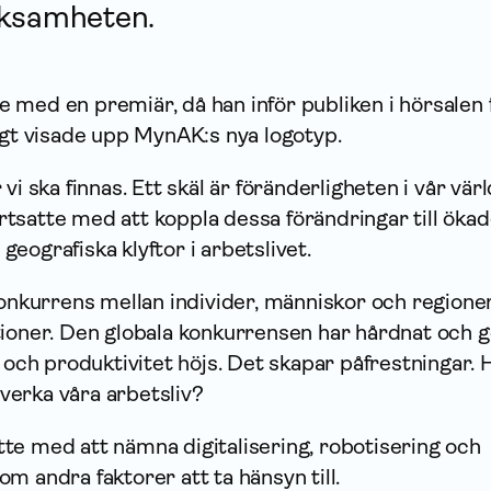
rksamheten.
 med en premiär, då han inför publiken i hörsalen 
igt visade upp MynAK:s nya logotyp.
vi ska finnas. Ett skäl är föränderligheten i vår värl
tsatte med att koppla dessa förändringar till öka
eografiska klyftor i arbetslivet.
konkurrens mellan individer, människor och regioner
tioner. Den globala konkurrensen har hårdnat och g
t och produktivitet höjs. Det skapar påfrestningar. 
erka våra arbetsliv?
te med att nämna digitalisering, robotisering och
 som andra faktorer att ta hänsyn till.