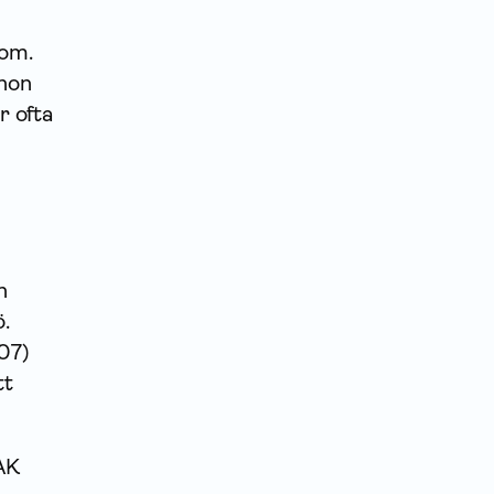
dom.
 hon
r ofta
n
.
07)
tt
nAK