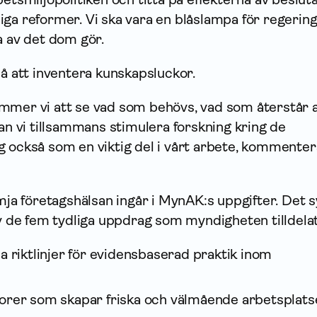
iga reformer. Vi ska vara en blåslampa för regerin
a av det dom gör.
att inventera kunskapsluckor.
mmer vi att se vad som behövs, vad som återstår 
kan vi tillsammans stimulera forskning kring de
g också som en viktig del i vårt arbete, kommente
ämja företagshälsan ingår i MynAK:s upp­gifter. Det 
av de fem tydliga uppdrag som myndigheten tilldela
a riktlinjer för evidensbaserad praktik inom
orer som skapar friska och välmående arbetsplats