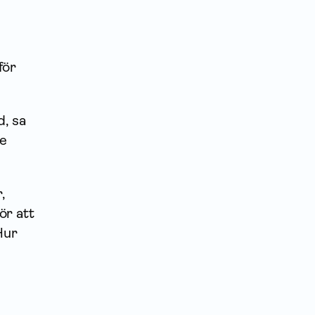
för
d, sa
de
,
ör att
Hur