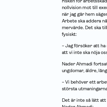
risken för arbetsskad
nollvision mot till e
när jag går hem säger
Arbete ska addera någ
mervärde. Det ska ti
fysiskt:
− Jag försöker att h
att vi inte ska nöja o
Nader Ahmadi fortsatt
ungdomar, äldre, lång
− Vi behöver ett arbe
största utmaningarna
Det är inte så lätt 
Nader Ahmadi: