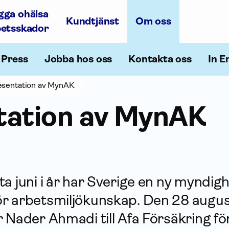
gga ohälsa
Kundtjänst
Om oss
betsskador
Press
Jobba hos oss
Kontakta oss
In E
esentation av MynAK
tation av MynAK
a juni i år har Sverige en ny myndig
r arbetsmiljökunskap. Den 28 augu
 Nader Ahmadi till Afa För­säkring för