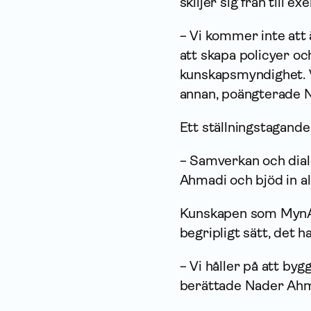
skiljer sig från till e
− Vi kommer inte att 
att skapa policyer och
kunskapsmyndighet. Vi
annan, poängterade 
Ett ställningstagande
− Samverkan och dia
Ahmadi och bjöd in al
Kunskapen som MynAK 
begripligt sätt, det 
− Vi håller på att by
berättade Nader Ahm