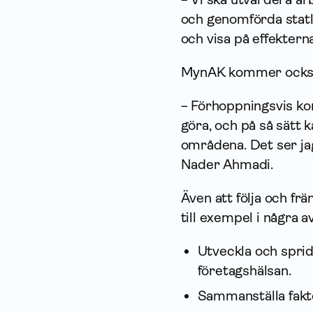
och genomförda statl
och visa på effektern
MynAK kommer också 
− Förhoppningsvis ko
göra, och på så sätt 
områdena. Det ser ja
Nader Ahmadi.
Även att följa och fr
till exempel i några 
Utveckla och sprid
företagshälsan.
Samman­ställa fakt