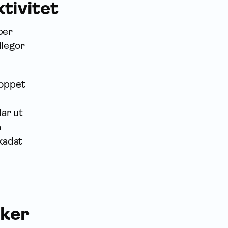
tivitet
per
llegor
loppet
lar ut
a
skadat
sker