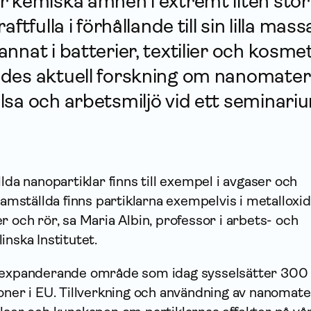
 kemiska ämnen i extremt liten stor
ftfulla i förhållande till sin lilla mas
nnat i batterier, textilier och kosme
des aktuell forskning om nanomater
sa och arbetsmiljö vid ett seminari
lda nanopartiklar finns till exempel i avgaser och
framställda finns partiklarna exempelvis i metalloxi
r och rör, sa Maria Albin, professor i arbets- och
inska Institutet.
t expanderande område som idag sysselsätter 300
r i EU. Tillverkning och användning av nanomater