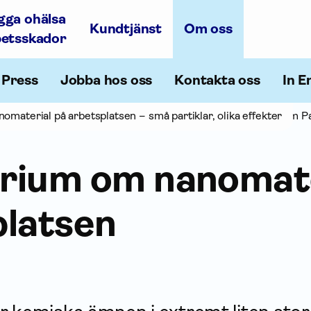
gga ohälsa
Kundtjänst
Om oss
betsskador
Press
Jobba hos oss
Kontakta oss
In E
agnus Svartengren, Ann-Beth Antonsson, Maria Albin, Joakim Pa
omaterial på arbetsplatsen – små partiklar, olika effekter
rium om nanomate
platsen