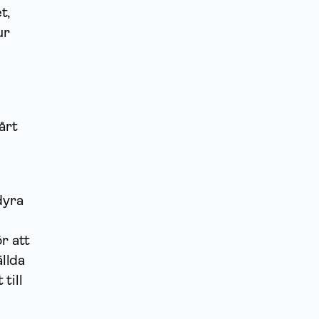
t,
ur
årt
dyra
r att
llda
till