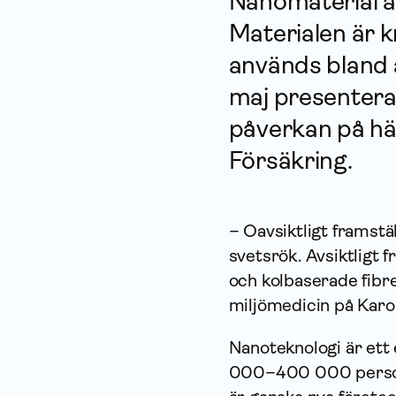
Nanomaterial är
Materialen är kra
används bland a
maj presentera
påverkan på häl
För­säkring.
– Oavsiktligt framstäl
svetsrök. Avsiktligt 
och kolbaserade fibre
miljömedicin på Karol
Nanoteknologi är et
000–400 000 persone