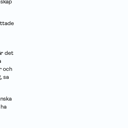
nskap
ättade
är det
a
r och
, sa
inska
 ha