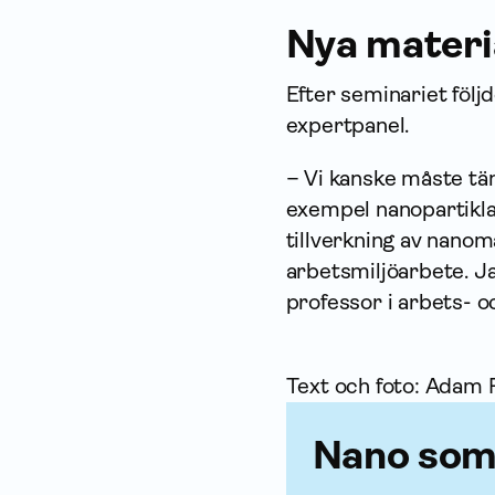
Nya materi
Efter seminariet följ
expertpanel.
– Vi kanske måste tän
exempel nanopartikla
tillverkning av nanom
arbets­miljö­arbete. 
professor i arbets- o
Text och foto: Adam
Nano som