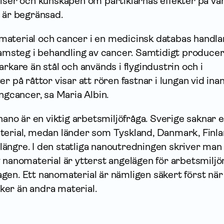
lser och kunskapen om partiklarnas effekter på vå
 är begränsad.
aterial och cancer i en medicinsk databas handla
ramsteg i behandling av cancer. Samtidigt produce
arkare än stål och används i flygindustrin och i
r på råttor visar att rören fastnar i lungan vid ina
ungcancer, sa Maria Albin.
nano är en viktig arbetsmiljöfråga. Sverige saknar e
terial, medan länder som Tyskland, Danmark, Finl
ängre. I den statliga nanoutredningen skriver man 
 nanomaterial är ytterst angelägen för arbetsmiljö
gen. Ett nanomaterial är nämligen säkert först när
isker än andra material.