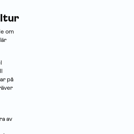
ltur
ade om
där
l
ll
ar på
kräver
ra av