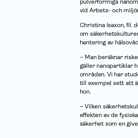
pulverformiga nanoma
vid Arbets- och miljö
Christina Isaxon, fil.
om säkerhetskulturen
hantering av hälsovåd
– Man beräknar risker
gäller nanopartiklar
områden. Vi har stud
till exempel sett att 
hon.
– Vilken säkerhetsku
effekten av de fysisk
säkerhet som en give