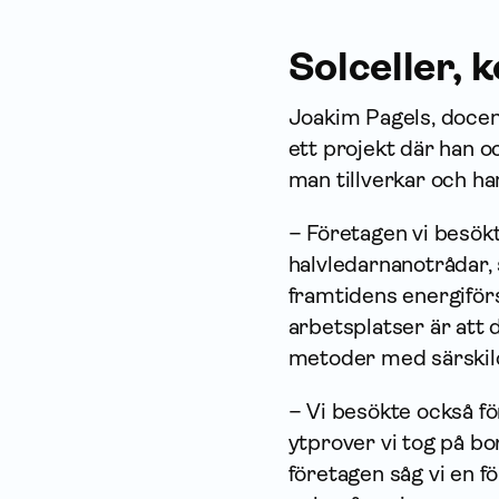
Solceller, 
Joakim Pagels, docent
ett projekt där han o
man tillverkar och ha
– Företagen vi besökte
halvledarnanotrådar, 
framtidens energiför
arbetsplatser är att d
metoder med särskild
– Vi besökte också fö
ytprover vi tog på bo
företagen såg vi en f