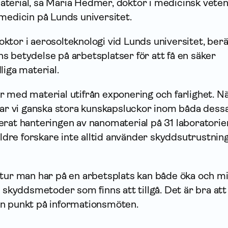
terial, sa Maria Hedmer, doktor i medicinsk vete
medicin på Lunds universitet.
 doktor i aerosolteknologi vid Lunds universitet, ber
s betydelse på arbetsplatser för att få en säker
liga material.
 med material utifrån exponering och farlighet. N
 har vi ganska stora kunskapsluckor inom båda dess
erat hanteringen av nanomaterial på 31 laboratorie
äldre forskare inte alltid använder skyddsutrustning
ltur man har på en arbetsplats kan både öka och m
a skyddsmetoder som finns att tillgå. Det är bra att
n punkt på informationsmöten.