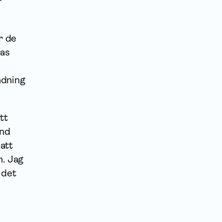
r
r de
ras
ndning
tt
and
att
n. Jag
 det