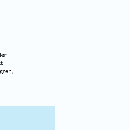
ler
kt
gren,