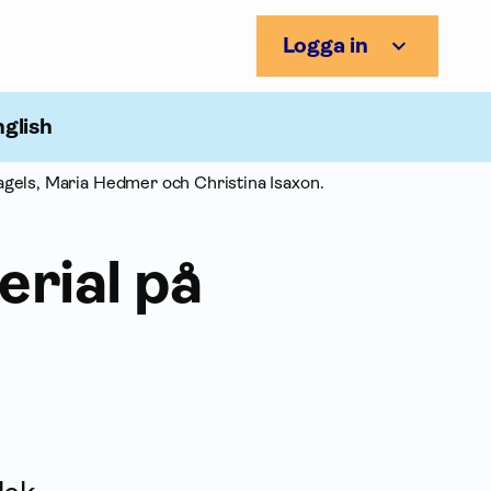
Logga in
nglish
gels, Maria Hedmer och Christina Isaxon.
rial på