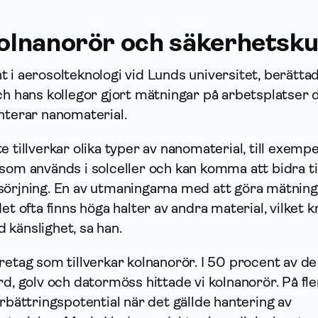
kolnanorör och säkerhetsku
 i aerosolteknologi vid Lunds universitet, berätt
ch hans kollegor gjort mätningar på arbetsplatser 
nterar nanomaterial.
 tillverkar olika typer av nanomaterial, till exempe
som används i solceller och kan komma att bidra ti
sörjning. En av utmaningarna med att göra mätning
et ofta finns höga halter av andra material, vilket 
 känslighet, sa han.
retag som tillverkar kolnanorör. I 50 procent av de
rd, golv och datormöss hittade vi kolnanorör. På fle
örbättringspotential när det gällde hantering av