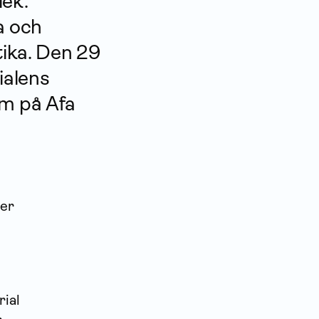
lek.
sa och
tika. Den 29
ialens
um på Afa
der
ial