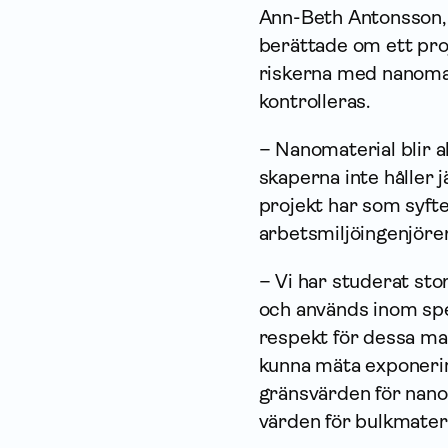
Ann-Beth Antonsson, 
berättade om ett pro
riskerna med nanoma
kontrolleras.
– Nanomaterial blir a
skaperna inte håller 
projekt har som syft
arbetsmiljöingenjörer
– Vi har studerat sto
och används inom spe
respekt för dessa mat
kunna mäta exponerin
gränsvärden för nanom
värden för bulkmateri