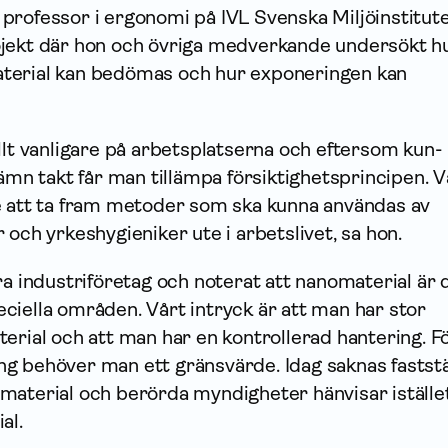
professor i ergonomi på IVL Svenska Miljöinstitute
jekt där hon och övriga medverkande undersökt h
terial kan bedömas och hur exponeringen kan
llt vanligare på arbetsplatserna och eftersom kun­
jämn takt får man tillämpa försiktighetsprincipen. V
e att ta fram metoder som ska kunna användas av
 och yrkeshygieniker ute i arbetslivet, sa hon.
ra industriföretag och noterat att nanomaterial är 
ciella områden. Vårt intryck är att man har stor
erial och att man har en kontrollerad hantering. Fö
g behöver man ett gränsvärde. Idag saknas faststä
aterial och berörda myndigheter hänvisar istället 
al.