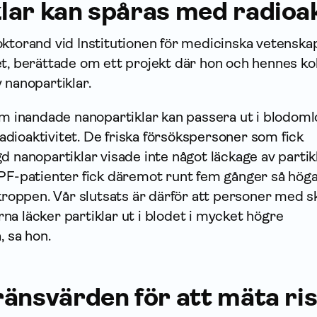
lar kan spåras med radioak
oktorand vid Institutionen för medicinska vetenska
et, berättade om ett projekt där hon och hennes ko
 nanopartiklar.
 om inandade nanopartiklar kan passera ut i blodom
dioaktivitet. De friska försökspersoner som fick
d nanopartiklar visade inte något läckage av partik
IPF-patienter fick däremot runt fem gånger så hög
 kroppen. Vår slutsats är därför att personer med 
a läcker partiklar ut i blodet i mycket högre
, sa hon.
ränsvärden för att mäta ri