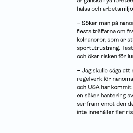
är ganska nya företee
hälsa och arbetsmiljö
– Söker man på nanom
flesta träffarna om f
kolnanorör, som är st
sportutrustning. Teste
och ökar risken för l
– Jag skulle säga att 
regelverk för nanoma
och USA har kommit l
en säker hantering av
ser fram emot den da
inte innehåller fler r