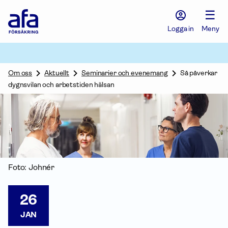
Afa
☰
Försäkring
-
Logga in
Meny
Gå
till
startsidan
Om oss
Aktuellt
Seminarier och evenemang
Så påverkar
dygnsvilan och arbetstiden hälsan
Foto: Johnér
26
JAN