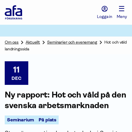
Afa
☰
Försäkring
-
Logga in
Meny
Gå
till
startsidan
Om oss
Aktuellt
Seminarier och evenemang
Hot och våld
landningssida
11
DEC
Ny rapport: Hot och våld på den
svenska arbets­marknaden
Seminarium
På plats