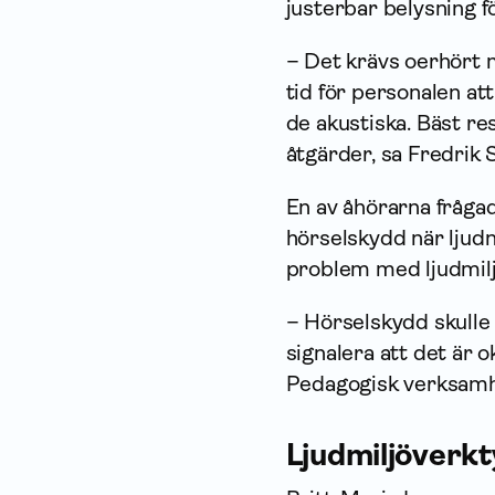
justerbar belysning fö
– Det krävs oerhört m
tid för personalen at
de akustiska. Bäst r
åtgärder, sa Fredrik S
En av åhörarna frågad
hörselskydd när ljudni
problem med ljudmiljö
– Hörselskydd skulle 
signalera att det är o
Pedagogisk verksamhe
Ljudmiljöverkt