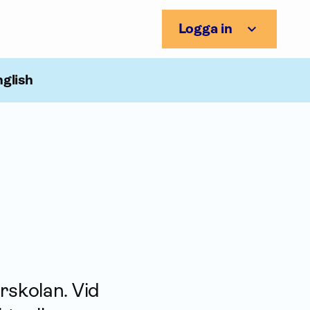
Logga in
nglish
rskolan. Vid