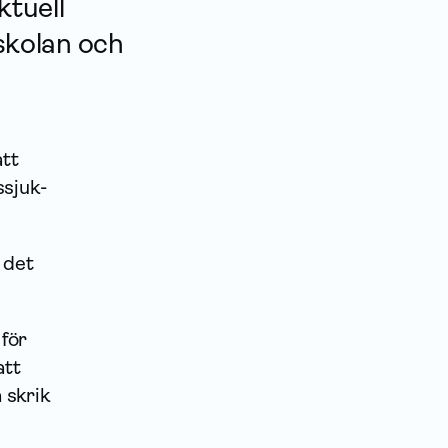
ktuell
rskolan och
att
­sjuk­
 det
 för
att
 skrik