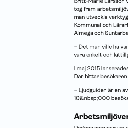
Britt-Marie Larsson v
tog fram arbetsmiljö
man utveckla verkty
Kommunal och Lärarfö
Almega och Suntarbet
– Det man ville ha va
vara enkelt och lättil
I maj 2015 lanserade
Där hittar besökaren 
– Ljudguiden är en av
10&nbsp;000 besökar
Arbetsmiljöve
Dagens seminarium av