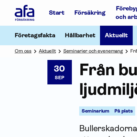
Afa
Föreby
Försäkring
Start
Försäkring
-
och ar
Gå
till
startsidan
Företagsfakta
Hållbarhet
Aktuellt
Om oss
Aktuellt
Seminarier och evenemang
Frå
Från bul
30
SEP
ljudmil
Seminarium
På plats
Bullerskadorna 