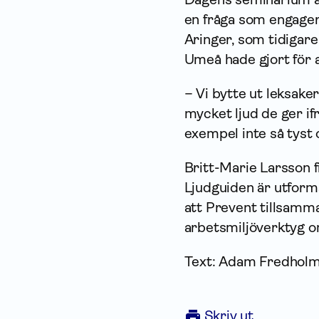
en fråga som engagera
Aringer, som tidigare
Umeå hade gjort för at
– Vi bytte ut leksake
mycket ljud de ger ifr
exempel inte så tyst
Britt-Marie Larsson 
Ljudguiden är utform
att Prevent tillsamm
arbetsmiljöverktyg 
Text: Adam Fredhol
Skriv ut