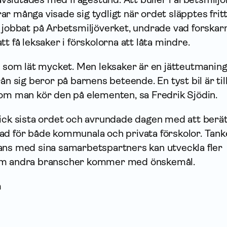
r många visade sig tydligt när ordet släpptes fritt.
 jobbat på Arbetsmiljöverket, undrade vad forskarn
t få leksaker i förskolorna att låta mindre.
r som lät mycket. Men leksaker är en jätteutmaning
ån sig beror på barnens beteende. En tyst bil är til
 om man kör den på elementen, sa Fredrik Sjödin.
fick sista ordet och avrundade dagen med att berät
ad för både kommunala och privata förskolor. Tank
ans med sina samarbetspartners kan utveckla fler
om andra branscher kommer med önskemål.
m