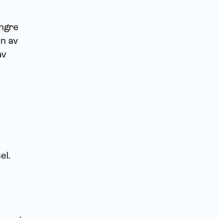
ängre
än av
av
el.