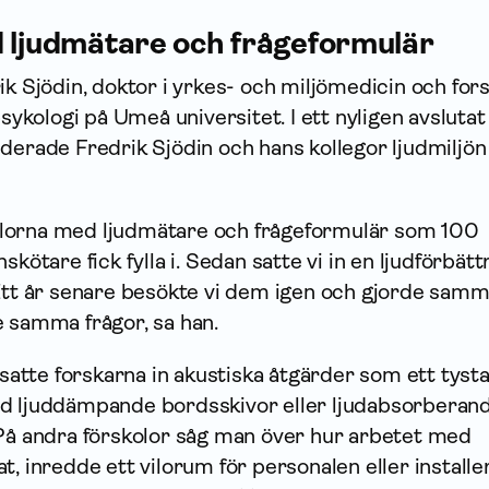
d ljudmätare och frågeformulär
ik Sjödin, doktor i yrkes- och miljömedicin och for
psykologi på Umeå universitet. I ett nyligen avslutat
uderade Fredrik Sjödin och hans kollegor ljudmiljön
skolorna med ljudmätare och frågeformulär som 100
skötare fick fylla i. Sedan satte vi in en ljudförbät
 Ett år senare besökte vi dem igen och gjorde sam
e samma frågor, sa han.
a satte forskarna in akustiska åtgärder som ett tyst
d ljuddämpande bordsskivor eller ljudabsorberan
 På andra förskolor såg man över hur arbetet med
t, inredde ett vilorum för personalen eller install