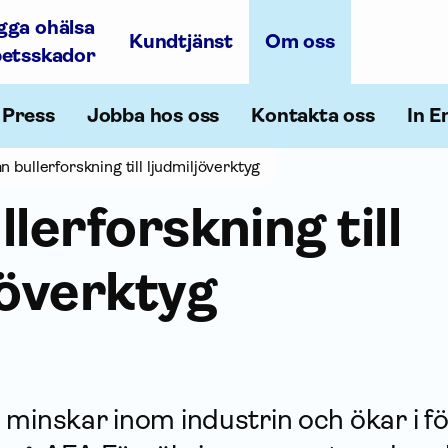
gga ohälsa
Kundtjänst
Om oss
betsskador
Press
Jobba hos oss
Kontakta oss
In E
n bullerforskning till ljudmiljöverktyg
lerforskning till
jöverktyg
minskar inom industrin och ökar i fö