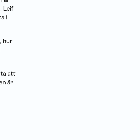
 Leif
a i
, hur
l
ta att
en är