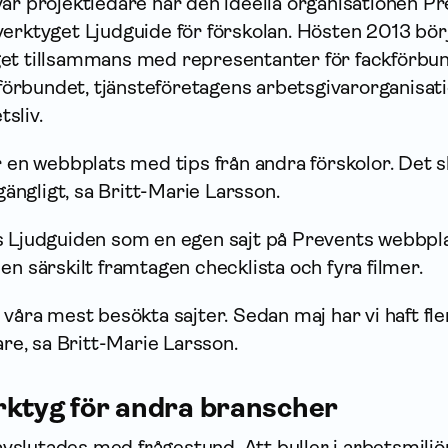
ar projektledare när den ideella organisationen P
verktyget Ljudguide för förskolan. Hösten 2013 bör
get tillsammans med representanter för fackförbu
rbundet, tjänsteföretagens arbetsgivar­organisat
sliv.
r en webbplats med tips från andra förskolor. Det 
lgängligt, sa Britt-Marie Larsson.
s Ljudguiden som en egen sajt på Prevents webbpla
en särskilt framtagen checklista och fyra filmer.
 våra mest besökta sajter. Sedan maj har vi haft fle
e, sa Britt-Marie Larsson.
rktyg för andra branscher
slutades med frågestund. Att buller i arbetsmiljö