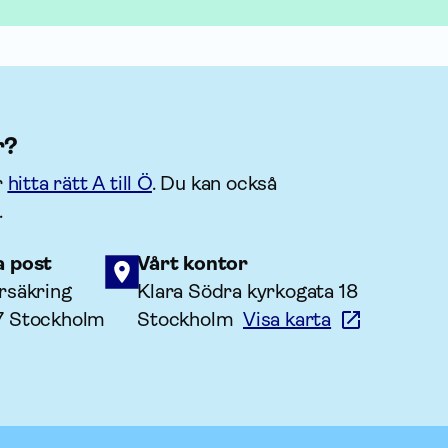
r?
r
hitta rätt A till Ö
. Du kan också
.
a post
Vårt kontor
rsäkring
Klara Södra kyrkogata 18
7 Stockholm
Stockholm
Visa karta