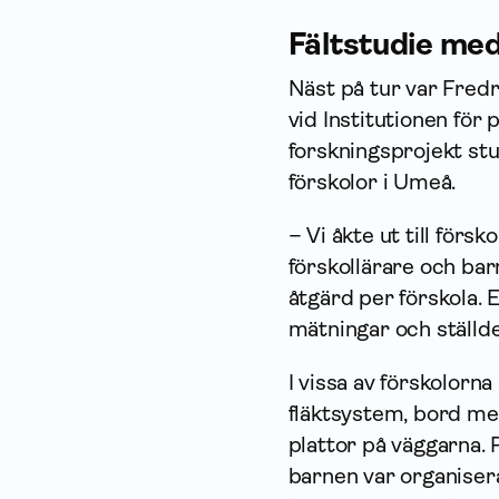
Fältstudie me
Näst på tur var Fredr
vid Institutionen för 
forsknings­projekt st
förskolor i Umeå.
– Vi åkte ut till för
förskollärare och barn
åtgärd per förskola.
mätningar och ställd
I vissa av förskolorn
fläktsystem, bord me
plattor på väggarna.
barnen var organisera