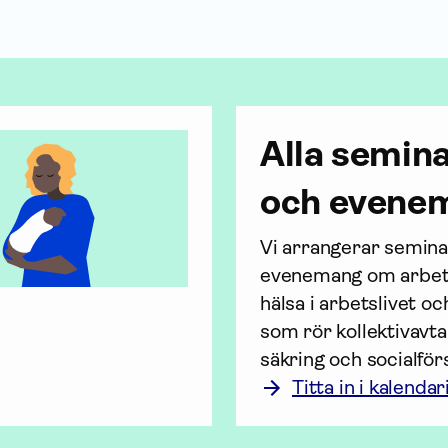
Alla semin
och evene
Vi arrangerar seminar
evenemang om arbets
hälsa i arbetslivet och
som rör kollektiv­avta
säkring och socialförs
Titta in i kalendar