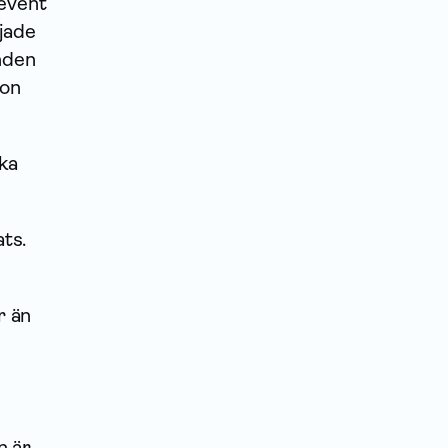
revent
jade
nden
ion
ska
ts.
r än
n är