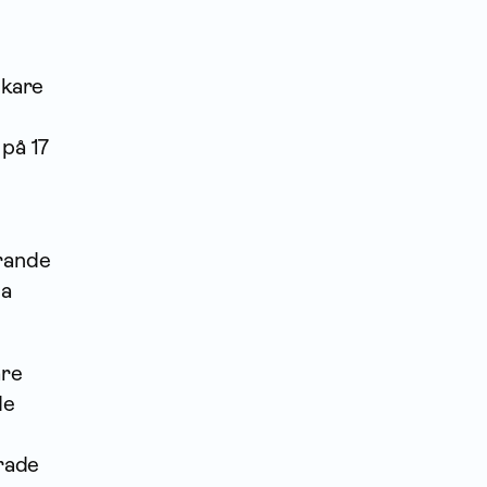
skare
 på 17
trande
ma
are
de
erade