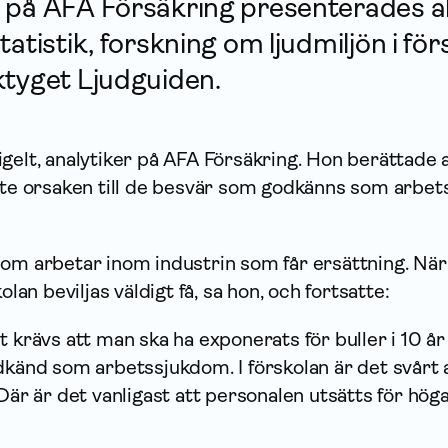
 på AFA För­säkring presenterades a
tatistik, forskning om ljudmiljön i fö
ktyget Ljudguiden.
gelt, analytiker på AFA För­säkring. Hon berättade 
ste orsaken till de besvär som godkänns som arbets
som arbetar inom industrin som får ersättning. När
olan beviljas väldigt få, sa hon, och fortsatte:
t krävs att man ska ha exponerats för buller i 10 år
dkänd som arbets­sjuk­dom. I förskolan är det svårt 
Där är det vanligast att personalen utsätts för höga