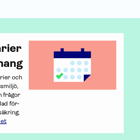
arier
mang
ier och 
miljö, 
 frågor 
lad för­
äkring. 
iet