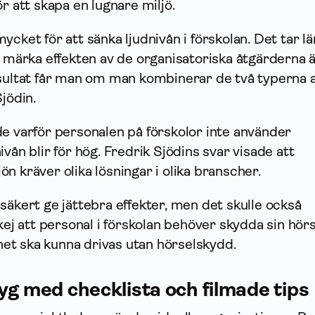
r att skapa en lugnare miljö.
ycket för att sänka ljudnivån i förskolan. Det tar l
t märka effekten av de organisatoriska åtgärderna 
esultat får man om man kombinerar de två typerna 
jödin.
e varför personalen på förskolor inte använder
vån blir för hög. Fredrik Sjödins svar visade att
n kräver olika lösningar i olika branscher.
säkert ge jättebra effekter, men det skulle också
kej att personal i förskolan behöver skydda sin hörs
t ska kunna drivas utan hörselskydd.
yg med checklista och filmade tips