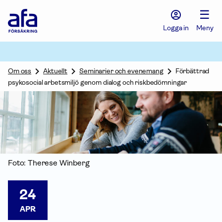
Afa
☰
Försäkring
-
Logga in
Meny
Gå
till
startsidan
Om oss
Aktuellt
Seminarier och evenemang
Förbättrad
psykosocial arbetsmiljö genom dialog och riskbedömningar
Foto: Therese Winberg
24
APR