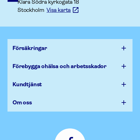
Klara Södra kyrkogata 18
Stockholm
Visa karta
Försäk­ringar
Förebygga ohälsa och arbets­skador
Kundtjänst
Om oss
Afa
Försäkring