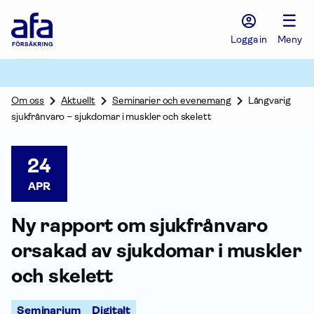
Afa
☰
Försäkring
-
Logga in
Meny
Gå
till
startsidan
Om oss
Aktuellt
Seminarier och evenemang
Långvarig
sjukfrånvaro – sjukdomar i muskler och skelett
24
APR
Ny rapport om sjukfrånvaro
orsakad av sjukdomar i muskler
och skelett
Seminarium
Digitalt