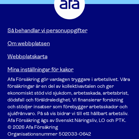
-
Gå
till
startsidan
Så behandlar vi personuppgifter
Om webbplatsen
Webbplatskarta
Mina inställningar för kakor
Afa För­säkring gör vardagen tryggare i arbetslivet. Våra
försäk­ringar är en del av kollektivavtalen och ger
ekonomiskt stöd vid sjukdom, arbetsskada, arbetsbrist,
dödsfall och föräldraledighet. Vi finansierar forskning
och stödjer insatser som förebygger arbets­skador och
sjukfrånvaro. På så vis bidrar vi till ett hållbart arbetsliv.
Afa För­säkring ägs av Svenskt Näringsliv, LO och PTK.
© 2026 Afa Försäkring
Organisationsnummer
502033-0642