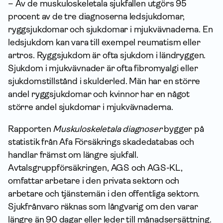
– Av de muskuloskeletala sjukfallen utgörs 95
procent av de tre diagnoserna ledsjukdomar,
ryggsjukdomar och sjukdomar i mjukvävnaderna. En
ledsjukdom kan vara till exempel reumatism eller
artros. Ryggsjukdom är ofta sjukdom i ländryggen.
Sjukdom i mjukvävnader är ofta fibromyalgi eller
sjukdomstillstånd i skulderled. Män har en större
andel ryggsjukdomar och kvinnor har en något
större andel sjukdomar i mjukvävnaderna.
Rapporten
Muskuloskeletala diagnoser
bygger på
statistik från Afa Försäkrings skadedatabas och
handlar främst om längre sjukfall.
Avtalsgruppförsäkringen, AGS och AGS-KL,
omfattar arbetare i den privata sektorn och
arbetare och tjänstemän i den offentliga sektorn.
Sjukfrånvaro räknas som långvarig om den varar
längre än 90 dagar eller leder till månadsersättning.