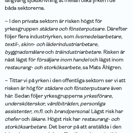
långvarig sjukskrivning åt mellan olika yrken i de
båda sektorerna.
– I den privata sektorn är risken högst för
yrkesgruppen
städare och fönsterputsare
. Därefter
följer flera industriyrken, som
livs­medels­arbetare,
textil-, skinn- och läderindustriarbetare,
byggnadsmålare
och
träindustriarbetare
. Risken är
näst lägst för
försäljare inom handel
och lägst inom
restaurang- och storköksarbete
, sa Mats Åhlgren.
– Tittar vi på yrken i den offentliga sektorn ser vi att
risken är hög för
städare och fönsterputsare
även
här. Sedan följer yrkesgrupperna
yrkesförare,
undersköterskor, vårdbiträden, personliga
assistenter, m.fl.
och
brandpersonal
. Lägst risk har
chefer
och
läkare
. Högst risk har
restaurang- och
storköksarbetare
. Det beror på att anställda i den