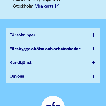
Klara Södra kyrkogata 18
Stockholm
Visa karta
Försäk­ringar
Förebygga ohälsa och arbets­skador
Kundtjänst
Om oss
Afa
Försäkring
-