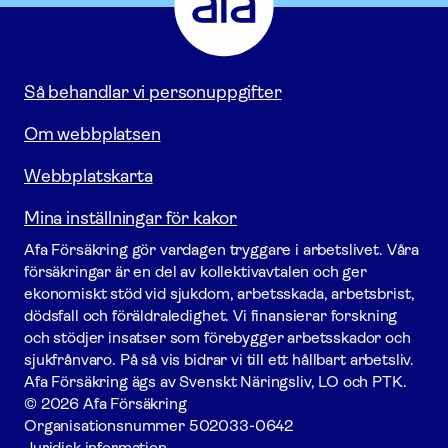
Gå
till
startsidan
Så behandlar vi personuppgifter
Om webbplatsen
Webbplatskarta
Mina inställningar för kakor
Afa För­säkring gör vardagen tryggare i arbetslivet. Våra
försäk­ringar är en del av kollektivavtalen och ger
ekonomiskt stöd vid sjukdom, arbetsskada, arbetsbrist,
dödsfall och föräldraledighet. Vi finansierar forskning
och stödjer insatser som förebygger arbets­skador och
sjukfrånvaro. På så vis bidrar vi till ett hållbart arbetsliv.
Afa För­säkring ägs av Svenskt Näringsliv, LO och PTK.
© 2026 Afa Försäkring
Organisationsnummer
502033-0642
Juridisk information