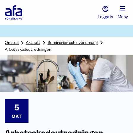
Afa
☰
Försäkring
-
Logga in
Meny
Gå
till
startsidan
Om oss
Aktuellt
Seminarier och evenemang
Arbetsskadeutredningen
5
OKT
Arbetsskadeutredningen