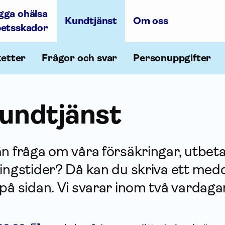
gga ohälsa
Kundtjänst
Om oss
betsskador
ketter
Frågor och svar
Personuppgifter
undtjänst
n fråga om våra försäk­ringar, utbet
ingstider? Då kan du skriva ett med
på sidan. Vi svarar inom två vardagar