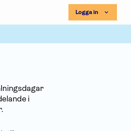
Logga in
alningsdagar
delande i
.