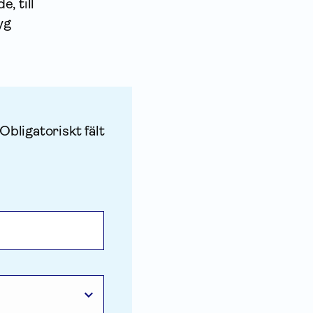
, till
yg
 Obligatoriskt fält