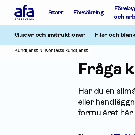
Afa
Föreby
Försäkring
Start
Försäkring
-
och ar
Gå
till
startsidan
Guider och instruktioner
Filer och blan
Kundtjänst
Kontakta kundtjänst
Fråga k
Har du en allmä
eller handläggn
formuläret här 