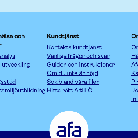
älsa och
Kundtjänst
O
r
Kontakta kundtjänst
Om
analys
Vanliga frågor och svar
Hå
 utveckling
Guider och instruktioner
Af
Om du inte är nöjd
Ka
gsstöd
Sök bland våra filer
P
tsmiljöutbildning
Hitta rätt A till Ö
Jo
In
Afa
Försäkring
-
Gå
till