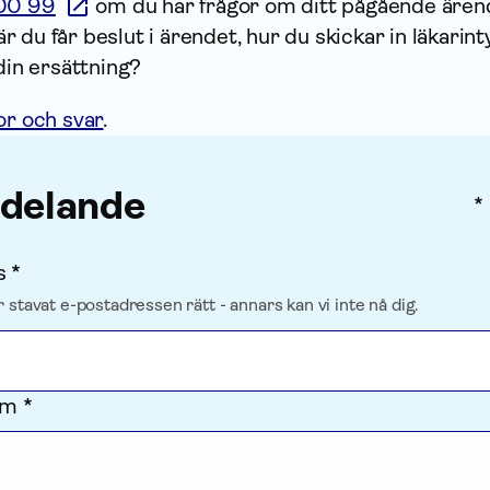
00 99
om du har frågor om ditt pågående ärende
 du får beslut i ärendet, hur du skickar in läkarint
 din ersättning?
or och svar
.
ddelande
*
s *
r stavat e-postadressen rätt - annars kan vi inte nå dig.
om *