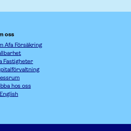
m oss
 Afa Försäkring
llbarhet
a Fastigheter
pitalförvaltning
ressrum
bba hos oss
 English