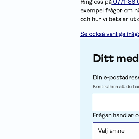
Ring oss på
0771-88 
exempel frågor om när
och hur vi betalar ut
Se också vanliga fråg
Ditt me
Din e-postadres
Kontrollera att du ha
Frågan handlar 