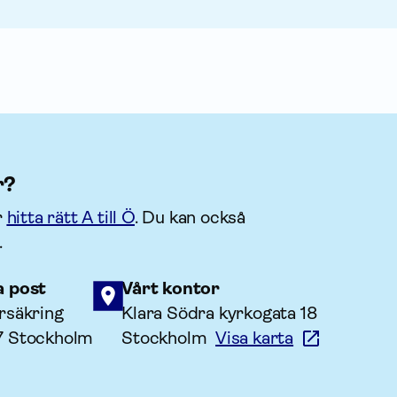
r?
r
hitta rätt A till Ö
. Du kan också
.
a post
Vårt kontor
rsäkring
Klara Södra kyrkogata 18
7 Stockholm
Stockholm
Visa karta