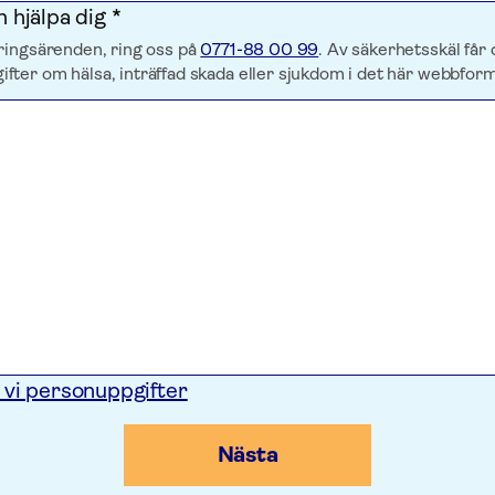
n hjälpa dig *
ringsärenden, ring oss på
0771-88 00 99
. Av säkerhetsskäl får 
ter om hälsa, inträffad skada eller sjukdom i det här webbform
 vi personuppgifter
Nästa