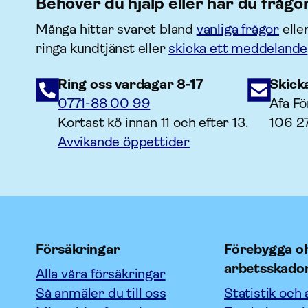
Behöver du hjälp eller har du frågo
Många hittar svaret bland
vanliga frågor
elle
ringa kundtjänst eller
skicka ett meddelande
Ring oss vardagar 8-17
Skick
0771-88 00 99
Afa Fö
Kortast kö innan 11 och efter 13.
106 2
Avvikande öppettider
Försäkringar
Förebygga oh
arbetsskado
Alla våra försäkringar
Så anmäler du till oss
Statistik och 