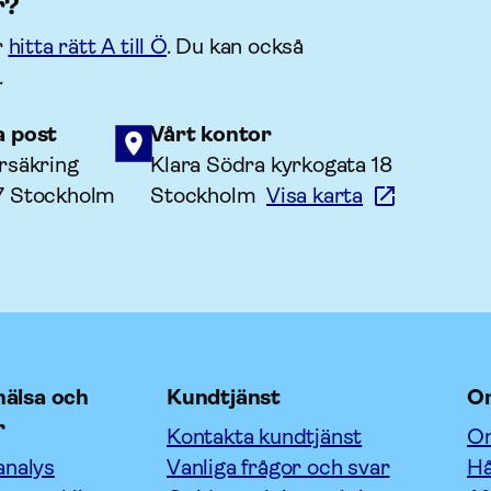
r?
r
hitta rätt A till Ö
. Du kan också
.
a post
Vårt kontor
rsäkring
Klara Södra kyrkogata 18
7 Stockholm
Stockholm
Visa karta
älsa och
Kundtjänst
O
r
Kontakta kundtjänst
Om
analys
Vanliga frågor och svar
Hå