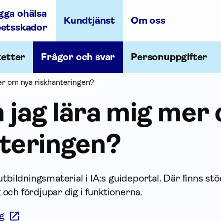
gga ohälsa
Kundtjänst
Om oss
betsskador
ketter
Frågor och svar
Personuppgifter
er om nya riskhanteringen?
 jag lära mig mer
nteringen?
tbildningsmaterial i IA:s guideportal. Där finns stö
ch fördjupar dig i funktionerna.
ng