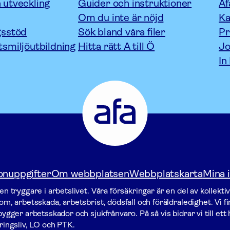
 utveckling
Guider och instruktioner
Af
Om du inte är nöjd
Ka
gsstöd
Sök bland våra filer
P
tsmiljöutbildning
Hitta rätt A till Ö
Jo
In
Afa
Försäkring
-
Gå
till
startsidan
onuppgifter
Om webbplatsen
Webbplatskarta
Mina i
n tryggare i arbetslivet. Våra försäk­ringar är en del av kollekti
m, arbetsskada, arbetsbrist, dödsfall och föräldraledighet. Vi f
gger arbets­skador och sjukfrånvaro. På så vis bidrar vi till ett h
ringsliv, LO och PTK.