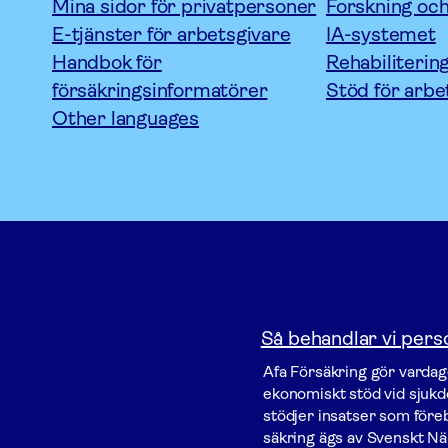
Mina sidor för privatpersoner
Forskning och
E-tjänster för arbetsgivare
IA-systemet
Handbok för
Rehabiliterin
försäkringsinformatörer
Stöd för arbe
Other languages
Så behandlar vi pers
Afa För­säkring gör vardage
ekonomiskt stöd vid sjukdo
stödjer insatser som föreby
säkring ägs av Svenskt Nä