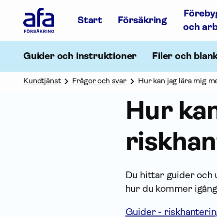
Afa
Föreby
Försäkring
Start
Försäkring
-
och ar
Gå
till
startsidan
Guider och instruktioner
Filer och blan
Kundtjänst
Frågor och svar
Hur kan jag lära mig m
Hur kan
risk­ha
Du hittar guider och u
hur du kommer igång o
Guider - riskhanteri