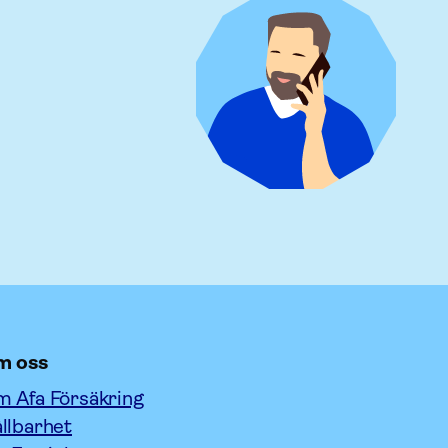
m oss
 Afa Försäkring
llbarhet