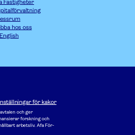
a Fastigheter
pitalförvaltning
ressrum
bba hos oss
 English
nställningar för kakor
vavtalen och ger
inansierar forskning och
ållbart arbetsliv. Afa För­