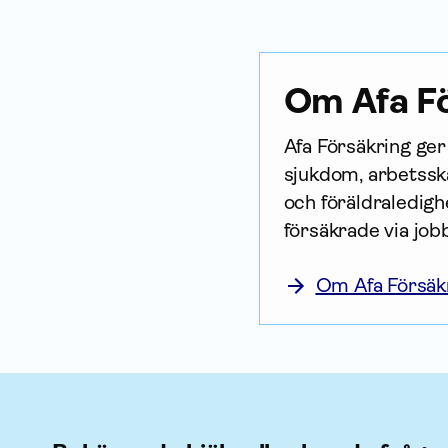
Om Afa Fö
Afa För­säkring ge
sjukdom, arbetsska
och föräldraledighe
försäkrade via job
Om Afa Försäk