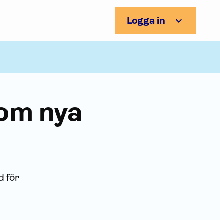
Logga in
 om nya
d för