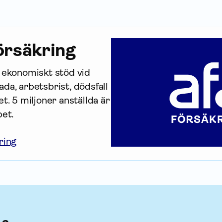
r­säkring
r ekonomiskt stöd vid 
da, arbetsbrist, dödsfall 
t. 5 miljoner anställda är 
bet.
ring