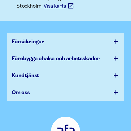
Stockholm
Visa karta
Försäk­ringar
Förebygga ohälsa och arbets­skador
Kundtjänst
Om oss
Afa
Försäkring
-