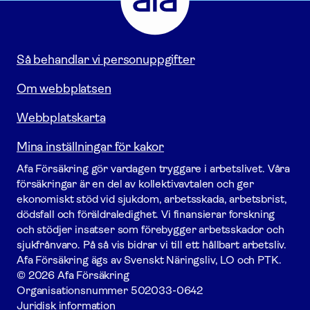
Gå
till
startsidan
Så behandlar vi personuppgifter
Om webbplatsen
Webbplatskarta
Mina inställningar för kakor
Afa För­säkring gör vardagen tryggare i arbetslivet. Våra
försäk­ringar är en del av kollektivavtalen och ger
ekonomiskt stöd vid sjukdom, arbetsskada, arbetsbrist,
dödsfall och föräldraledighet. Vi finansierar forskning
och stödjer insatser som förebygger arbets­skador och
sjukfrånvaro. På så vis bidrar vi till ett hållbart arbetsliv.
Afa För­säkring ägs av Svenskt Näringsliv, LO och PTK.
© 2026 Afa Försäkring
Organisationsnummer
502033-0642
Juridisk information