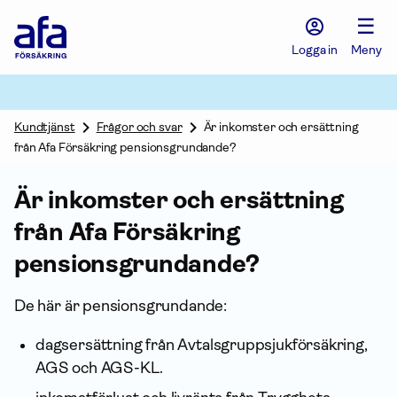
Afa
☰
Försäkring
-
Logga in
Meny
Gå
till
startsidan
Kundtjänst
Frågor och svar
Är inkomster och ersättning
från Afa Försäkring pensionsgrundande?
Är inkomster och ersättning
från Afa För­säkring
pensionsgrundande?
De här är pensionsgrundande:
dagsersättning från Avtals­grupp­sjukförsäkring,
AGS och AGS-KL.