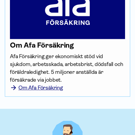
Om Afa För­säkring
Afa För­säkring ger ekonomiskt stöd vid 
sjukdom, arbetsskada, arbetsbrist, dödsfall och 
föräldraledighet. 5 miljoner anställda är 
försäkrade via jobbet.
Om Afa Försäkring