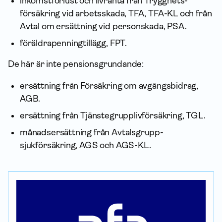
inkomstförlust och livränta från Trygghets­
försäkring vid arbetsskada, TFA, TFA-KL och från
Avtal om ersättning vid personskada, PSA.
föräldra­penning­tillägg, FPT.
De här är inte pensionsgrundande:
ersättning från För­säkring om avgångs­bidrag,
AGB.
ersättning från Tjänste­grupp­liv­försäkring, TGL.
månadsersättning från Avtals­grupp­
sjukförsäkring, AGS och AGS-KL.