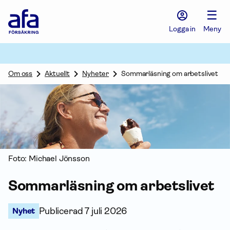
Afa
☰
Försäkring
-
Logga in
Meny
Gå
till
startsidan
Om oss
Aktuellt
Nyheter
Sommarläsning om arbetslivet
Foto: Michael Jönsson
Sommarläsning om arbetslivet
Nyhet
Publicerad
7 juli 2026