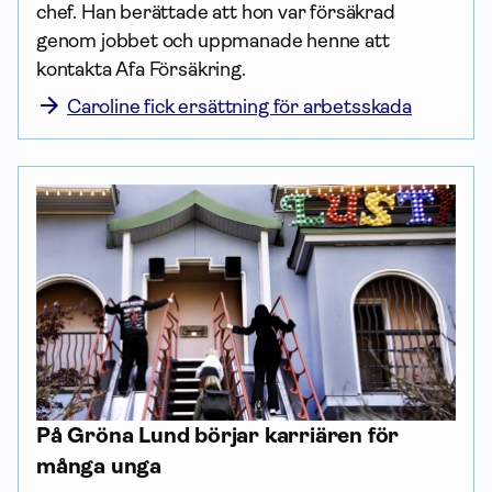
chef. Han berättade att hon var försäkrad 
genom jobbet och uppmanade henne att 
kontakta Afa För­säkring.
Caroline fick ersättning för arbetsskada
På Gröna Lund börjar karriären för
många unga