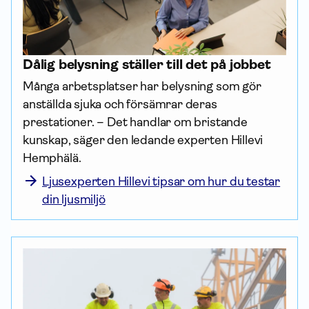
Dålig belysning ställer till det på jobbet
Många arbetsplatser har belysning som gör 
anställda sjuka och försämrar deras 
prestationer. – Det handlar om bristande 
kunskap, säger den ledande experten Hillevi 
Hemphälä.
Ljusexperten Hillevi tipsar om hur du testar
din ljusmiljö