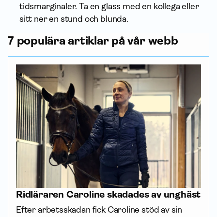
tidsmarginaler. Ta en glass med en kollega eller
sitt ner en stund och blunda.
7 populära artiklar på vår webb
Ridläraren Caroline skadades av unghäst
Efter arbetsskadan fick Caroline stöd av sin 