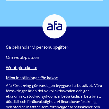
Afa
Försäkring
-
Gå
till
startsidan
Så behandlar vi personuppgifter
Om webbplatsen
Webbplatskarta
Mina inställningar för kakor
Afa För­säkring gör vardagen tryggare i arbetslivet. Våra
försäk­ringar är en del av kollektivavtalen och ger
ekonomiskt stöd vid sjukdom, arbetsskada, arbetsbrist,
dödsfall och föräldraledighet. Vi finansierar forskning
och stödjer insatser som förebygger arbets­skador och