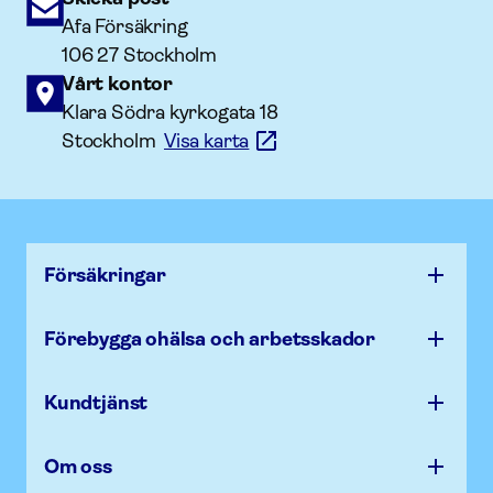
Afa Försäkring
106 27 Stockholm
Vårt kontor
Klara Södra kyrkogata 18
Stockholm
Visa karta
Försäk­ringar
Förebygga ohälsa och arbets­skador
Kundtjänst
Om oss