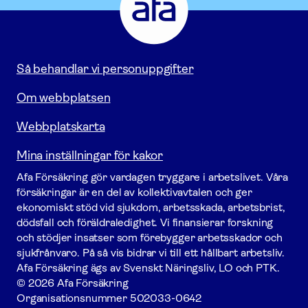
-
Gå
till
startsidan
Så behandlar vi personuppgifter
Om webbplatsen
Webbplatskarta
Mina inställningar för kakor
Afa För­säkring gör vardagen tryggare i arbetslivet. Våra
försäk­ringar är en del av kollektivavtalen och ger
ekonomiskt stöd vid sjukdom, arbetsskada, arbetsbrist,
dödsfall och föräldraledighet. Vi finansierar forskning
och stödjer insatser som förebygger arbets­skador och
sjukfrånvaro. På så vis bidrar vi till ett hållbart arbetsliv.
Afa För­säkring ägs av Svenskt Näringsliv, LO och PTK.
© 2026 Afa Försäkring
Organisationsnummer
502033-0642