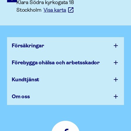
Klara Södra kyrkogata 18
Stockholm
Visa karta
Försäk­ringar
Förebygga ohälsa och arbets­skador
Kundtjänst
Om oss
Afa
Försäkring