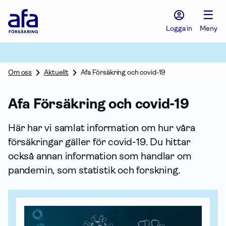
Afa
☰
Försäkring
-
Logga in
Meny
Gå
till
startsidan
Om oss
Aktuellt
Afa Försäkring och covid-19
Afa För­säkring och covid-19
Här har vi samlat infor­mation om hur våra
försäk­ringar gäller för covid-19. Du hittar
också annan infor­mation som handlar om
pandemin, som statistik och forskning.