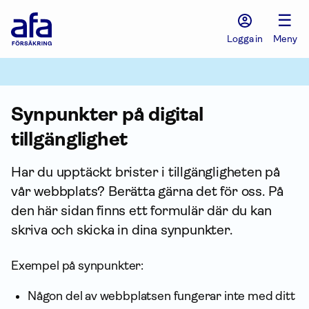
Afa
☰
Försäkring
-
Logga in
Meny
Gå
till
startsidan
Synpunkter på digital
tillgänglighet
Har du upptäckt brister i tillgängligheten på
vår webbplats? Berätta gärna det för oss. På
den här sidan finns ett formulär där du kan
skriva och skicka in dina synpunkter.
Exempel på synpunkter:
Någon del av webbplatsen fungerar inte med ditt