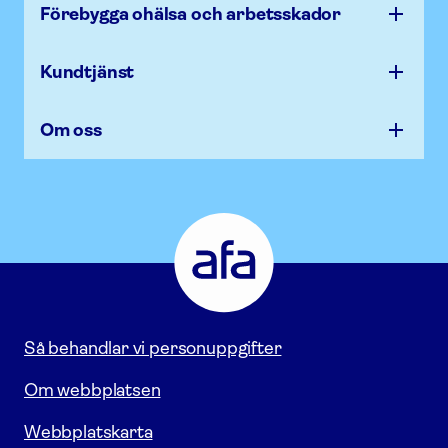
Förebygga ohälsa och arbets­skador
Kundtjänst
Om oss
Afa
Försäkring
-
Gå
till
startsidan
Så behandlar vi personuppgifter
Om webbplatsen
Webbplatskarta