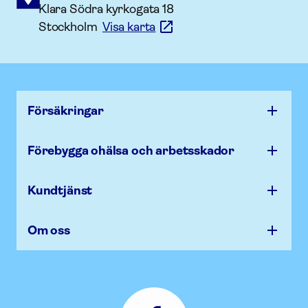
Klara Södra kyrkogata 18
Stockholm
Visa karta
Försäk­ringar
Förebygga ohälsa och arbets­skador
Kundtjänst
Om oss
Afa
Försäkring