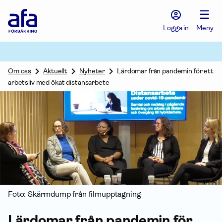
Afa
☰
Försäkring
-
Logga in
Meny
Gå
till
startsidan
Om oss
Aktuellt
Nyheter
Lärdomar från pandemin för ett
arbetsliv med ökat distansarbete
Foto: Skärmdump från filmupptagning
Lärdomar från pandemin för