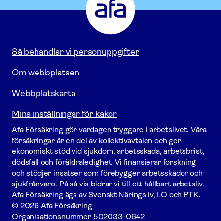
-
Gå
till
startsidan
Så behandlar vi personuppgifter
Om webbplatsen
Webbplatskarta
Mina inställningar för kakor
Afa För­säkring gör vardagen tryggare i arbetslivet. Våra
försäk­ringar är en del av kollektivavtalen och ger
ekonomiskt stöd vid sjukdom, arbetsskada, arbetsbrist,
dödsfall och föräldraledighet. Vi finansierar forskning
och stödjer insatser som förebygger arbets­skador och
sjukfrånvaro. På så vis bidrar vi till ett hållbart arbetsliv.
Afa För­säkring ägs av Svenskt Näringsliv, LO och PTK.
© 2026 Afa Försäkring
Organisationsnummer
502033-0642