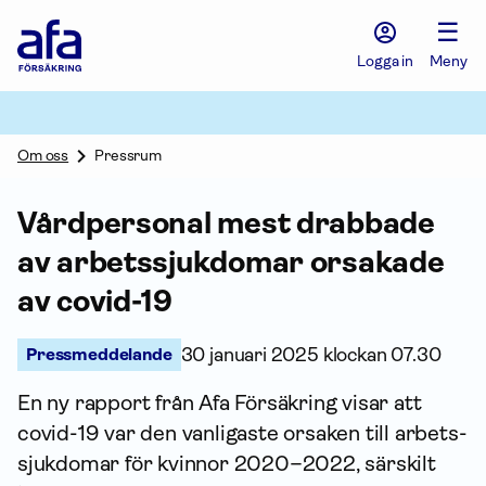
Afa
☰
Försäkring
-
Logga in
Meny
Gå
till
startsidan
Om oss
Pressrum
Vårdpersonal mest drabbade
av arbets­sjuk­domar orsakade
av covid-19
Pressmeddelande
30 januari 2025 klockan 07.30
En ny rapport från Afa För­säkring visar att
covid-19 var den vanligaste orsaken till arbets­
sjuk­domar för kvinnor 2020–2022, särskilt