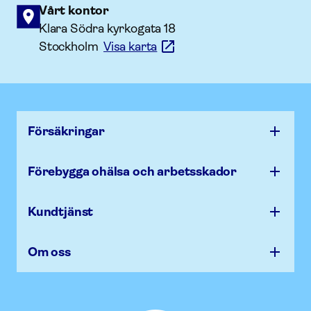
Vårt kontor
Klara Södra kyrkogata 18
Stockholm
Visa karta
Försäk­ringar
Förebygga ohälsa och arbets­skador
Kundtjänst
Om oss
Afa