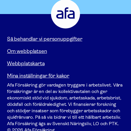
Försäkring
-
Gå
till
startsidan
Så behandlar vi personuppgifter
Om webbplatsen
Webbplatskarta
Mina inställningar för kakor
Afa För­säkring gör vardagen tryggare i arbetslivet. Våra
försäk­ringar är en del av kollektivavtalen och ger
ekonomiskt stöd vid sjukdom, arbetsskada, arbetsbrist,
dödsfall och föräldraledighet. Vi finansierar forskning
och stödjer insatser som förebygger arbets­skador och
sjukfrånvaro. På så vis bidrar vi till ett hållbart arbetsliv.
Afa För­säkring ägs av Svenskt Näringsliv, LO och PTK.
© 2026 Afa Försäkring