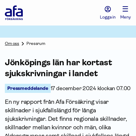
Afa
☰
Försäkring
-
Logga in
Meny
Gå
till
startsidan
Om oss
Pressrum
Jönköpings län har kortast
sjukskrivningar i landet
Pressmeddelande
17 december 2024 klockan 07.00
En ny rapport från Afa För­säkring visar
skillnader i sjukfallslängd för långa
sjukskrivningar. Det finns regionala skillnader,
skillnader mellan kvinnor och män, olika
åldersgrupper samt skillnad i sjukfallens längd