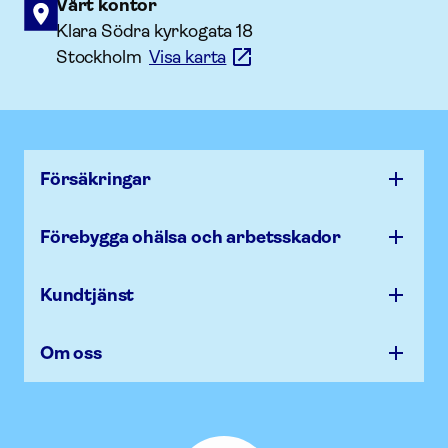
Vårt kontor
Klara Södra kyrkogata 18
Stockholm
Visa karta
Försäk­ringar
Förebygga ohälsa och arbets­skador
Kundtjänst
Om oss
Afa