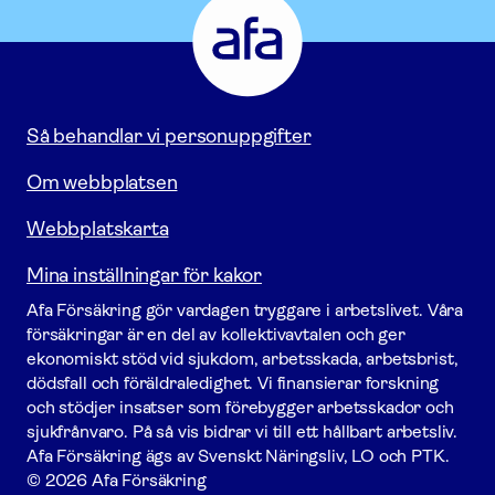
Försäkring
-
Gå
till
startsidan
Så behandlar vi personuppgifter
Om webbplatsen
Webbplatskarta
Mina inställningar för kakor
Afa För­säkring gör vardagen tryggare i arbetslivet. Våra
försäk­ringar är en del av kollektivavtalen och ger
ekonomiskt stöd vid sjukdom, arbetsskada, arbetsbrist,
dödsfall och föräldraledighet. Vi finansierar forskning
och stödjer insatser som förebygger arbets­skador och
sjukfrånvaro. På så vis bidrar vi till ett hållbart arbetsliv.
Afa För­säkring ägs av Svenskt Näringsliv, LO och PTK.
© 2026 Afa Försäkring