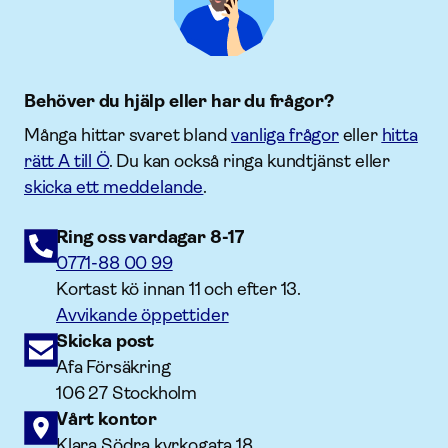
Behöver du hjälp eller har du frågor?
Många hittar svaret bland
vanliga frågor
eller
hitta
rätt A till Ö
. Du kan också ringa kundtjänst eller
skicka ett meddelande
.
Ring oss vardagar 8-17
0771-88 00 99
Kortast kö innan 11 och efter 13.
Avvikande öppettider
Skicka post
Afa Försäkring
106 27 Stockholm
Vårt kontor
Klara Södra kyrkogata 18