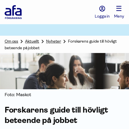
Afa
☰
Försäkring
-
Logga in
Meny
Gå
till
startsidan
Om oss
Aktuellt
Nyheter
Forskarens guide till hövligt
beteende på jobbet
Foto: Maskot
Forskarens guide till hövligt
beteende på jobbet