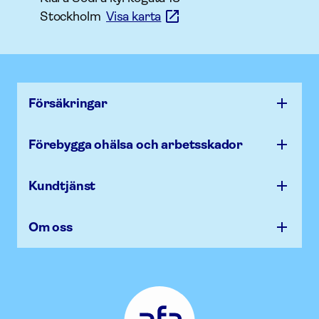
Stockholm
Visa karta
Försäk­ringar
Förebygga ohälsa och arbets­skador
Kundtjänst
Om oss
Afa
Försäkring
-