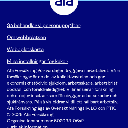
Gå
till
startsidan
Så behandlar vi personuppgifter
Om webbplatsen
Webbplatskarta
Mina inställningar för kakor
Afa För­säkring gör vardagen tryggare i arbetslivet. Våra
försäk­ringar är en del av kollektivavtalen och ger
ekonomiskt stöd vid sjukdom, arbetsskada, arbetsbrist,
dödsfall och föräldraledighet. Vi finansierar forskning
och stödjer insatser som förebygger arbets­skador och
sjukfrånvaro. På så vis bidrar vi till ett hållbart arbetsliv.
Afa För­säkring ägs av Svenskt Näringsliv, LO och PTK.
© 2026 Afa Försäkring
Organisationsnummer
502033-0642
Juridisk information