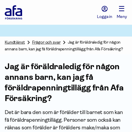
Afa
☰
Försäkring
-
Logga in
Meny
Gå
till
startsidan
Kundtjänst
Frågor och svar
Jag är föräldraledig för någon
annans barn, kan jag få föräldrapenningtillägg från Afa Försäkring?
Jag är föräldraledig för någon
annans barn, kan jag få
föräldra­penning­tillägg från Afa
För­säkring?
Det är bara den som är förälder till barnet som kan
få föräldra­penning­tillägg. Personer som också kan
räknas som förälder är förälders make/maka som