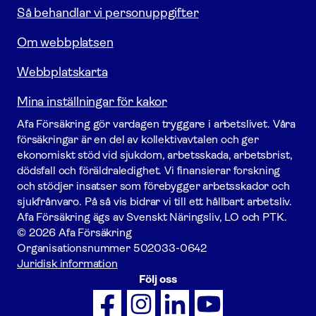
Så behandlar vi personuppgifter
Om webbplatsen
Webbplatskarta
Mina inställningar för kakor
Afa För­säkring gör vardagen tryggare i arbetslivet. Våra
försäk­ringar är en del av kollektivavtalen och ger
ekonomiskt stöd vid sjukdom, arbetsskada, arbetsbrist,
dödsfall och föräldraledighet. Vi finansierar forskning
och stödjer insatser som förebygger arbets­skador och
sjukfrånvaro. På så vis bidrar vi till ett hållbart arbetsliv.
Afa För­säkring ägs av Svenskt Näringsliv, LO och PTK.
© 2026 Afa Försäkring
Organisationsnummer
502033-0642
Juridisk information
Följ oss