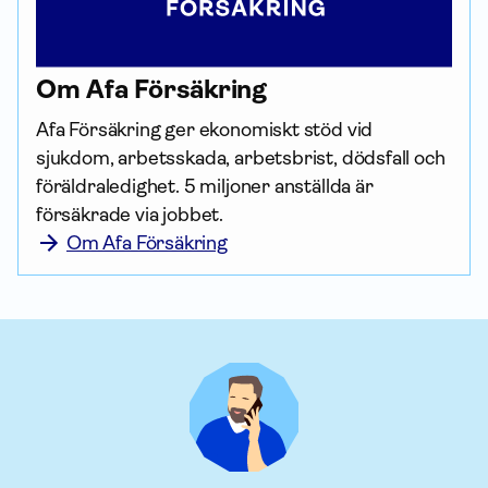
Om Afa För­säkring
Afa För­säkring ger ekonomiskt stöd vid 
sjukdom, arbetsskada, arbetsbrist, dödsfall och 
föräldraledighet. 5 miljoner anställda är 
försäkrade via jobbet.
Om Afa Försäkring