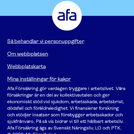
Afa
Försäkring
-
Gå
till
startsidan
Så behandlar vi personuppgifter
Om webbplatsen
Webbplatskarta
Mina inställningar för kakor
Afa För­säkring gör vardagen tryggare i arbetslivet. Våra
försäk­ringar är en del av kollektivavtalen och ger
ekonomiskt stöd vid sjukdom, arbetsskada, arbetsbrist,
dödsfall och föräldraledighet. Vi finansierar forskning
och stödjer insatser som förebygger arbets­skador och
sjukfrånvaro. På så vis bidrar vi till ett hållbart arbetsliv.
Afa För­säkring ägs av Svenskt Näringsliv, LO och PTK.