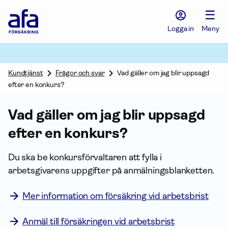
Afa
☰
Försäkring
-
Logga in
Meny
Gå
till
startsidan
Kundtjänst
Frågor och svar
Vad gäller om jag blir uppsagd
efter en konkurs?
Vad gäller om jag blir uppsagd
efter en konkurs?
Du ska be konkursförvaltaren att fylla i
arbetsgivarens upp­gifter på anmälnings­blanketten.
Mer information om försäkring vid arbetsbrist
Anmäl till försäkringen vid arbetsbrist