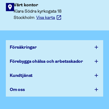
Vårt kontor
Klara Södra kyrkogata 18
Stockholm
Visa karta
Försäk­ringar
Förebygga ohälsa och arbets­skador
Kundtjänst
Om oss