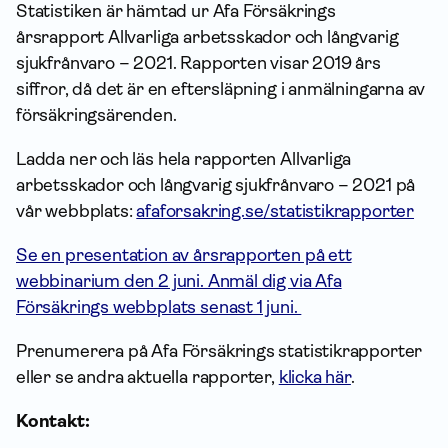
Statistiken är hämtad ur Afa Försäkrings
årsrapport
Allvarliga arbetsskador och långvarig
sjukfrånvaro – 2021
. Rapporten visar 2019 års
siffror, då det är en eftersläpning i anmälningarna av
försäkringsärenden.
Ladda ner och läs hela rapporten
Allvarliga
arbetsskador och långvarig sjukfrånvaro – 2021
på
vår webbplats:
afaforsakring.se/statistikrapporter
Se en presentation av årsrapporten på ett
webbinarium den 2 juni. Anmäl dig via Afa
Försäkrings webbplats senast 1 juni.
Prenumerera på Afa Försäkrings statistikrapporter
eller se andra aktuella rapporter,
klicka här
.
Kontakt: