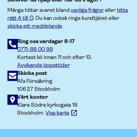
Många hittar svaret bland
vanliga frågor
eller
hitta
rätt A till Ö
. Du kan också ringa kundtjänst eller
skicka ett meddelande
.
Ring oss vardagar 8-17
0771-88 00 99
Kortast kö innan 11 och efter 13.
Avvikande öppettider
Skicka post
Afa Försäkring
106 27 Stockholm
Vårt kontor
Klara Södra kyrkogata 18
Stockholm
Visa karta