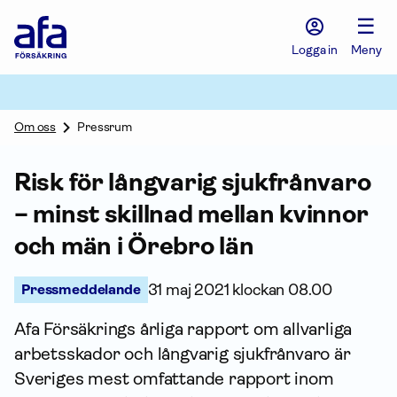
Afa
☰
Försäkring
-
Logga in
Meny
Gå
till
startsidan
Om oss
Pressrum
Risk för långvarig sjukfrånvaro
– minst skillnad mellan kvinnor
och män i Örebro län
Pressmeddelande
31 maj 2021 klockan 08.00
Afa Försäkrings årliga rapport om allvarliga
arbets­skador och långvarig sjukfrånvaro är
Sveriges mest omfattande rapport inom