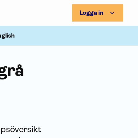
Logga in
nglish
grå
apsöversikt