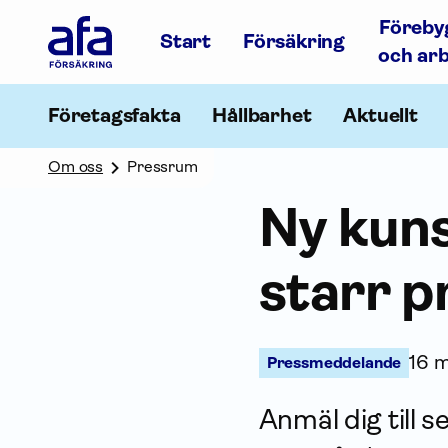
Afa
Föreby
Försäkring
Start
Försäkring
-
och ar
Gå
till
startsidan
Företagsfakta
Hållbarhet
Aktuellt
Om oss
Pressrum
Ny kun
starr p
16 m
Pressmeddelande
Anmäl dig till 