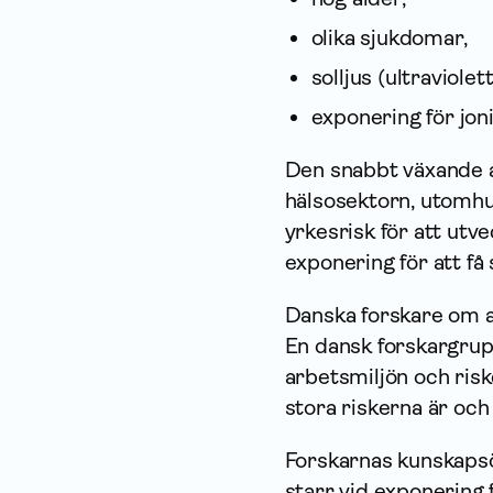
olika sjukdomar,
solljus (ultraviolett
exponering för jon
Den snabbt växande 
hälsosektorn, utomhu
yrkesrisk för att utv
exponering för att få 
Danska forskare om a
En dansk forskargru
arbetsmiljön och riske
stora riskerna är oc
Forskarnas kunskapsö
starr vid exponering 