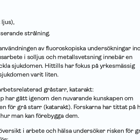
 ljus),
iserande strålning.
användningen av fluoroskopiska undersökningar i
sarbete i solljus och metallsvetsning innebär en
eckla sjukdomen. Hittills har fokus på yrkesmässig
sjukdomen varit liten.
rbetsrelaterad gråstarr, katarakt:
pp har gått igenom den nuvarande kunskapen om
n för grå starr (katarakt). Forskarna har tittat på 
h hur man kan förebygga dem.
versikt i arbete och hälsa undersöker risken för g
för: