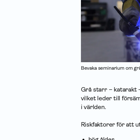
Bevaka seminarium om grå 
Grå starr – katarakt 
vilket leder till för
i världen.
Riskfaktorer för att u
hög ålder,