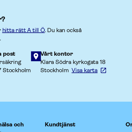
r?
r
hitta rätt A till Ö
. Du kan också
.
a post
Vårt kontor
rsäkring
Klara Södra kyrkogata 18
7 Stockholm
Stockholm
Visa karta
älsa och
Kundtjänst
O