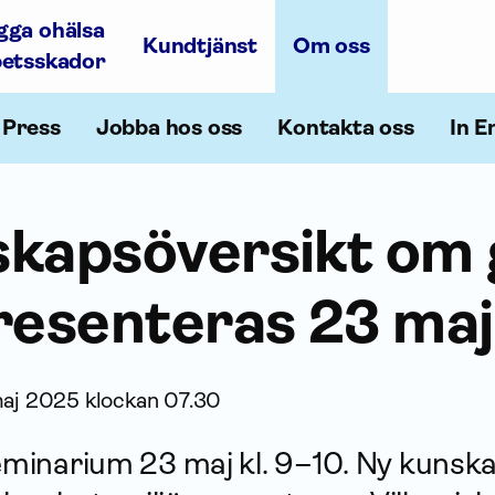
gga ohälsa
Kundtjänst
Om oss
betsskador
Press
Jobba hos oss
Kontakta oss
In E
skapsöversikt om 
resenteras 23 maj
aj 2025 klockan 07.30
seminarium 23 maj kl. 9–10. Ny kunsk