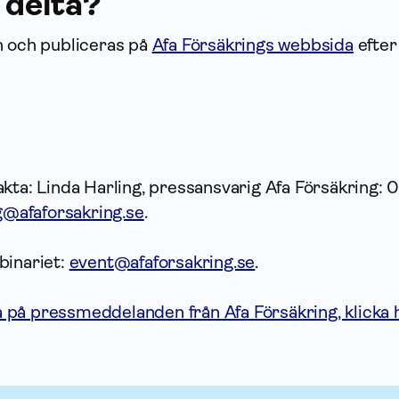
 delta?
n och publiceras på
Afa Försäkrings webbsida
efter
kta: Linda Harling, pressansvarig Afa Försäkring: 
ng@afaforsakring.se
.
binariet:
event@afaforsakring.se
.
på pressmeddelanden från Afa Försäkring, klicka h