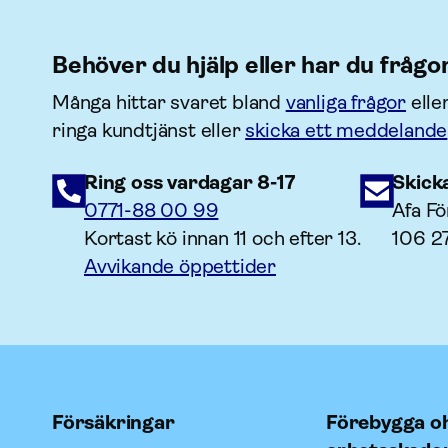
Behöver du hjälp eller har du frågo
Många hittar svaret bland
vanliga frågor
elle
ringa kundtjänst eller
skicka ett meddelande
Ring oss vardagar 8-17
Skick
0771-88 00 99
Afa Fö
Kortast kö innan 11 och efter 13.
106 2
Avvikande öppettider
Försäkringar
Förebygga oh