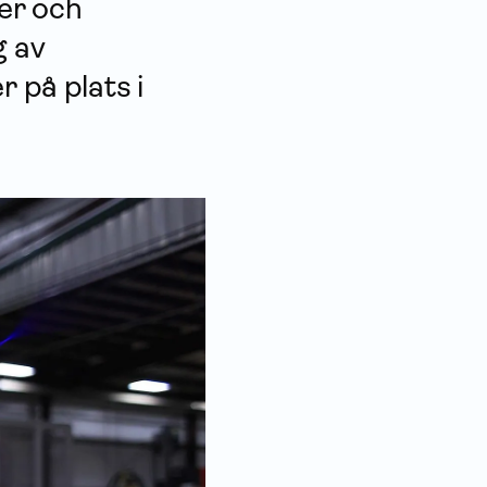
ker och
g av
 på plats i