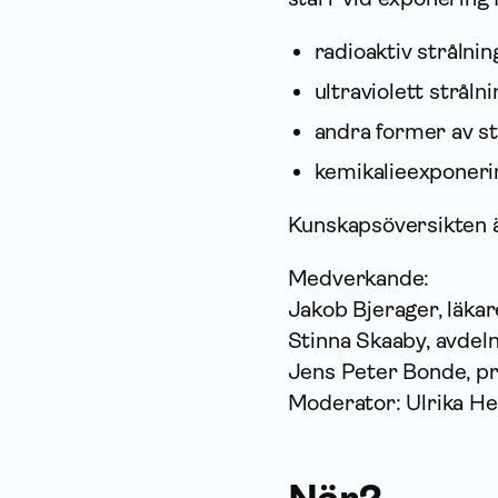
radioaktiv strålnin
ultraviolett stråln
andra former av st
kemikalieexponerin
Kunskapsöversikten är
Medverkande:
Jakob Bjerager, läka
Stinna Skaaby, avdel
Jens Peter Bonde, pr
Moderator: Ulrika Hek