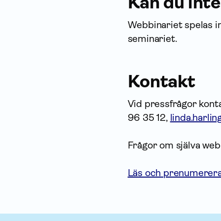
Kan du inte
Webbinariet spelas i
seminariet.
Kontakt
Vid pressfrågor konta
96 35 12,
linda.harli
Frågor om själva web
Läs och prenumerera 