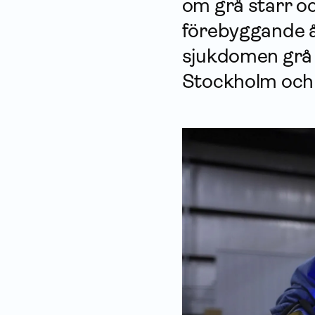
om grå starr oc
förebyggande åt
sjukdomen grå s
Stockholm och f