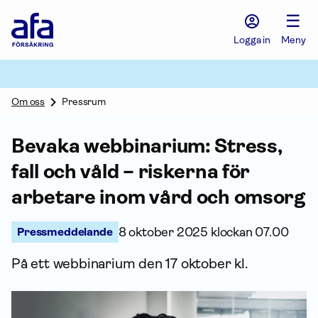
Afa
☰
Försäkring
-
Logga in
Meny
Gå
till
startsidan
Om oss
Pressrum
Bevaka webbinarium: Stress,
fall och våld – riskerna för
arbetare inom vård och omsorg
Pressmeddelande
8 oktober 2025 klockan 07.00
På ett webbinarium den 17 oktober kl.