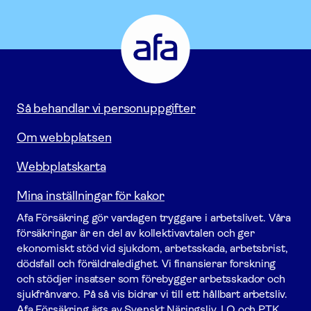
Afa
Försäkring
-
Gå
till
startsidan
Så behandlar vi personuppgifter
Om webbplatsen
Webbplatskarta
Mina inställningar för kakor
Afa För­säkring gör vardagen tryggare i arbetslivet. Våra
försäk­ringar är en del av kollektivavtalen och ger
ekonomiskt stöd vid sjukdom, arbetsskada, arbetsbrist,
dödsfall och föräldraledighet. Vi finansierar forskning
och stödjer insatser som förebygger arbets­skador och
sjukfrånvaro. På så vis bidrar vi till ett hållbart arbetsliv.
Afa För­säkring ägs av Svenskt Näringsliv, LO och PTK.