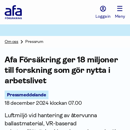
Afa
☰
Försäkring
-
Logga in
Meny
Gå
till
startsidan
Om oss
Pressrum
Afa För­säkring ger 18 miljoner
till forskning som gör nytta i
arbetslivet
Pressmeddelande
18 december 2024 klockan 07.00
Luftmiljö vid hantering av återvunna
ballastmaterial, VR-baserad