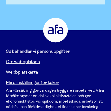
Afa
Försäkring
-
Gå
till
startsidan
Så behandlar vi personuppgifter
Om webbplatsen
Webbplatskarta
Mina inställningar för kakor
Afa För­säkring gör vardagen tryggare i arbetslivet. Våra
försäk­ringar är en del av kollektivavtalen och ger
ekonomiskt stöd vid sjukdom, arbetsskada, arbetsbrist,
dödsfall och föräldraledighet. Vi finansierar forskning