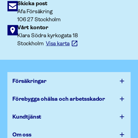
Skicka post
Afa Försäkring
106 27 Stockholm
Vårt kontor
Klara Södra kyrkogata 18
Stockholm
Visa karta
Försäk­ringar
Förebygga ohälsa och arbets­skador
Kundtjänst
Om oss