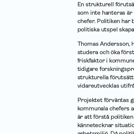
En strukturell förutsä
som inte hanteras är
chefer. Politiken har 
politiska utspel skap
Thomas Andersson, Hö
studera och öka först
friskfaktor i kommun
tidigare forskningspr
strukturella förutsä
vidareutvecklas utif
Projektet förväntas g
kommunala chefers ar
är att förstå politike
kännetecknar situation
arbetsmiljö. Då polit