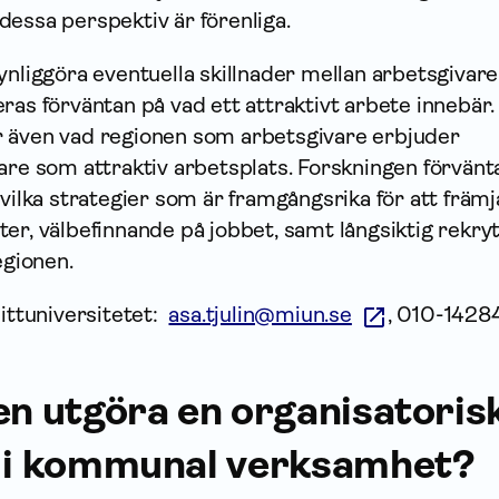
dessa perspektiv är förenliga.
ynliggöra eventuella skillnader mellan arbetsgivar
ras förväntan på vad ett attraktivt arbete innebär.
 även vad regionen som arbetsgivare erbjuder
are som attraktiv arbetsplats. Forskningen förvänt
 vilka strategier som är framgångsrika för att främj
er, välbefinnande på jobbet, samt långsiktig rekry
regionen.
Mittuniversitetet:
asa.tjulin@miun.se
, 010-1428
en utgöra en organisatoris
r i kommunal verksamhet?