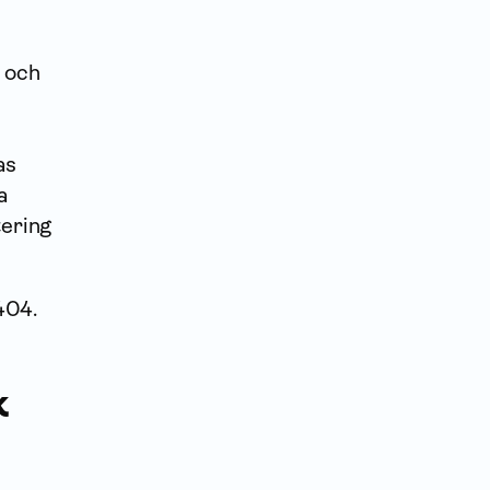
e och
as
a
tering
404.
k