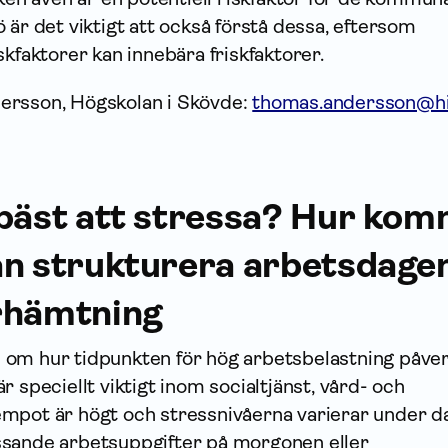
 är det viktigt att också förstå dessa, eftersom
skfaktorer kan innebära friskfaktorer.
ersson, Högskolan i Skövde:
thomas.andersson@hi
 bäst att stressa? Hur ko
an strukturera arbetsdagen
erhämtning
ite om hur tidpunkten för hög arbetsbelastning påve
r speciellt viktigt inom socialtjänst, vård- och
mpot är högt och stressnivåerna varierar under d
sande arbetsuppgifter på morgonen eller