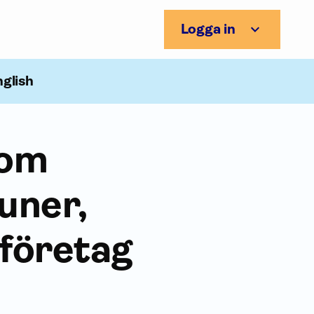
Logga in
nglish
 om
uner,
företag