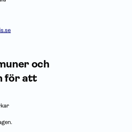
s.se
mmuner och
 för att
rkar
agen.