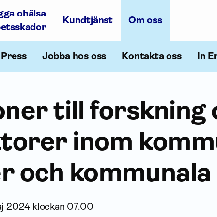
gga ohälsa
Kundtjänst
Om oss
betsskador
Press
Jobba hos oss
Kontakta oss
In E
oner till forskning
aktorer inom komm
er och kommunala 
j 2024 klockan 07.00