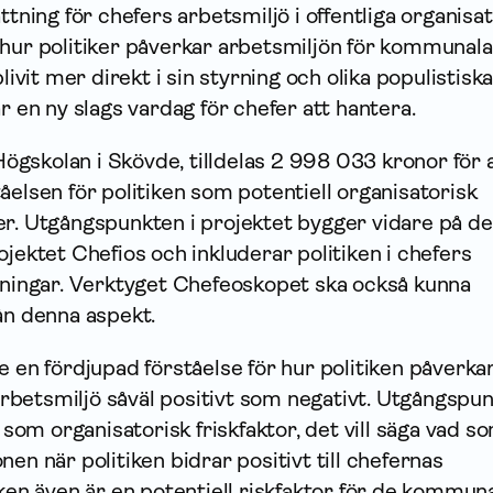
ttning för chefers arbetsmiljö i offentliga organisa
 hur politiker påverkar arbetsmiljön för kommunala
blivit mer direkt i sin styrning och olika populistisk
ar en ny slags vardag för chefer att hantera.
gskolan i Skövde, tilldelas 2 998 033 kronor för 
åelsen för politiken som potentiell organisatorisk
er. Utgångspunkten i projektet bygger vidare på de
ojektet Chefios och inkluderar politiken i chefers
ttningar. Verktyget Chefeoskopet ska också kunna
rån denna aspekt.
e en fördjupad förståelse för hur politiken påverka
betsmiljö såväl positivt som negativt. Utgångspu
n som organisatorisk friskfaktor, det vill säga vad s
en när politiken bidrar positivt till chefernas
iken även är en potentiell riskfaktor för de kommun