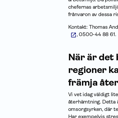
chefernas arbetsmiljö
frånvaron av dessa ri
Kontakt: Thomas And
, 0500-44 88 61.
När är det
regioner k
främja åt
Vi vet idag väldigt l
återhämtning. Detta ä
omsorgsyrken, där te
Har exempelvis stres