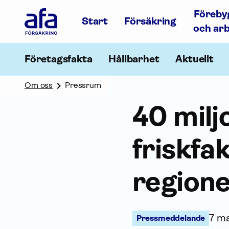
Afa
Föreby
Försäkring
Start
Försäkring
-
och ar
Gå
till
startsidan
Företagsfakta
Hållbarhet
Aktuellt
Om oss
Pressrum
40 milj
friskf
region
7 ma
Pressmeddelande