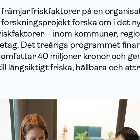
främjar friskfaktorer på en organisa
 forsknings­projekt forska om i det n
iskfaktorer – inom kommuner, regio
tag. Det treåriga programmet finan
h omfattar 40 miljoner kronor och ge
ill långsiktigt friska, hållbara och att