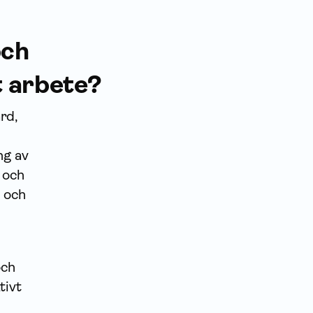
och
vt arbete?
rd,
ng av
 och
- och
och
tivt