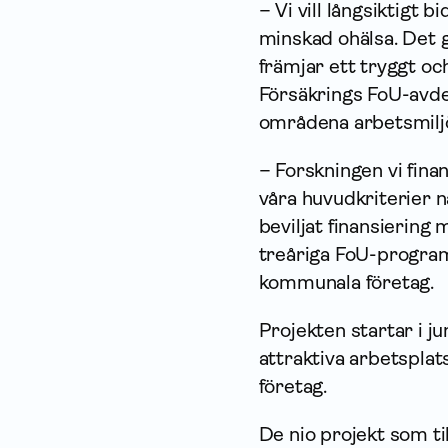
– Vi vill långsiktigt 
minskad ohälsa. Det 
främjar ett tryggt och
Försäkrings FoU-avde
områdena arbetsmilj
– Forskningen vi finan
våra huvudkriterier nä
beviljat finansiering 
treåriga FoU-progra
kommunala företag.
Projekten startar i ju
attraktiva arbetspl
företag.
De nio projekt som ti