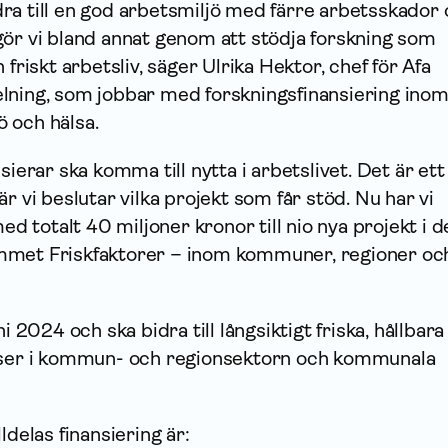
bidra till en god arbetsmiljö med färre arbetsskador
gör vi bland annat genom att stödja forskning som
 friskt arbetsliv, säger Ulrika Hektor, chef för Afa
lning, som jobbar med forskningsfinansiering ino
ö och hälsa.
sierar ska komma till nytta i arbetslivet. Det är ett
r vi beslutar vilka projekt som får stöd. Nu har vi
med totalt 40 miljoner kronor till nio nya projekt i d
mmet Friskfaktorer – inom kommuner, regioner oc
ni 2024 och ska bidra till långsiktigt friska, hållbar
atser i kommun- och regionsektorn och kommunala
lldelas finansiering är: