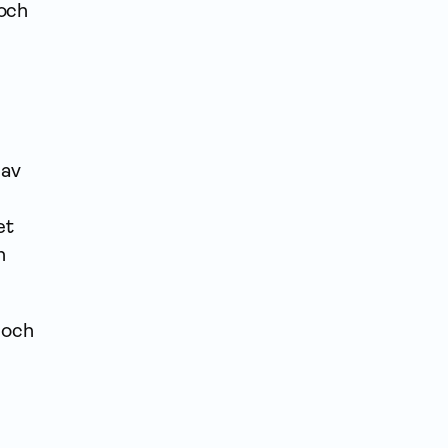
 och
m
 av
et
h
a och