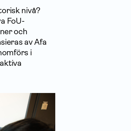
torisk nivå?
ya FoU-
ner och
sieras av Afa
nomförs i
raktiva