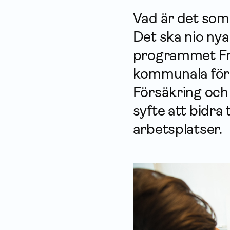
Vad är det som 
Det ska nio nya
programmet Fr
kommunala före
För­säkring oc
syfte att bidra t
arbetsplatser.