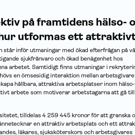
ktiv på framtidens hälso- 
 hur utformas ett attrakti
n står inför utmaningar med ökad efterfrågan på vå
tigande sjukfrånvaro och ökad benägenhet hos
na arbetet. Samtidigt finns utmaningar i rekryteri
övs en ömsesidig interaktion mellan arbetsgivare
skapa hållbara, attraktiva arbetsplatser inom hälso
ktivt arbete som motiverar arbetstagarna att gå till
sitetet, tilldelas 4 259 445 kronor för att granska 
ännetecknar en attraktiv arbetsplats och ett attrak
andes, läkares, sjuksköterskors och arbetsgivares