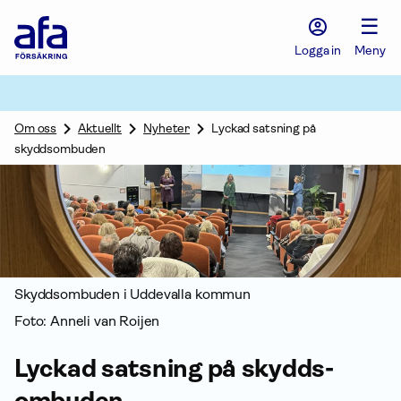
Afa
☰
Försäkring
-
Logga in
Meny
Gå
till
startsidan
Om oss
Aktuellt
Nyheter
Lyckad satsning på
skyddsombuden
Skydds­ombuden i Uddevalla kommun
Foto: Anneli van Roijen
Lyckad satsning på skydds­
ombuden