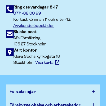
Ring oss vardagar 8-17
0771-88 00 99
Kortast kö innan 11 och efter 13.
Avvikande öppettider
Skicka post
Afa Försäkring
106 27 Stockholm
Vårt kontor
Klara Södra kyrkogata 18
Stockholm
Visa karta
Försäk­ringar
Förebygga ohälsa och arbets­skador